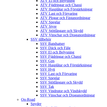
ATV El och Belysning
ATV Fjädringar och Chassi
ATV Hasplåtar och Förstärkningar
ATV Last och Förvaring
ATV Plogar och Fästanordningar
ATV Speglar
ATV Styre
ATV Stötfångare och Skydd
ATV Vinschar och Draganordningar
SSV tillbehör
SSV Bandsatser
SSV Däck och Fälg
SSV El och Belysning
SSV Fjädringar och Chassi
SSV Gps
SSV Hasplåtar och Förstärkningar
SSV Hytt
SSV Last och Förvaring
SSV Speglar
SSV Stötfångare och Skydd
SSV Tak
SSV Vindrutor och Vindskydd
SSV Vinschar och Draganordningar
On-Road
Spyder