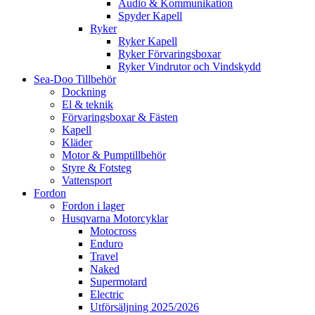
Audio & Kommunikation
Spyder Kapell
Ryker
Ryker Kapell
Ryker Förvaringsboxar
Ryker Vindrutor och Vindskydd
Sea-Doo Tillbehör
Dockning
El & teknik
Förvaringsboxar & Fästen
Kapell
Kläder
Motor & Pumptillbehör
Styre & Fotsteg
Vattensport
Fordon
Fordon i lager
Husqvarna Motorcyklar
Motocross
Enduro
Travel
Naked
Supermotard
Electric
Utförsäljning 2025/2026