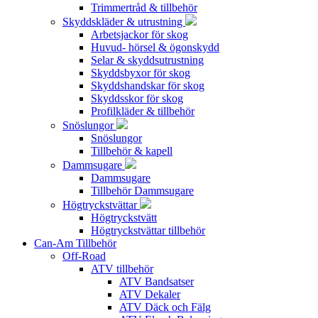
Trimmertråd & tillbehör
Skyddskläder & utrustning
Arbetsjackor för skog
Huvud- hörsel & ögonskydd
Selar & skyddsutrustning
Skyddsbyxor för skog
Skyddshandskar för skog
Skyddsskor för skog
Profilkläder & tillbehör
Snöslungor
Snöslungor
Tillbehör & kapell
Dammsugare
Dammsugare
Tillbehör Dammsugare
Högtryckstvättar
Högtryckstvätt
Högtryckstvättar tillbehör
Can-Am Tillbehör
Off-Road
ATV tillbehör
ATV Bandsatser
ATV Dekaler
ATV Däck och Fälg