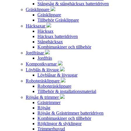
Stångsåg & stånghäcksax batteridriven
Gräsklippare
Gräsklippare
Tillbehör Gräsklippare
Häcksaxar
Häcksax
Häcksax batteridriven
Stånghäcksax
Kombimaskiner och tillbehör
Jordfräsar
Jordfräs
Kompostkvarnar
Lövblås & lövsug
Lövblåsar & lövsugar
Robotgräsklippare
Robotgräsklippare
Tillbehör & installationsmaterial
Röjsåg & trimmer
Grästrimmer
Röjsåg
Röjsåg & Grästrimmer batteridriven
Kombimaskiner och tillbehör
Röjklingor & slyklingor
Trimmerhuvud