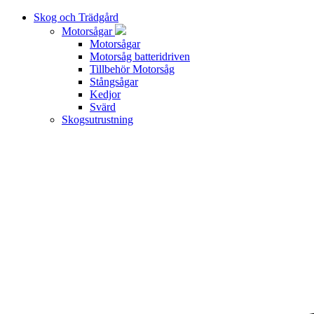
Skog och Trädgård
Motorsågar
Motorsågar
Motorsåg batteridriven
Tillbehör Motorsåg
Stångsågar
Kedjor
Svärd
Skogsutrustning