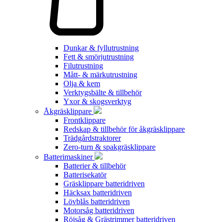
Dunkar & fyllutrustning
Fett & smörjutrustning
Filutrustning
Mått- & märkutrustning
Olja & kem
Verktygsbälte & tillbehör
Yxor & skogsverktyg
Åkgräsklippare
Frontklippare
Redskap & tillbehör för åkgräsklippare
Trädgårdstraktorer
Zero-turn & spakgräsklippare
Batterimaskiner
Batterier & tillbehör
Batterisekatör
Gräsklippare batteridriven
Häcksax batteridriven
Lövblås batteridriven
Motorsåg batteridriven
Röjsåg & Grästrimmer batteridriven