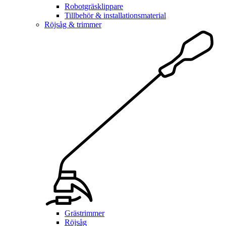
Robotgräsklippare
Tillbehör & installationsmaterial
Röjsåg & trimmer
Grästrimmer
Röjsåg