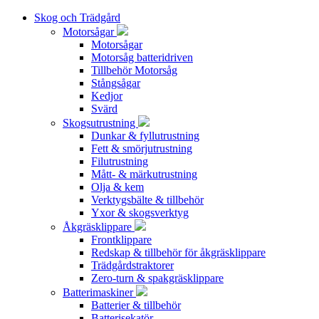
Skog och Trädgård
Motorsågar
Motorsågar
Motorsåg batteridriven
Tillbehör Motorsåg
Stångsågar
Kedjor
Svärd
Skogsutrustning
Dunkar & fyllutrustning
Fett & smörjutrustning
Filutrustning
Mått- & märkutrustning
Olja & kem
Verktygsbälte & tillbehör
Yxor & skogsverktyg
Åkgräsklippare
Frontklippare
Redskap & tillbehör för åkgräsklippare
Trädgårdstraktorer
Zero-turn & spakgräsklippare
Batterimaskiner
Batterier & tillbehör
Batterisekatör