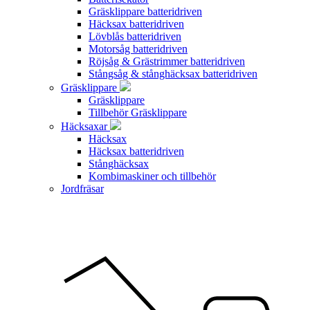
Gräsklippare batteridriven
Häcksax batteridriven
Lövblås batteridriven
Motorsåg batteridriven
Röjsåg & Grästrimmer batteridriven
Stångsåg & stånghäcksax batteridriven
Gräsklippare
Gräsklippare
Tillbehör Gräsklippare
Häcksaxar
Häcksax
Häcksax batteridriven
Stånghäcksax
Kombimaskiner och tillbehör
Jordfräsar