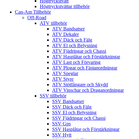
Högtryckstvätt
Högtryckstvättar tillbehör
Can-Am Tillbehör
Off-Road
ATV tillbehör
ATV Bandsatser
ATV Dekaler
ATV Däck och Fälg
ATV El och Belysning
ATV Fjädringar och Chassi
ATV Hasplåtar och Förstärkningar
ATV Last och Förvaring
ATV Plogar och Fästanordningar
ATV Speglar
ATV Styre
ATV Stötfångare och Skydd
ATV Vinschar och Draganordningar
SSV tillbehör
SSV Bandsatser
SSV Däck och Fälg
SSV El och Belysning
SSV Fjädringar och Chassi
SSV Gps
SSV Hasplåtar och Förstärkningar
SSV Hytt