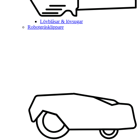
Lövblåsar & lövsugar
Robotgräsklippare