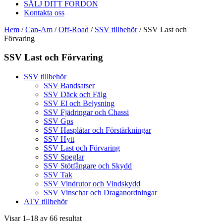
SÄLJ DITT FORDON
Kontakta oss
Hem
/
Can-Am
/
Off-Road
/
SSV tillbehör
/ SSV Last och
Förvaring
SSV Last och Förvaring
SSV tillbehör
SSV Bandsatser
SSV Däck och Fälg
SSV El och Belysning
SSV Fjädringar och Chassi
SSV Gps
SSV Hasplåtar och Förstärkningar
SSV Hytt
SSV Last och Förvaring
SSV Speglar
SSV Stötfångare och Skydd
SSV Tak
SSV Vindrutor och Vindskydd
SSV Vinschar och Draganordningar
ATV tillbehör
Visar 1–18 av 66 resultat