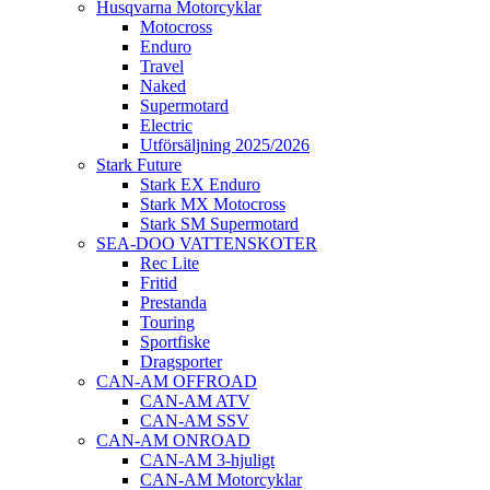
Husqvarna Motorcyklar
Motocross
Enduro
Travel
Naked
Supermotard
Electric
Utförsäljning 2025/2026
Stark Future
Stark EX Enduro
Stark MX Motocross
Stark SM Supermotard
SEA-DOO VATTENSKOTER
Rec Lite
Fritid
Prestanda
Touring
Sportfiske
Dragsporter
CAN-AM OFFROAD
CAN-AM ATV
CAN-AM SSV
CAN-AM ONROAD
CAN-AM 3-hjuligt
CAN-AM Motorcyklar