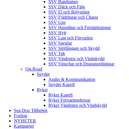
SSV Bandsatser
SSV Däck och Fälg
SSV El och Belysning
SSV Fjädringar och Chassi
SSV Gps
SSV Hasplåtar och Förstärkningar
SSV Hytt
SSV Last och Förvaring
SSV Speglar
SSV Stötfångare och Skydd
SSV Tak
SSV Vindrutor och Vindskydd
SSV Vinschar och Draganordningar
On-Road
Spyder
Audio & Kommunikation
Spyder Kapell
Ryker
Ryker Kapell
Ryker Förvaringsboxar
Ryker Vindrutor och Vindskydd
Sea-Doo Tillbehör
Fordon
NYHETER
Kampanjer