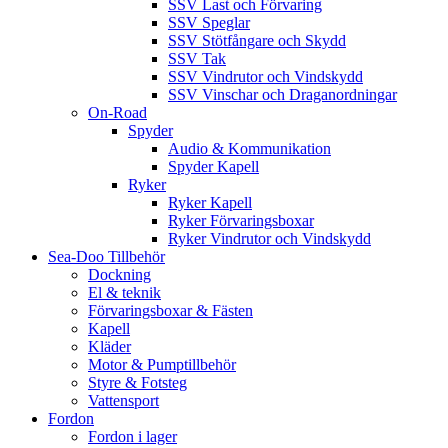
SSV Last och Förvaring
SSV Speglar
SSV Stötfångare och Skydd
SSV Tak
SSV Vindrutor och Vindskydd
SSV Vinschar och Draganordningar
On-Road
Spyder
Audio & Kommunikation
Spyder Kapell
Ryker
Ryker Kapell
Ryker Förvaringsboxar
Ryker Vindrutor och Vindskydd
Sea-Doo Tillbehör
Dockning
El & teknik
Förvaringsboxar & Fästen
Kapell
Kläder
Motor & Pumptillbehör
Styre & Fotsteg
Vattensport
Fordon
Fordon i lager