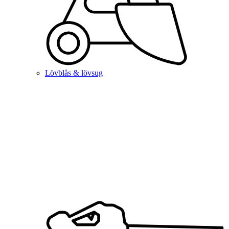
Lövblås & lövsug