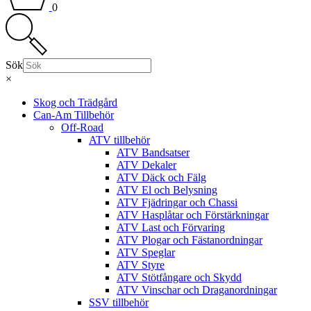
0
Sök
×
Skog och Trädgård
Can-Am Tillbehör
Off-Road
ATV tillbehör
ATV Bandsatser
ATV Dekaler
ATV Däck och Fälg
ATV El och Belysning
ATV Fjädringar och Chassi
ATV Hasplåtar och Förstärkningar
ATV Last och Förvaring
ATV Plogar och Fästanordningar
ATV Speglar
ATV Styre
ATV Stötfångare och Skydd
ATV Vinschar och Draganordningar
SSV tillbehör