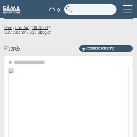
SSV SPEGLAR
0
Hem
/
Can-Am
/
Off-Road
/
SSV tillbehör
/ SSV Speglar
Filter