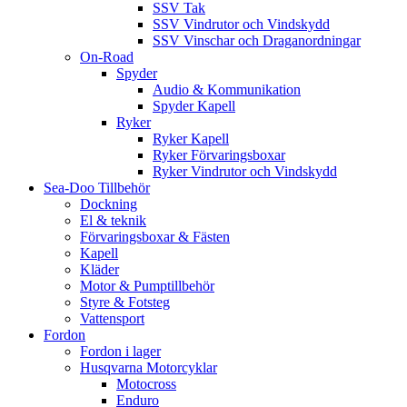
SSV Tak
SSV Vindrutor och Vindskydd
SSV Vinschar och Draganordningar
On-Road
Spyder
Audio & Kommunikation
Spyder Kapell
Ryker
Ryker Kapell
Ryker Förvaringsboxar
Ryker Vindrutor och Vindskydd
Sea-Doo Tillbehör
Dockning
El & teknik
Förvaringsboxar & Fästen
Kapell
Kläder
Motor & Pumptillbehör
Styre & Fotsteg
Vattensport
Fordon
Fordon i lager
Husqvarna Motorcyklar
Motocross
Enduro