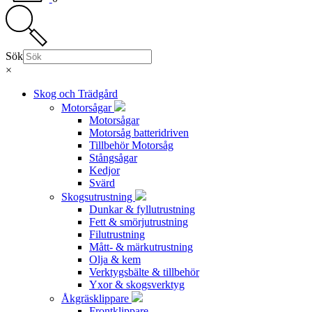
Sök
×
Skog och Trädgård
Motorsågar
Motorsågar
Motorsåg batteridriven
Tillbehör Motorsåg
Stångsågar
Kedjor
Svärd
Skogsutrustning
Dunkar & fyllutrustning
Fett & smörjutrustning
Filutrustning
Mått- & märkutrustning
Olja & kem
Verktygsbälte & tillbehör
Yxor & skogsverktyg
Åkgräsklippare
Frontklippare