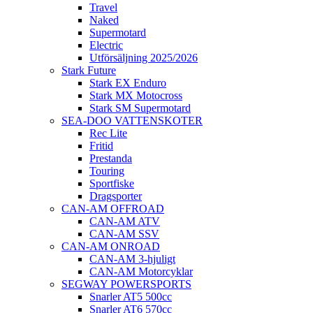
Travel
Naked
Supermotard
Electric
Utförsäljning 2025/2026
Stark Future
Stark EX Enduro
Stark MX Motocross
Stark SM Supermotard
SEA-DOO VATTENSKOTER
Rec Lite
Fritid
Prestanda
Touring
Sportfiske
Dragsporter
CAN-AM OFFROAD
CAN-AM ATV
CAN-AM SSV
CAN-AM ONROAD
CAN-AM 3-hjuligt
CAN-AM Motorcyklar
SEGWAY POWERSPORTS
Snarler AT5 500cc
Snarler AT6 570cc