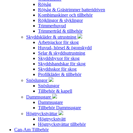
Röjsåg
Röjsåg & Grästrimmer batteridriven
Kombimaskiner och tillbehör
Röjklingor & slyklingor
Trimmerhuvud
Trimmertråd & tillbehör
Skyddskläder & utrustning
Arbetsjackor för skog
Huvud- hörsel & ögonskydd
Selar & skyddsutrustning
Skyddsbyxor för skog
Skyddshandskar för skog
Skyddsskor för skog
Profilkläder & tillbehör
Snöslungor
Snöslungor
Tillbehör & kapell
Dammsugare
Dammsugare
Tillbehör Dammsugare
Högtryckstvättar
Högtryckstvätt
Högtryckstvättar tillbehör
Can-Am Tillbehör