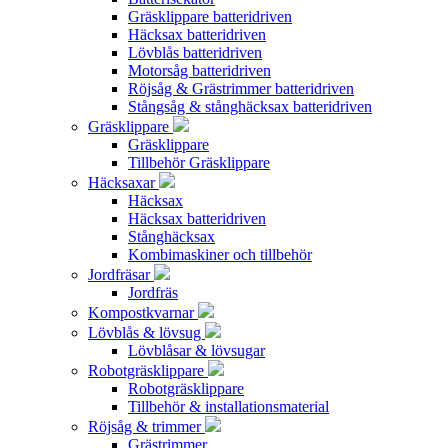
Gräsklippare batteridriven
Häcksax batteridriven
Lövblås batteridriven
Motorsåg batteridriven
Röjsåg & Grästrimmer batteridriven
Stångsåg & stånghäcksax batteridriven
Gräsklippare
Gräsklippare
Tillbehör Gräsklippare
Häcksaxar
Häcksax
Häcksax batteridriven
Stånghäcksax
Kombimaskiner och tillbehör
Jordfräsar
Jordfräs
Kompostkvarnar
Lövblås & lövsug
Lövblåsar & lövsugar
Robotgräsklippare
Robotgräsklippare
Tillbehör & installationsmaterial
Röjsåg & trimmer
Grästrimmer