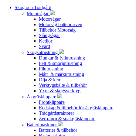
Skog och Trädgård
Motorsågar
Motorsågar
Motorsåg batteridriven
Tillbehör Motorsåg
Stångsågar
Kedjor
Svärd
Skogsutrustning
Dunkar & fyllutrustning
Fett & smörjutrustning
Filutrustning
Mått- & märkutrustning
Olja & kem
Verktygsbälte & tillbehör
Yxor & skogsverktyg
Åkgräsklippare
Frontklippare
Redskap & tillbehör för åkgräsklippare
Trädgårdstraktorer
Zero-turn & spakgräsklippare
Batterimaskiner
Batterier & tillbehör
Batterisekatör