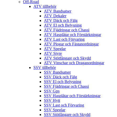
Off-Road
ATV tillbehör
ATV Bandsatser
ATV Dekaler
ATV Däck och Fälg
ATV El och Belysning
ATV Fjädringar och Chassi
ATV Hasplåtar och Förstärkningar
ATV Last och Förvaring
ATV Plogar och Fästanordningar
ATV Speglar
ATV Styre
ATV Stötfångare och Skydd
ATV Vinschar och Draganordningar
SSV tillbehör
SSV Bandsatser
SSV Däck och Fälg
SSV El och Belysning
SSV Fjädringar och Chassi
SSV Gps
SSV Hasplåtar och Förstärkningar
SSV Hytt
SSV Last och Förvaring
SSV Speglar
SSV Stötfångare och Skydd