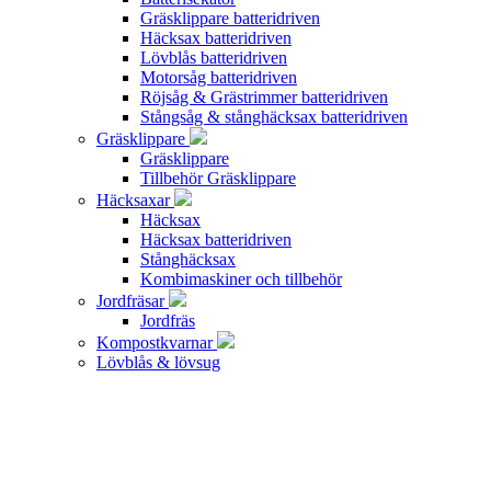
Gräsklippare batteridriven
Häcksax batteridriven
Lövblås batteridriven
Motorsåg batteridriven
Röjsåg & Grästrimmer batteridriven
Stångsåg & stånghäcksax batteridriven
Gräsklippare
Gräsklippare
Tillbehör Gräsklippare
Häcksaxar
Häcksax
Häcksax batteridriven
Stånghäcksax
Kombimaskiner och tillbehör
Jordfräsar
Jordfräs
Kompostkvarnar
Lövblås & lövsug