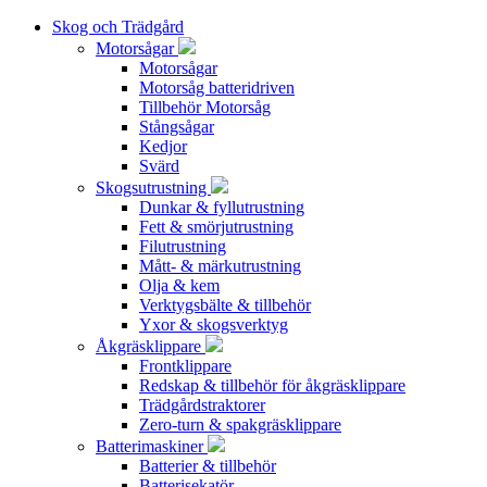
Skog och Trädgård
Motorsågar
Motorsågar
Motorsåg batteridriven
Tillbehör Motorsåg
Stångsågar
Kedjor
Svärd
Skogsutrustning
Dunkar & fyllutrustning
Fett & smörjutrustning
Filutrustning
Mått- & märkutrustning
Olja & kem
Verktygsbälte & tillbehör
Yxor & skogsverktyg
Åkgräsklippare
Frontklippare
Redskap & tillbehör för åkgräsklippare
Trädgårdstraktorer
Zero-turn & spakgräsklippare
Batterimaskiner
Batterier & tillbehör
Batterisekatör