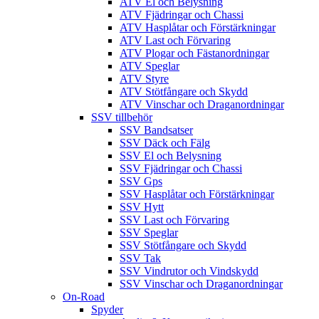
ATV El och Belysning
ATV Fjädringar och Chassi
ATV Hasplåtar och Förstärkningar
ATV Last och Förvaring
ATV Plogar och Fästanordningar
ATV Speglar
ATV Styre
ATV Stötfångare och Skydd
ATV Vinschar och Draganordningar
SSV tillbehör
SSV Bandsatser
SSV Däck och Fälg
SSV El och Belysning
SSV Fjädringar och Chassi
SSV Gps
SSV Hasplåtar och Förstärkningar
SSV Hytt
SSV Last och Förvaring
SSV Speglar
SSV Stötfångare och Skydd
SSV Tak
SSV Vindrutor och Vindskydd
SSV Vinschar och Draganordningar
On-Road
Spyder