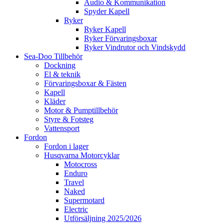
Audio & Kommunikation
Spyder Kapell
Ryker
Ryker Kapell
Ryker Förvaringsboxar
Ryker Vindrutor och Vindskydd
Sea-Doo Tillbehör
Dockning
El & teknik
Förvaringsboxar & Fästen
Kapell
Kläder
Motor & Pumptillbehör
Styre & Fotsteg
Vattensport
Fordon
Fordon i lager
Husqvarna Motorcyklar
Motocross
Enduro
Travel
Naked
Supermotard
Electric
Utförsäljning 2025/2026