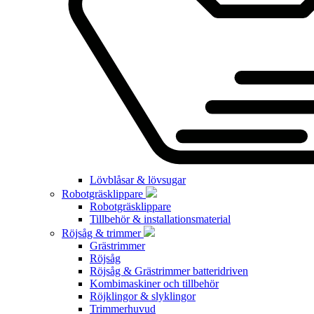
Lövblåsar & lövsugar
Robotgräsklippare
Robotgräsklippare
Tillbehör & installationsmaterial
Röjsåg & trimmer
Grästrimmer
Röjsåg
Röjsåg & Grästrimmer batteridriven
Kombimaskiner och tillbehör
Röjklingor & slyklingor
Trimmerhuvud