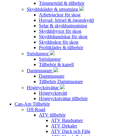
Trimmertråd & tillbehör
Skyddskläder & utrustning
Arbetsjackor för skog
Huvud- hörsel & ögonskydd
Selar & skyddsutrustning
Skyddsbyxor för skog
Skyddshandskar för skog
Skyddsskor för skog
Profilkläder & tillbehör
Snöslungor
Snöslungor
Tillbehör & kapell
Dammsugare
Dammsugare
Tillbehör Dammsugare
Högtryckstvättar
Högtryckstvätt
Högtryckstvättar tillbehör
Can-Am Tillbehör
Off-Road
ATV tillbehör
ATV Bandsatser
ATV Dekaler
ATV Däck och Fälg