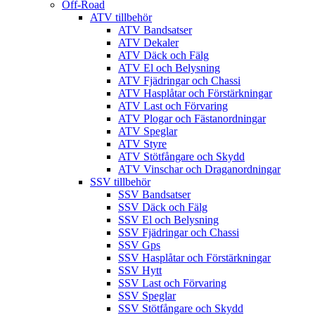
Off-Road
ATV tillbehör
ATV Bandsatser
ATV Dekaler
ATV Däck och Fälg
ATV El och Belysning
ATV Fjädringar och Chassi
ATV Hasplåtar och Förstärkningar
ATV Last och Förvaring
ATV Plogar och Fästanordningar
ATV Speglar
ATV Styre
ATV Stötfångare och Skydd
ATV Vinschar och Draganordningar
SSV tillbehör
SSV Bandsatser
SSV Däck och Fälg
SSV El och Belysning
SSV Fjädringar och Chassi
SSV Gps
SSV Hasplåtar och Förstärkningar
SSV Hytt
SSV Last och Förvaring
SSV Speglar
SSV Stötfångare och Skydd