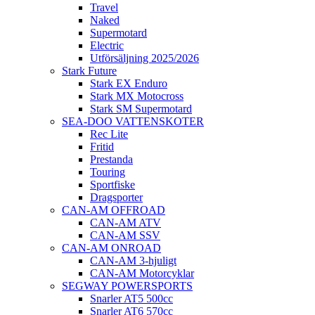
Travel
Naked
Supermotard
Electric
Utförsäljning 2025/2026
Stark Future
Stark EX Enduro
Stark MX Motocross
Stark SM Supermotard
SEA-DOO VATTENSKOTER
Rec Lite
Fritid
Prestanda
Touring
Sportfiske
Dragsporter
CAN-AM OFFROAD
CAN-AM ATV
CAN-AM SSV
CAN-AM ONROAD
CAN-AM 3-hjuligt
CAN-AM Motorcyklar
SEGWAY POWERSPORTS
Snarler AT5 500cc
Snarler AT6 570cc