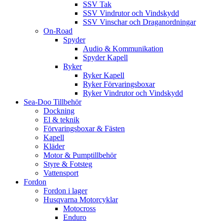
SSV Tak
SSV Vindrutor och Vindskydd
SSV Vinschar och Draganordningar
On-Road
Spyder
Audio & Kommunikation
Spyder Kapell
Ryker
Ryker Kapell
Ryker Förvaringsboxar
Ryker Vindrutor och Vindskydd
Sea-Doo Tillbehör
Dockning
El & teknik
Förvaringsboxar & Fästen
Kapell
Kläder
Motor & Pumptillbehör
Styre & Fotsteg
Vattensport
Fordon
Fordon i lager
Husqvarna Motorcyklar
Motocross
Enduro