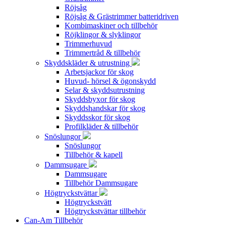
Röjsåg
Röjsåg & Grästrimmer batteridriven
Kombimaskiner och tillbehör
Röjklingor & slyklingor
Trimmerhuvud
Trimmertråd & tillbehör
Skyddskläder & utrustning
Arbetsjackor för skog
Huvud- hörsel & ögonskydd
Selar & skyddsutrustning
Skyddsbyxor för skog
Skyddshandskar för skog
Skyddsskor för skog
Profilkläder & tillbehör
Snöslungor
Snöslungor
Tillbehör & kapell
Dammsugare
Dammsugare
Tillbehör Dammsugare
Högtryckstvättar
Högtryckstvätt
Högtryckstvättar tillbehör
Can-Am Tillbehör