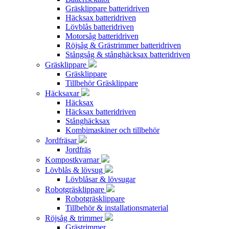
Gräsklippare batteridriven
Häcksax batteridriven
Lövblås batteridriven
Motorsåg batteridriven
Röjsåg & Grästrimmer batteridriven
Stångsåg & stånghäcksax batteridriven
Gräsklippare
Gräsklippare
Tillbehör Gräsklippare
Häcksaxar
Häcksax
Häcksax batteridriven
Stånghäcksax
Kombimaskiner och tillbehör
Jordfräsar
Jordfräs
Kompostkvarnar
Lövblås & lövsug
Lövblåsar & lövsugar
Robotgräsklippare
Robotgräsklippare
Tillbehör & installationsmaterial
Röjsåg & trimmer
Grästrimmer