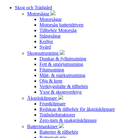
Skog och Trädgård
Motorsågar
Motorsågar
Motorsåg batteridriven
Tillbehör Motorsåg
Stångsågar
Kedjor
Svärd
Skogsutrustning
Dunkar & fyllutrustning
Fett & smörjutrustning
Filutrustning
Mått- & märkutrustning
Olja & kem
Verktygsbälte & tillbehör
Yxor & skogsverktyg
Åkgräsklippare
Frontklippare
Redskap & tillbehör för åkgräsklippare
Trädgårdstraktorer
Zero-turn & spakgräsklippare
Batterimaskiner
Batterier & tillbehör
Batterisekatör