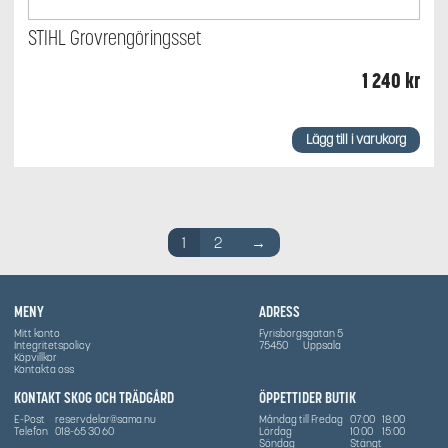
STIHL Grovrengöringsset
1 240
kr
Lägg till i varukorg
1
2
→
MENY
ADRESS
Mitt konto
Fyrisborgsgatan 5
Integritetspolicy
75450
Uppsala
Köpvillkor
Kontakta oss
KONTAKT SKOG OCH TRÄDGÅRD
ÖPPETTIDER BUTIK
E-Post
reservdelar@sama.nu
Måndag till Fredag
07:00
18:00
Telefon
018-65 30 60
Lördag
10:00
15:00
Söndag
Stängt