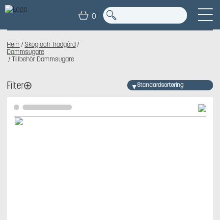
TILLBEHÖR DAMMSUGARE
0
Hem
/
Skog och Trädgård
/
Dammsugare
/ Tillbehör Dammsugare
Filter