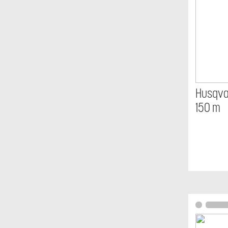
Husqva
150 m