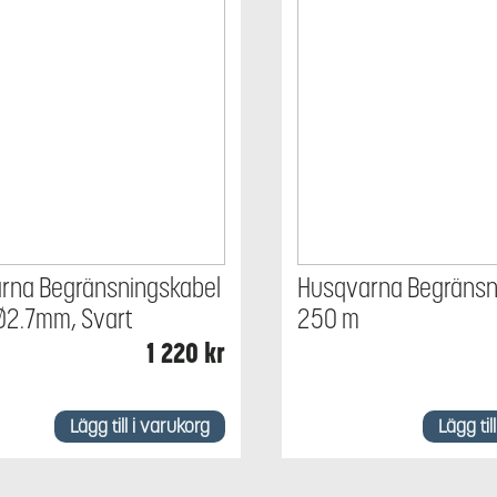
rna Begränsningskabel
Husqvarna Begränsn
 Ø2.7mm, Svart
250 m
1 220
kr
Lägg till i varukorg
Lägg til