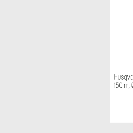
Husqva
150 m,