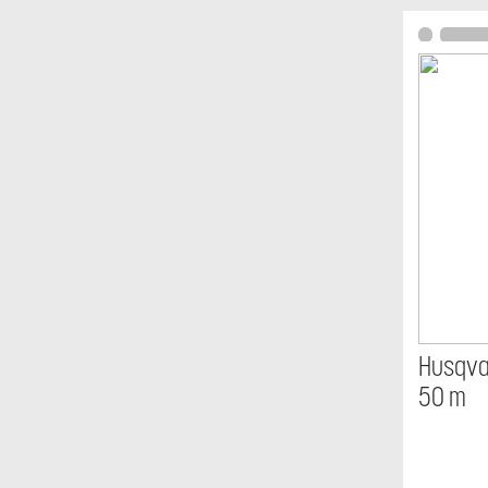
Husqva
50 m