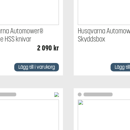
arna Automower®
Husqvarna Automo
e HSS knivar
Skyddsbox
2 090
kr
Lägg till i varukorg
Lägg til