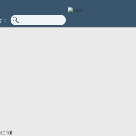
0
terial