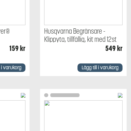
wer®
Husqvarna Begränsare -
Klippyta, tillfällig, kit med 12st
159
kr
549
kr
l i varukorg
Lägg till i varukorg