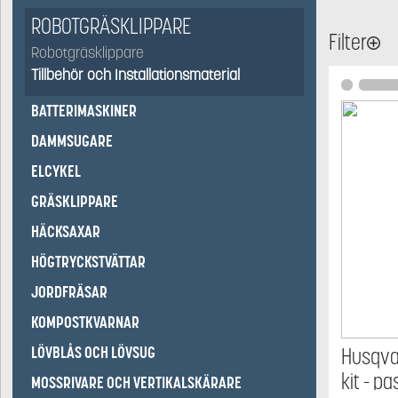
ROBOTGRÄSKLIPPARE
Filter
Robotgräsklippare
Tillbehör och Installationsmaterial
BATTERIMASKINER
DAMMSUGARE
ELCYKEL
GRÄSKLIPPARE
HÄCKSAXAR
HÖGTRYCKSTVÄTTAR
JORDFRÄSAR
KOMPOSTKVARNAR
LÖVBLÅS OCH LÖVSUG
Husqva
kit - p
MOSSRIVARE OCH VERTIKALSKÄRARE