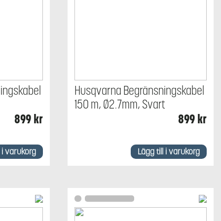
ingskabel
Husqvarna Begränsningskabel
150 m, Ø2.7mm, Svart
899
kr
899
kr
l i varukorg
Lägg till i varukorg