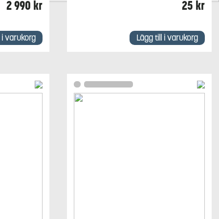
X/450X
2 990
kr
25
kr
l i varukorg
Lägg till i varukorg