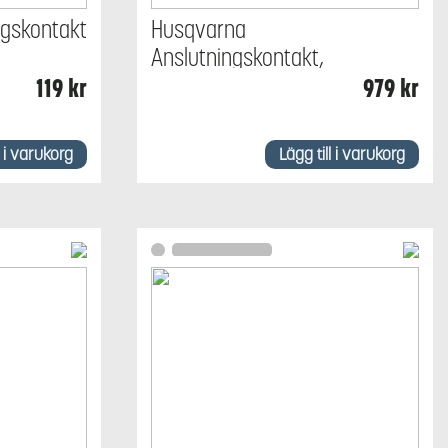
ngskontakt
Husqvarna
Anslutningskontakt,
laddstation (100 st)
119
kr
979
kr
l i varukorg
Lägg till i varukorg