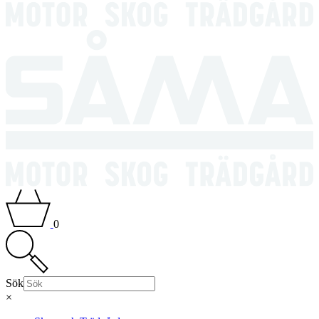
0
Sök
×