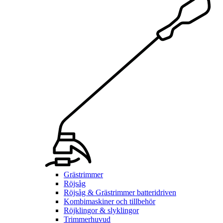
Grästrimmer
Röjsåg
Röjsåg & Grästrimmer batteridriven
Kombimaskiner och tillbehör
Röjklingor & slyklingor
Trimmerhuvud