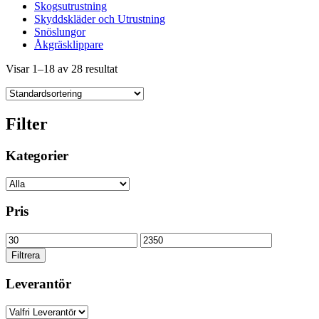
Skogsutrustning
Skyddskläder och Utrustning
Snöslungor
Åkgräsklippare
Visar 1–18 av 28 resultat
Filter
Kategorier
Pris
Min
Max
pris
pris
Filtrera
Leverantör