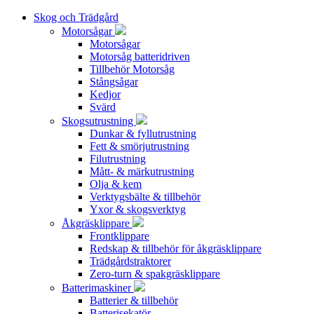
Skog och Trädgård
Motorsågar
Motorsågar
Motorsåg batteridriven
Tillbehör Motorsåg
Stångsågar
Kedjor
Svärd
Skogsutrustning
Dunkar & fyllutrustning
Fett & smörjutrustning
Filutrustning
Mått- & märkutrustning
Olja & kem
Verktygsbälte & tillbehör
Yxor & skogsverktyg
Åkgräsklippare
Frontklippare
Redskap & tillbehör för åkgräsklippare
Trädgårdstraktorer
Zero-turn & spakgräsklippare
Batterimaskiner
Batterier & tillbehör
Batterisekatör