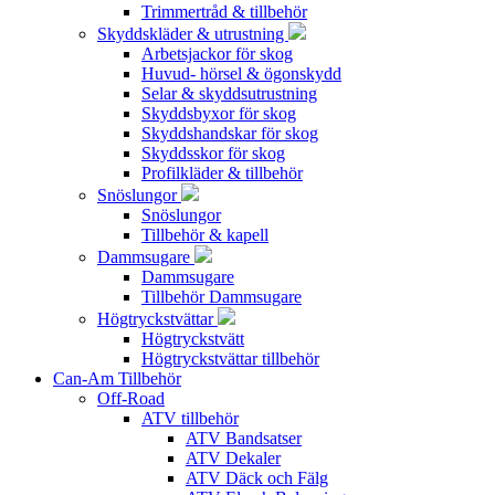
Trimmertråd & tillbehör
Skyddskläder & utrustning
Arbetsjackor för skog
Huvud- hörsel & ögonskydd
Selar & skyddsutrustning
Skyddsbyxor för skog
Skyddshandskar för skog
Skyddsskor för skog
Profilkläder & tillbehör
Snöslungor
Snöslungor
Tillbehör & kapell
Dammsugare
Dammsugare
Tillbehör Dammsugare
Högtryckstvättar
Högtryckstvätt
Högtryckstvättar tillbehör
Can-Am Tillbehör
Off-Road
ATV tillbehör
ATV Bandsatser
ATV Dekaler
ATV Däck och Fälg