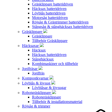
Gräsklippare batteridriven
Häcksax batteridriven
Lövblås batteridriven
Motorsåg batteridriven
Röjsåg & Grästrimmer batteridriven
Stångsåg & stånghäcksax batteridriven
Gräsklippare
Gräsklippare
Tillbehör Gräsklippare
Häcksaxar
Häcksax
Häcksax batteridriven
Stånghäcksax
Kombimaskiner och tillbehör
Jordfräsar
Jordfräs
Kompostkvarnar
Lövblås & lövsug
Lövblåsar & lövsugar
Robotgräsklippare
Robotgräsklippare
Tillbehör & installationsmaterial
Röjsåg & trimmer