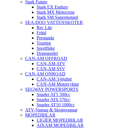
Stark Future
Stark EX Enduro
Stark MX Motocross
Stark SM Supermotard
SEA-DOO VATTENSKOTER
Rec Lite
Fritid
Prestanda
Touring
Sportfiske
Dragsporter
CAN-AM OFFROAD
CAN-AM ATV
CAN-AM SSV
CAN-AM ONROAD
CAN-AM 3-hjuligt
CAN-AM Motorcyklar
SEGWAY POWERSPORTS
Snarler AT5 500cc
Snarler AT6 570cc
Snarler AT10 1000cc
ATV-Vagnar & Skogsvagnar
MOPEDBILAR
LIGIER MOPEDBILAR
AIXAM MOPEDBILAR