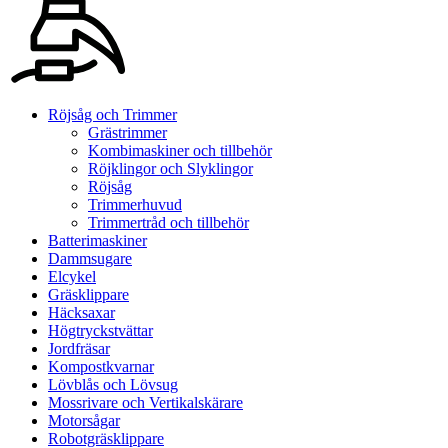
Röjsåg och Trimmer
Grästrimmer
Kombimaskiner och tillbehör
Röjklingor och Slyklingor
Röjsåg
Trimmerhuvud
Trimmertråd och tillbehör
Batterimaskiner
Dammsugare
Elcykel
Gräsklippare
Häcksaxar
Högtryckstvättar
Jordfräsar
Kompostkvarnar
Lövblås och Lövsug
Mossrivare och Vertikalskärare
Motorsågar
Robotgräsklippare