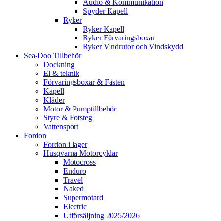
Audio & Kommunikation
Spyder Kapell
Ryker
Ryker Kapell
Ryker Förvaringsboxar
Ryker Vindrutor och Vindskydd
Sea-Doo Tillbehör
Dockning
El & teknik
Förvaringsboxar & Fästen
Kapell
Kläder
Motor & Pumptillbehör
Styre & Fotsteg
Vattensport
Fordon
Fordon i lager
Husqvarna Motorcyklar
Motocross
Enduro
Travel
Naked
Supermotard
Electric
Utförsäljning 2025/2026