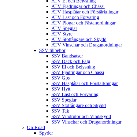
ATV El och Belysning
ATV Fjädringar och Chassi
ATV Hasplåtar och Förstärkningar
ATV Last och Förvaring
ATV Plogar och Fästanordningar
ATV Speglar
ATV Styre
ATV Stötfångare och Skydd
ATV Vinschar och Draganordningar
SSV tillbehör
SSV Bandsatser
SSV Däck och Fälg
SSV El och Belysning
SSV Fjädringar och Chassi
SSV Gps
SSV Hasplåtar och Förstärkningar
SSV Hytt
SSV Last och Förvaring
SSV Speglar
SSV Stötfångare och Skydd
SSV Tak
SSV Vindrutor och Vindskydd
SSV Vinschar och Draganordningar
On-Road
Spyder