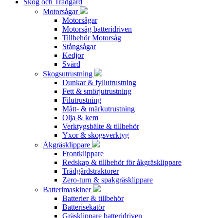
Skog och Trädgård
Motorsågar
Motorsågar
Motorsåg batteridriven
Tillbehör Motorsåg
Stångsågar
Kedjor
Svärd
Skogsutrustning
Dunkar & fyllutrustning
Fett & smörjutrustning
Filutrustning
Mått- & märkutrustning
Olja & kem
Verktygsbälte & tillbehör
Yxor & skogsverktyg
Åkgräsklippare
Frontklippare
Redskap & tillbehör för åkgräsklippare
Trädgårdstraktorer
Zero-turn & spakgräsklippare
Batterimaskiner
Batterier & tillbehör
Batterisekatör
Gräsklippare batteridriven