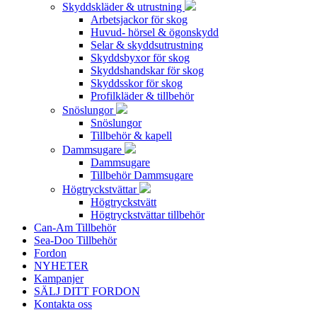
Skyddskläder & utrustning
Arbetsjackor för skog
Huvud- hörsel & ögonskydd
Selar & skyddsutrustning
Skyddsbyxor för skog
Skyddshandskar för skog
Skyddsskor för skog
Profilkläder & tillbehör
Snöslungor
Snöslungor
Tillbehör & kapell
Dammsugare
Dammsugare
Tillbehör Dammsugare
Högtryckstvättar
Högtryckstvätt
Högtryckstvättar tillbehör
Can-Am Tillbehör
Sea-Doo Tillbehör
Fordon
NYHETER
Kampanjer
SÄLJ DITT FORDON
Kontakta oss