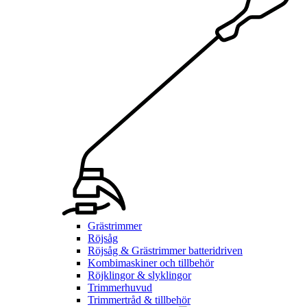
Grästrimmer
Röjsåg
Röjsåg & Grästrimmer batteridriven
Kombimaskiner och tillbehör
Röjklingor & slyklingor
Trimmerhuvud
Trimmertråd & tillbehör