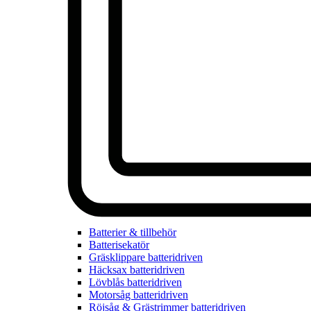
Batterier & tillbehör
Batterisekatör
Gräsklippare batteridriven
Häcksax batteridriven
Lövblås batteridriven
Motorsåg batteridriven
Röjsåg & Grästrimmer batteridriven