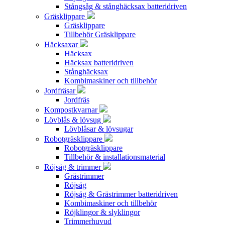
Stångsåg & stånghäcksax batteridriven
Gräsklippare
Gräsklippare
Tillbehör Gräsklippare
Häcksaxar
Häcksax
Häcksax batteridriven
Stånghäcksax
Kombimaskiner och tillbehör
Jordfräsar
Jordfräs
Kompostkvarnar
Lövblås & lövsug
Lövblåsar & lövsugar
Robotgräsklippare
Robotgräsklippare
Tillbehör & installationsmaterial
Röjsåg & trimmer
Grästrimmer
Röjsåg
Röjsåg & Grästrimmer batteridriven
Kombimaskiner och tillbehör
Röjklingor & slyklingor
Trimmerhuvud