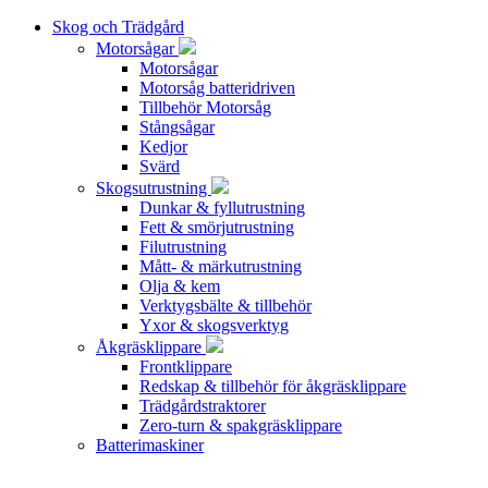
Skog och Trädgård
Motorsågar
Motorsågar
Motorsåg batteridriven
Tillbehör Motorsåg
Stångsågar
Kedjor
Svärd
Skogsutrustning
Dunkar & fyllutrustning
Fett & smörjutrustning
Filutrustning
Mått- & märkutrustning
Olja & kem
Verktygsbälte & tillbehör
Yxor & skogsverktyg
Åkgräsklippare
Frontklippare
Redskap & tillbehör för åkgräsklippare
Trädgårdstraktorer
Zero-turn & spakgräsklippare
Batterimaskiner