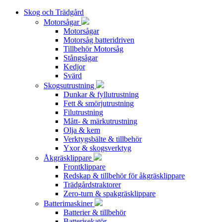
Skog och Trädgård
Motorsågar
Motorsågar
Motorsåg batteridriven
Tillbehör Motorsåg
Stångsågar
Kedjor
Svärd
Skogsutrustning
Dunkar & fyllutrustning
Fett & smörjutrustning
Filutrustning
Mått- & märkutrustning
Olja & kem
Verktygsbälte & tillbehör
Yxor & skogsverktyg
Åkgräsklippare
Frontklippare
Redskap & tillbehör för åkgräsklippare
Trädgårdstraktorer
Zero-turn & spakgräsklippare
Batterimaskiner
Batterier & tillbehör
Batterisekatör