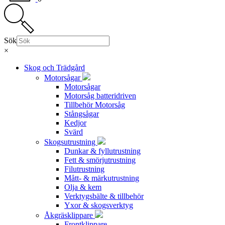
Sök
×
Skog och Trädgård
Motorsågar
Motorsågar
Motorsåg batteridriven
Tillbehör Motorsåg
Stångsågar
Kedjor
Svärd
Skogsutrustning
Dunkar & fyllutrustning
Fett & smörjutrustning
Filutrustning
Mått- & märkutrustning
Olja & kem
Verktygsbälte & tillbehör
Yxor & skogsverktyg
Åkgräsklippare
Frontklippare