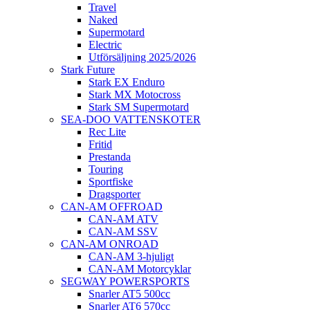
Travel
Naked
Supermotard
Electric
Utförsäljning 2025/2026
Stark Future
Stark EX Enduro
Stark MX Motocross
Stark SM Supermotard
SEA-DOO VATTENSKOTER
Rec Lite
Fritid
Prestanda
Touring
Sportfiske
Dragsporter
CAN-AM OFFROAD
CAN-AM ATV
CAN-AM SSV
CAN-AM ONROAD
CAN-AM 3-hjuligt
CAN-AM Motorcyklar
SEGWAY POWERSPORTS
Snarler AT5 500cc
Snarler AT6 570cc