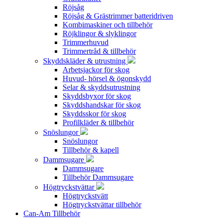
Röjsåg
Röjsåg & Grästrimmer batteridriven
Kombimaskiner och tillbehör
Röjklingor & slyklingor
Trimmerhuvud
Trimmertråd & tillbehör
Skyddskläder & utrustning
Arbetsjackor för skog
Huvud- hörsel & ögonskydd
Selar & skyddsutrustning
Skyddsbyxor för skog
Skyddshandskar för skog
Skyddsskor för skog
Profilkläder & tillbehör
Snöslungor
Snöslungor
Tillbehör & kapell
Dammsugare
Dammsugare
Tillbehör Dammsugare
Högtryckstvättar
Högtryckstvätt
Högtryckstvättar tillbehör
Can-Am Tillbehör