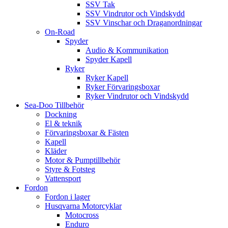
SSV Tak
SSV Vindrutor och Vindskydd
SSV Vinschar och Draganordningar
On-Road
Spyder
Audio & Kommunikation
Spyder Kapell
Ryker
Ryker Kapell
Ryker Förvaringsboxar
Ryker Vindrutor och Vindskydd
Sea-Doo Tillbehör
Dockning
El & teknik
Förvaringsboxar & Fästen
Kapell
Kläder
Motor & Pumptillbehör
Styre & Fotsteg
Vattensport
Fordon
Fordon i lager
Husqvarna Motorcyklar
Motocross
Enduro