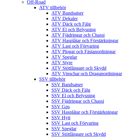
Off-Road
ATV tillbehör
ATV Bandsatser
ATV Dekaler
ATV Däck och Fälg
ATV El och Belysning
ATV Fjädringar och Chassi
ATV Hasplåtar och Förstärkningar
ATV Last och Förvaring
ATV Plogar och Fästanordningar
ATV Speglar
ATV Styre
ATV Stötfångare och Skydd
ATV Vinschar och Draganordningar
SSV tillbehör
SSV Bandsatser
SSV Däck och Fälg
SSV El och Belysning
SSV Fjädringar och Chassi
SSV Gps
SSV Hasplåtar och Förstärkningar
SSV Hytt
SSV Last och Förvaring
SSV Speglar
SSV Stötfångare och Skydd