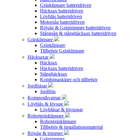
Gräsklippare batteridriven
Häcksax batteridriven
Lövblås batteridriven
Motorsåg batteridriven
Röjsåg & Grästrimmer batteridriven
Stångsåg & stånghäcksax batteridriven
Gräsklippare
Gräsklippare
Tillbehör Gräsklippare
Häcksaxar
Häcksax
Häcksax batteridriven
Stånghäcksax
Kombimaskiner och tillbehör
Jordfräsar
Jordfräs
Kompostkvarnar
Lövblås & lövsug
Lövblåsar & lövsugar
Robotgräsklippare
Robotgräsklippare
Tillbehör & installationsmaterial
Röjsåg & trimmer
Grästrimmer