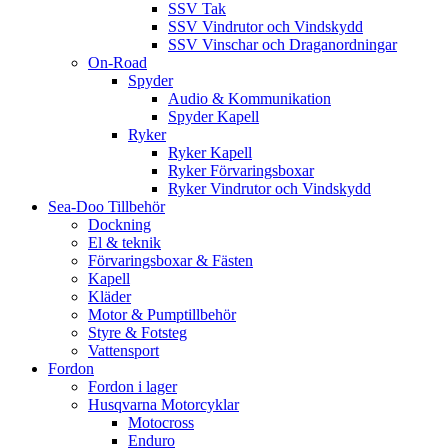
SSV Tak
SSV Vindrutor och Vindskydd
SSV Vinschar och Draganordningar
On-Road
Spyder
Audio & Kommunikation
Spyder Kapell
Ryker
Ryker Kapell
Ryker Förvaringsboxar
Ryker Vindrutor och Vindskydd
Sea-Doo Tillbehör
Dockning
El & teknik
Förvaringsboxar & Fästen
Kapell
Kläder
Motor & Pumptillbehör
Styre & Fotsteg
Vattensport
Fordon
Fordon i lager
Husqvarna Motorcyklar
Motocross
Enduro