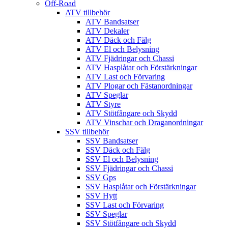
Off-Road
ATV tillbehör
ATV Bandsatser
ATV Dekaler
ATV Däck och Fälg
ATV El och Belysning
ATV Fjädringar och Chassi
ATV Hasplåtar och Förstärkningar
ATV Last och Förvaring
ATV Plogar och Fästanordningar
ATV Speglar
ATV Styre
ATV Stötfångare och Skydd
ATV Vinschar och Draganordningar
SSV tillbehör
SSV Bandsatser
SSV Däck och Fälg
SSV El och Belysning
SSV Fjädringar och Chassi
SSV Gps
SSV Hasplåtar och Förstärkningar
SSV Hytt
SSV Last och Förvaring
SSV Speglar
SSV Stötfångare och Skydd