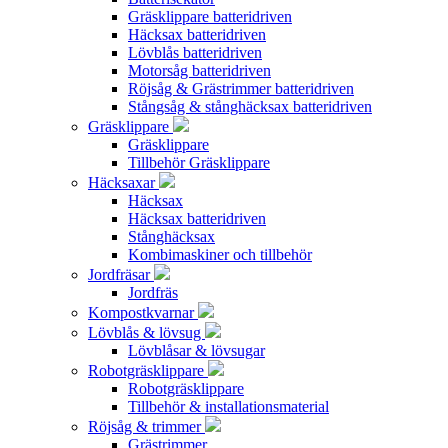
Gräsklippare batteridriven
Häcksax batteridriven
Lövblås batteridriven
Motorsåg batteridriven
Röjsåg & Grästrimmer batteridriven
Stångsåg & stånghäcksax batteridriven
Gräsklippare
Gräsklippare
Tillbehör Gräsklippare
Häcksaxar
Häcksax
Häcksax batteridriven
Stånghäcksax
Kombimaskiner och tillbehör
Jordfräsar
Jordfräs
Kompostkvarnar
Lövblås & lövsug
Lövblåsar & lövsugar
Robotgräsklippare
Robotgräsklippare
Tillbehör & installationsmaterial
Röjsåg & trimmer
Grästrimmer