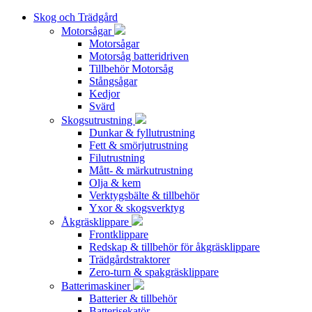
Skog och Trädgård
Motorsågar
Motorsågar
Motorsåg batteridriven
Tillbehör Motorsåg
Stångsågar
Kedjor
Svärd
Skogsutrustning
Dunkar & fyllutrustning
Fett & smörjutrustning
Filutrustning
Mått- & märkutrustning
Olja & kem
Verktygsbälte & tillbehör
Yxor & skogsverktyg
Åkgräsklippare
Frontklippare
Redskap & tillbehör för åkgräsklippare
Trädgårdstraktorer
Zero-turn & spakgräsklippare
Batterimaskiner
Batterier & tillbehör
Batterisekatör