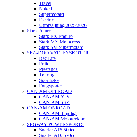
Travel
Naked
Supermotard
Electric
Utförsäljning 2025/2026
Stark Future
Stark EX Enduro
Stark MX Motocross
Stark SM Supermotard
SEA-DOO VATTENSKOTER
Rec Lite
Fritid
Prestanda
Touring
Sportfiske
Dragsporter
CAN-AM OFFROAD
CAN-AM ATV
CAN-AM SSV
CAN-AM ONROAD
CAN-AM 3-hjuligt
CAN-AM Motorcyklar
SEGWAY POWERSPORTS
Snarler AT5 500cc
Snarler AT6 570cc