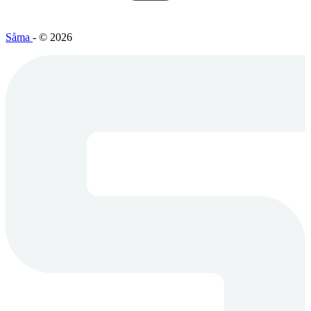
Såma
- © 2026