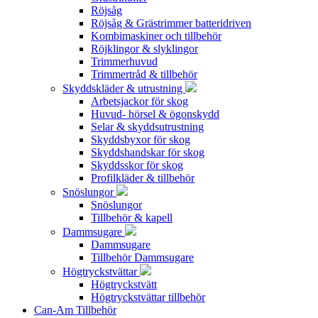
Röjsåg
Röjsåg & Grästrimmer batteridriven
Kombimaskiner och tillbehör
Röjklingor & slyklingor
Trimmerhuvud
Trimmertråd & tillbehör
Skyddskläder & utrustning
Arbetsjackor för skog
Huvud- hörsel & ögonskydd
Selar & skyddsutrustning
Skyddsbyxor för skog
Skyddshandskar för skog
Skyddsskor för skog
Profilkläder & tillbehör
Snöslungor
Snöslungor
Tillbehör & kapell
Dammsugare
Dammsugare
Tillbehör Dammsugare
Högtryckstvättar
Högtryckstvätt
Högtryckstvättar tillbehör
Can-Am Tillbehör