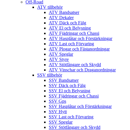
Off-Road
ATV tillbehör
ATV Bandsatser
ATV Dekaler
ATV Däck och Fälg
ATV El och Belysning
ATV Fjädringar och Chassi
ATV Hasplåtar och Förstärkningar
ATV Last och Förvaring
ATV Plogar och Fästanordningar
ATV Speglar
ATV Styre
ATV Stötfångare och Skydd
ATV Vinschar och Draganordningar
SSV tillbehör
SSV Bandsatser
SSV Däck och Fälg
SSV El och Belysning
SSV Fjädringar och Chassi
SSV Gps
SSV Hasplåtar och Förstärkningar
SSV Hytt
SSV Last och Förvaring
SSV Speglar
SSV Stötfångare och Skydd