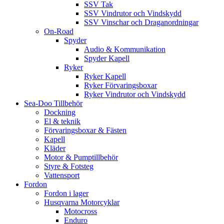
SSV Tak
SSV Vindrutor och Vindskydd
SSV Vinschar och Draganordningar
On-Road
Spyder
Audio & Kommunikation
Spyder Kapell
Ryker
Ryker Kapell
Ryker Förvaringsboxar
Ryker Vindrutor och Vindskydd
Sea-Doo Tillbehör
Dockning
El & teknik
Förvaringsboxar & Fästen
Kapell
Kläder
Motor & Pumptillbehör
Styre & Fotsteg
Vattensport
Fordon
Fordon i lager
Husqvarna Motorcyklar
Motocross
Enduro