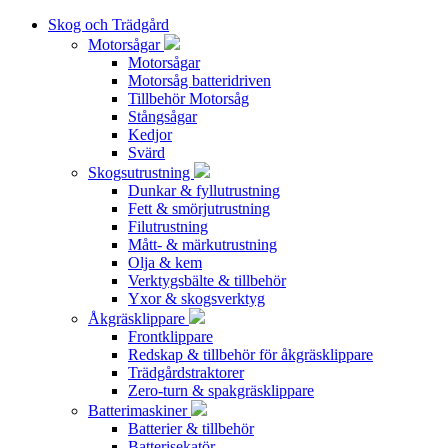
Skog och Trädgård
Motorsågar
Motorsågar
Motorsåg batteridriven
Tillbehör Motorsåg
Stångsågar
Kedjor
Svärd
Skogsutrustning
Dunkar & fyllutrustning
Fett & smörjutrustning
Filutrustning
Mått- & märkutrustning
Olja & kem
Verktygsbälte & tillbehör
Yxor & skogsverktyg
Åkgräsklippare
Frontklippare
Redskap & tillbehör för åkgräsklippare
Trädgårdstraktorer
Zero-turn & spakgräsklippare
Batterimaskiner
Batterier & tillbehör
Batterisekatör