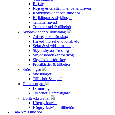
Röjsåg
Röjsåg & Grästrimmer batteridriven
Kombimaskiner och tillbehör
Röjklingor & slyklingor
Trimmerhuvud
Trimmertråd & tillbehör
Skyddskläder & utrustning
Arbetsjackor för skog
Huvud- hörsel & ögonskydd
Selar & skyddsutrustning
Skyddsbyxor för skog
Skyddshandskar för skog
Skyddsskor för skog
Profilkläder & tillbehör
Snöslungor
Snöslungor
Tillbehör & kapell
Dammsugare
Dammsugare
Tillbehör Dammsugare
Högtryckstvättar
Högtryckstvätt
Högtryckstvättar tillbehör
Can-Am Tillbehör