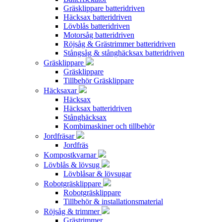
Gräsklippare batteridriven
Häcksax batteridriven
Lövblås batteridriven
Motorsåg batteridriven
Röjsåg & Grästrimmer batteridriven
Stångsåg & stånghäcksax batteridriven
Gräsklippare
Gräsklippare
Tillbehör Gräsklippare
Häcksaxar
Häcksax
Häcksax batteridriven
Stånghäcksax
Kombimaskiner och tillbehör
Jordfräsar
Jordfräs
Kompostkvarnar
Lövblås & lövsug
Lövblåsar & lövsugar
Robotgräsklippare
Robotgräsklippare
Tillbehör & installationsmaterial
Röjsåg & trimmer
Grästrimmer