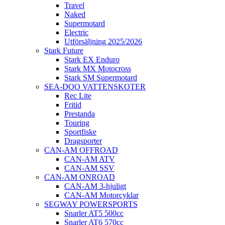
Travel
Naked
Supermotard
Electric
Utförsäljning 2025/2026
Stark Future
Stark EX Enduro
Stark MX Motocross
Stark SM Supermotard
SEA-DOO VATTENSKOTER
Rec Lite
Fritid
Prestanda
Touring
Sportfiske
Dragsporter
CAN-AM OFFROAD
CAN-AM ATV
CAN-AM SSV
CAN-AM ONROAD
CAN-AM 3-hjuligt
CAN-AM Motorcyklar
SEGWAY POWERSPORTS
Snarler AT5 500cc
Snarler AT6 570cc