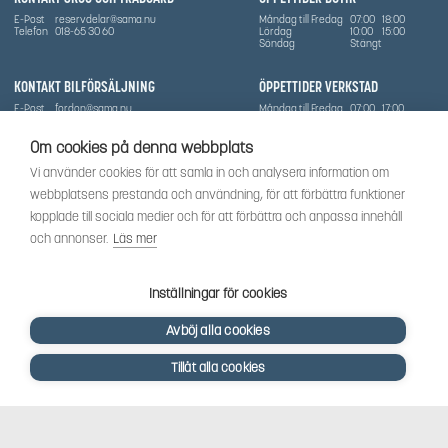
E-Post
reservdelar@sama.nu
Måndag till Fredag
07:00
18:00
Telefon
018-65 30 60
Lördag
10:00
15:00
Söndag
Stängt
KONTAKT BILFÖRSÄLJNING
ÖPPETTIDER VERKSTAD
E-Post
fordon@sama.nu
Måndag till Fredag
07:00
17:00
Telefon
0702836416
Lördag
Stängt
Söndag
Stängt
Om cookies på denna webbplats
OM SÅMA
Vi använder cookies för att samla in och analysera information om
Vi har sedan 1970-talet levererat skog-och trädgårdsprodukter till Uppsala med omnejd. Vi
webbplatsens prestanda och användning, för att förbättra funktioner
har idag även ett brett utbud av dessa produkter samt BRP:s produktsortiment, gällande
Can-Am, Sea-Doo.
kopplade till sociala medier och för att förbättra och anpassa innehåll
Vi är certifierad serviceverkstad.
och annonser.
Läs mer
SOCIALT
Följ oss för att få de senaste uppdateringarna, nyheter och spännande innehåll.
Inställningar för cookies
Avböj alla cookies
Tillåt alla cookies