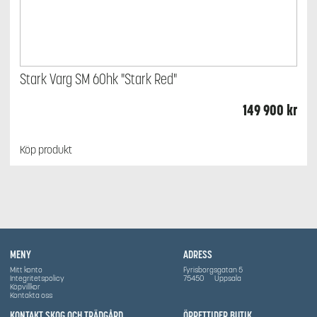
Stark Varg SM 60hk "Stark Red"
149 900
kr
Köp produkt
MENY
ADRESS
Mitt konto
Fyrisborgsgatan 5
Integritetspolicy
75450
Uppsala
Köpvillkor
Kontakta oss
KONTAKT SKOG OCH TRÄDGÅRD
ÖPPETTIDER BUTIK