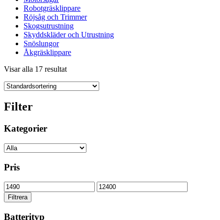
Robotgräsklippare
Röjsåg och Trimmer
Skogsutrustning
Skyddskläder och Utrustning
Snöslungor
Åkgräsklippare
Visar alla 17 resultat
Filter
Kategorier
Pris
Min
Max
pris
pris
Filtrera
Batterityp