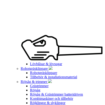
Lövblåsar & lövsugar
Robotgräsklippare
Robotgräsklippare
Tillbehör & installationsmaterial
Röjsåg & trimmer
Grästrimmer
Röjsåg
Röjsåg & Grästrimmer batteridriven
Kombimaskiner och tillbehör
Röjklingor & slyklingor