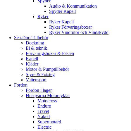
Spyder
Audio & Kommunikation
Spyder Kapell
Ryker
Ryker Kapell
Ryker Förvaringsboxar
Ryker Vindrutor och Vindskydd
Sea-Doo Tillbehör
Dockning
El & teknik
Förvaringsboxar & Fästen
Kapell
Kläder
Motor & Pumptillbehör
Styre & Fotsteg
Vattensport
Fordon
Fordon i lager
Husqvarna Motorcyklar
Motocross
Enduro
Travel
Naked
Supermotard
Electric