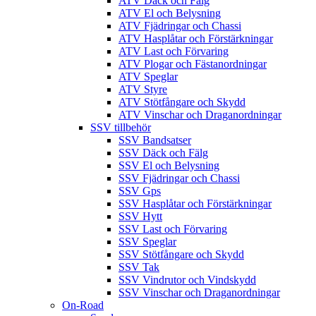
ATV Däck och Fälg
ATV El och Belysning
ATV Fjädringar och Chassi
ATV Hasplåtar och Förstärkningar
ATV Last och Förvaring
ATV Plogar och Fästanordningar
ATV Speglar
ATV Styre
ATV Stötfångare och Skydd
ATV Vinschar och Draganordningar
SSV tillbehör
SSV Bandsatser
SSV Däck och Fälg
SSV El och Belysning
SSV Fjädringar och Chassi
SSV Gps
SSV Hasplåtar och Förstärkningar
SSV Hytt
SSV Last och Förvaring
SSV Speglar
SSV Stötfångare och Skydd
SSV Tak
SSV Vindrutor och Vindskydd
SSV Vinschar och Draganordningar
On-Road