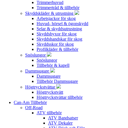
Trimmerhuvud
Trimmertråd & tillbehör
Skyddskläder & utrustning
Arbetsjackor för skog
Huvud- hörsel & ögonskydd
Selar & skyddsutrustning
Skyddsbyxor för skog
Skyddshandskar för skog
Skyddsskor för skog
Profilkläder & tillbehör
Snöslungor
Snöslungor
Tillbehör & kapell
Dammsugare
Dammsugare
Tillbehör Dammsugare
Högtryckstvättar
Högtryckstvätt
Högtryckstvättar tillbehör
Can-Am Tillbehör
Off-Road
ATV tillbehör
ATV Bandsatser
ATV Dekaler