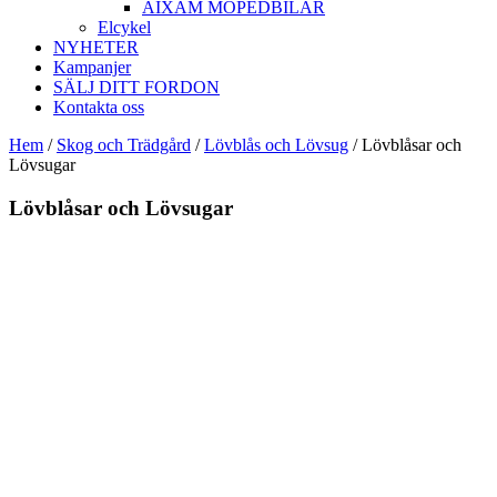
AIXAM MOPEDBILAR
Elcykel
NYHETER
Kampanjer
SÄLJ DITT FORDON
Kontakta oss
Hem
/
Skog och Trädgård
/
Lövblås och Lövsug
/ Lövblåsar och
Lövsugar
Lövblåsar och Lövsugar