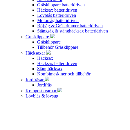
Gräsklippare batteridriven
Häcksax batteridriven
Lövblås batteridriven
Motorsåg batteridriven
Röjsåg & Grästrimmer batteridriven
Stångsåg & stånghäcksax batteridriven
Gräsklippare
Gräsklippare
Tillbehör Gräsklippare
Häcksaxar
Häcksax
Häcksax batteridriven
Stånghäcksax
Kombimaskiner och tillbehör
Jordfräsar
Jordfräs
Kompostkvarnar
Lövblås & lövsug