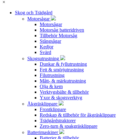
×
Skog och Trädgård
Motorsågar
Motorsågar
Motorsåg batteridriven
Tillbehör Motorsåg
Stångsågar
Kedjor
Svärd
Skogsutrustning
Dunkar & fyllutrustning
Fett & smörjutrustning
Filutrustning
Mått- & märkutrustning
Olja & kem
Verktygsbälte & tillbehör
Yxor & skogsverktyg
Åkgräsklippare
Frontklippare
Redskap & tillbehör för åkgräsklippare
Trädgårdstraktorer
Zero-turn & spakgräsklippare
Batterimaskiner
Batterier & tillbehör