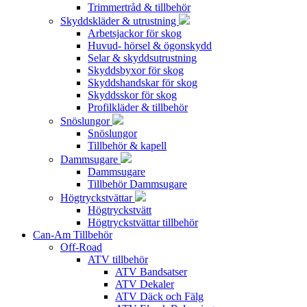
Trimmertråd & tillbehör
Skyddskläder & utrustning
Arbetsjackor för skog
Huvud- hörsel & ögonskydd
Selar & skyddsutrustning
Skyddsbyxor för skog
Skyddshandskar för skog
Skyddsskor för skog
Profilkläder & tillbehör
Snöslungor
Snöslungor
Tillbehör & kapell
Dammsugare
Dammsugare
Tillbehör Dammsugare
Högtryckstvättar
Högtryckstvätt
Högtryckstvättar tillbehör
Can-Am Tillbehör
Off-Road
ATV tillbehör
ATV Bandsatser
ATV Dekaler
ATV Däck och Fälg