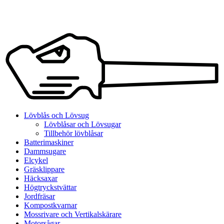
Lövblås och Lövsug
Lövblåsar och Lövsugar
Tillbehör lövblåsar
Batterimaskiner
Dammsugare
Elcykel
Gräsklippare
Häcksaxar
Högtryckstvättar
Jordfräsar
Kompostkvarnar
Mossrivare och Vertikalskärare
Motorsågar