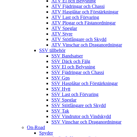
ATV El och Belysning
ATV Fjädringar och Chassi
ATV Hasplåtar och Förstärkningar
ATV Last och Förvaring
ATV Plogar och Fästanordningar
ATV Speglar
ATV Styre
ATV Stötfångare och Skydd
ATV Vinschar och Draganordningar
SSV tillbehör
SSV Bandsatser
SSV Däck och Fälg
SSV El och Belysning
SSV Fjädringar och Chassi
SSV Gps
SSV Hasplåtar och Förstärkningar
SSV Hytt
SSV Last och Förvaring
SSV Speglar
SSV Stötfångare och Skydd
SSV Tak
SSV Vindrutor och Vindskydd
SSV Vinschar och Draganordningar
On-Road
Spyder