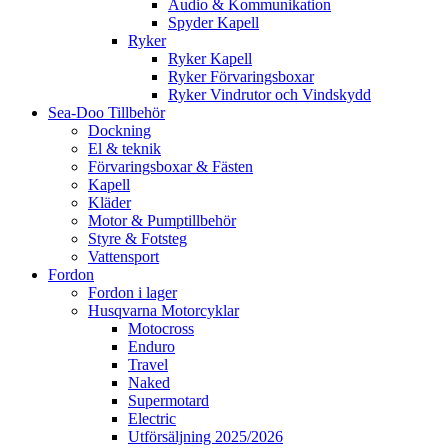
Audio & Kommunikation
Spyder Kapell
Ryker
Ryker Kapell
Ryker Förvaringsboxar
Ryker Vindrutor och Vindskydd
Sea-Doo Tillbehör
Dockning
El & teknik
Förvaringsboxar & Fästen
Kapell
Kläder
Motor & Pumptillbehör
Styre & Fotsteg
Vattensport
Fordon
Fordon i lager
Husqvarna Motorcyklar
Motocross
Enduro
Travel
Naked
Supermotard
Electric
Utförsäljning 2025/2026