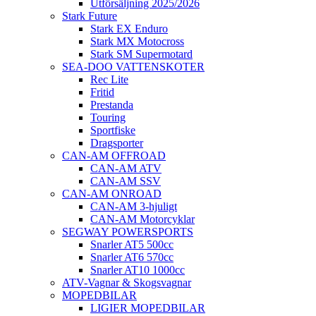
Utförsäljning 2025/2026
Stark Future
Stark EX Enduro
Stark MX Motocross
Stark SM Supermotard
SEA-DOO VATTENSKOTER
Rec Lite
Fritid
Prestanda
Touring
Sportfiske
Dragsporter
CAN-AM OFFROAD
CAN-AM ATV
CAN-AM SSV
CAN-AM ONROAD
CAN-AM 3-hjuligt
CAN-AM Motorcyklar
SEGWAY POWERSPORTS
Snarler AT5 500cc
Snarler AT6 570cc
Snarler AT10 1000cc
ATV-Vagnar & Skogsvagnar
MOPEDBILAR
LIGIER MOPEDBILAR