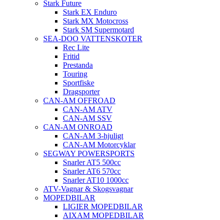
Stark Future
Stark EX Enduro
Stark MX Motocross
Stark SM Supermotard
SEA-DOO VATTENSKOTER
Rec Lite
Fritid
Prestanda
Touring
Sportfiske
Dragsporter
CAN-AM OFFROAD
CAN-AM ATV
CAN-AM SSV
CAN-AM ONROAD
CAN-AM 3-hjuligt
CAN-AM Motorcyklar
SEGWAY POWERSPORTS
Snarler AT5 500cc
Snarler AT6 570cc
Snarler AT10 1000cc
ATV-Vagnar & Skogsvagnar
MOPEDBILAR
LIGIER MOPEDBILAR
AIXAM MOPEDBILAR