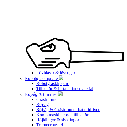
Lövblåsar & lövsugar
Robotgräsklippare
Robotgräsklippare
Tillbehör & installationsmaterial
Röjsåg & trimmer
Grästrimmer
Röjsåg
Röjsåg & Grästrimmer batteridriven
Kombimaskiner och tillbehör
Röjklingor & slyklingor
Trimmerhuvud