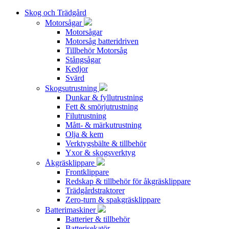
Skog och Trädgård
Motorsågar
Motorsågar
Motorsåg batteridriven
Tillbehör Motorsåg
Stångsågar
Kedjor
Svärd
Skogsutrustning
Dunkar & fyllutrustning
Fett & smörjutrustning
Filutrustning
Mått- & märkutrustning
Olja & kem
Verktygsbälte & tillbehör
Yxor & skogsverktyg
Åkgräsklippare
Frontklippare
Redskap & tillbehör för åkgräsklippare
Trädgårdstraktorer
Zero-turn & spakgräsklippare
Batterimaskiner
Batterier & tillbehör
Batterisekatör