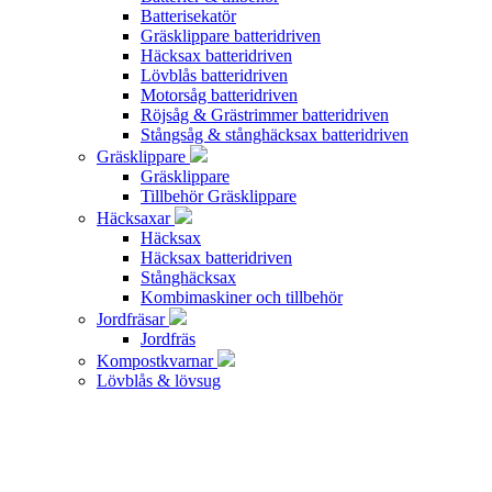
Batterisekatör
Gräsklippare batteridriven
Häcksax batteridriven
Lövblås batteridriven
Motorsåg batteridriven
Röjsåg & Grästrimmer batteridriven
Stångsåg & stånghäcksax batteridriven
Gräsklippare
Gräsklippare
Tillbehör Gräsklippare
Häcksaxar
Häcksax
Häcksax batteridriven
Stånghäcksax
Kombimaskiner och tillbehör
Jordfräsar
Jordfräs
Kompostkvarnar
Lövblås & lövsug