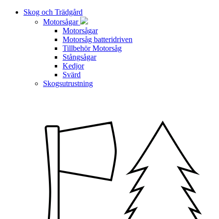
Skog och Trädgård
Motorsågar
Motorsågar
Motorsåg batteridriven
Tillbehör Motorsåg
Stångsågar
Kedjor
Svärd
Skogsutrustning