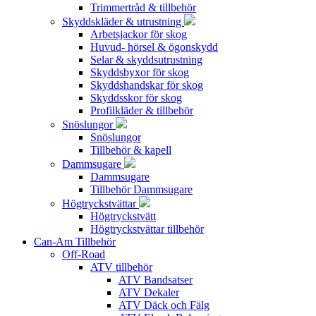
Trimmertråd & tillbehör
Skyddskläder & utrustning
Arbetsjackor för skog
Huvud- hörsel & ögonskydd
Selar & skyddsutrustning
Skyddsbyxor för skog
Skyddshandskar för skog
Skyddsskor för skog
Profilkläder & tillbehör
Snöslungor
Snöslungor
Tillbehör & kapell
Dammsugare
Dammsugare
Tillbehör Dammsugare
Högtryckstvättar
Högtryckstvätt
Högtryckstvättar tillbehör
Can-Am Tillbehör
Off-Road
ATV tillbehör
ATV Bandsatser
ATV Dekaler
ATV Däck och Fälg