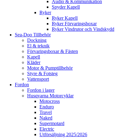
Audio & Kommunikation
Spyder Kapell
Ryker
Ryker Kapell
Ryker Förvaringsboxar
Ryker Vindrutor och Vindskydd
Sea-Doo Tillbehör
Dockning
El & teknik
Förvaringsboxar & Fästen
Kapell
Kläder
Motor & Pumptillbehör
Styre & Fotsteg
Vattensport
Fordon
Fordon i lager
Husqvarna Motorcyklar
Motocross
Enduro
Travel
Naked
Supermotard
Electric
Utförsäljning 2025/2026