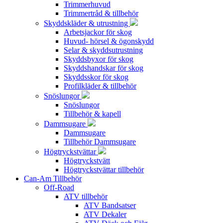
Trimmerhuvud
Trimmertråd & tillbehör
Skyddskläder & utrustning
Arbetsjackor för skog
Huvud- hörsel & ögonskydd
Selar & skyddsutrustning
Skyddsbyxor för skog
Skyddshandskar för skog
Skyddsskor för skog
Profilkläder & tillbehör
Snöslungor
Snöslungor
Tillbehör & kapell
Dammsugare
Dammsugare
Tillbehör Dammsugare
Högtryckstvättar
Högtryckstvätt
Högtryckstvättar tillbehör
Can-Am Tillbehör
Off-Road
ATV tillbehör
ATV Bandsatser
ATV Dekaler