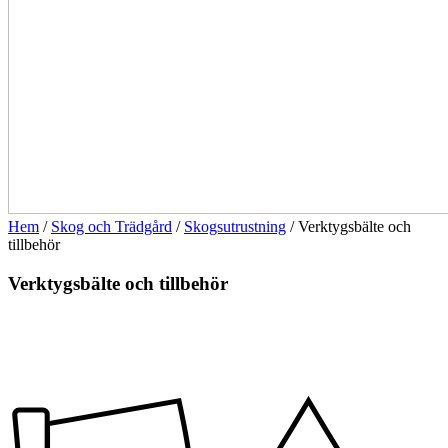
Hem
/
Skog och Trädgård
/
Skogsutrustning
/ Verktygsbälte och
tillbehör
Verktygsbälte och tillbehör