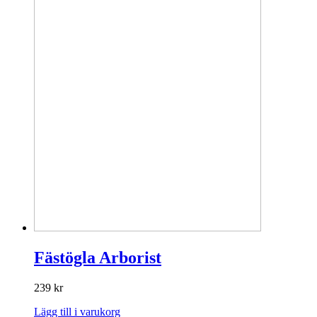
Fästögla Arborist
239
kr
Lägg till i varukorg