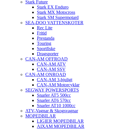
Stark Future
Stark EX Enduro
Stark MX Motocross
Stark SM Supermotard
SEA-DOO VATTENSKOTER
Rec Lite
Fritid
Prestanda
Touring
Sportfiske
Dragsporter
CAN-AM OFFROAD
CAN-AM ATV
CAN-AM SSV
CAN-AM ONROAD
CAN-AM 3-hjuligt
CAN-AM Motorcyklar
SEGWAY POWERSPORTS
Snarler AT5 500cc
Snarler AT6 570cc
Snarler AT10 1000cc
ATV-Vagnar & Skogsvagnar
MOPEDBILAR
LIGIER MOPEDBILAR
AIXAM MOPEDBILAR