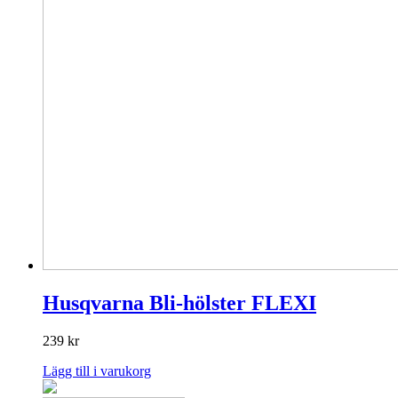
väljas
på
produktsidan
Husqvarna Bli-hölster FLEXI
239
kr
Lägg till i varukorg