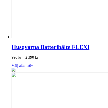
Husqvarna Batteribälte FLEXI
Prisintervall:
990
kr
–
2 390
kr
990 kr
Den
Välj alternativ
till
här
2
produkten
390 kr
har
flera
varianter.
De
olika
alternativen
kan