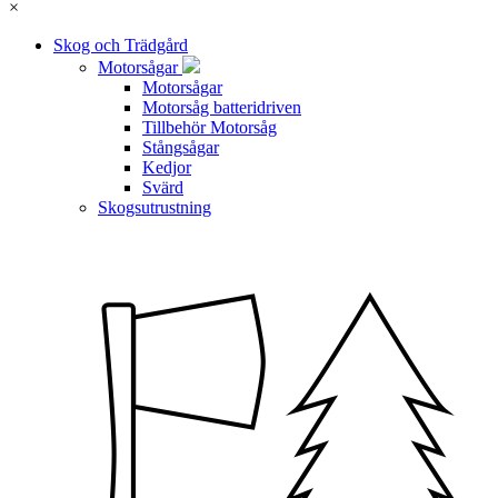
×
Skog och Trädgård
Motorsågar
Motorsågar
Motorsåg batteridriven
Tillbehör Motorsåg
Stångsågar
Kedjor
Svärd
Skogsutrustning