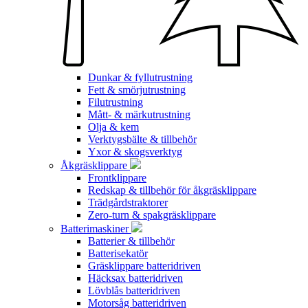
Dunkar & fyllutrustning
Fett & smörjutrustning
Filutrustning
Mått- & märkutrustning
Olja & kem
Verktygsbälte & tillbehör
Yxor & skogsverktyg
Åkgräsklippare
Frontklippare
Redskap & tillbehör för åkgräsklippare
Trädgårdstraktorer
Zero-turn & spakgräsklippare
Batterimaskiner
Batterier & tillbehör
Batterisekatör
Gräsklippare batteridriven
Häcksax batteridriven
Lövblås batteridriven
Motorsåg batteridriven