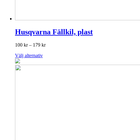
produktsidan
Husqvarna Fällkil, plast
Prisintervall:
100
kr
–
179
kr
100 kr
Den
Välj alternativ
till
här
179 kr
produkten
har
flera
varianter.
De
olika
alternativen
kan
väljas
på
produktsidan