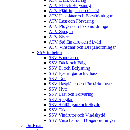
ATV Däck och Fälg
ATV El och Belysning
ATV Fjädringar och Chassi
ATV Hasplåtar och Förstärkningar
ATV Last och Förvaring
ATV Plogar och Fästanordningar
ATV Speglar
ATV Styre
ATV Stötfångare och Skydd
ATV Vinschar och Draganordningar
SSV tillbehör
SSV Bandsatser
SSV Däck och Fälg
SSV El och Belysning
SSV Fjädringar och Chassi
SSV Gps
SSV Hasplåtar och Förstärkningar
SSV Hytt
SSV Last och Förvaring
SSV Speglar
SSV Stötfångare och Skydd
SSV Tak
SSV Vindrutor och Vindskydd
SSV Vinschar och Draganordningar
On-Road