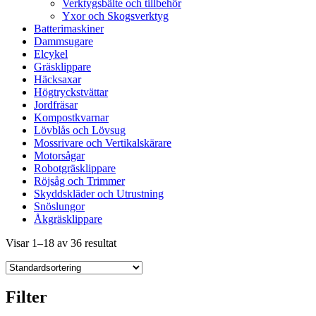
Verktygsbälte och tillbehör
Yxor och Skogsverktyg
Batterimaskiner
Dammsugare
Elcykel
Gräsklippare
Häcksaxar
Högtryckstvättar
Jordfräsar
Kompostkvarnar
Lövblås och Lövsug
Mossrivare och Vertikalskärare
Motorsågar
Robotgräsklippare
Röjsåg och Trimmer
Skyddskläder och Utrustning
Snöslungor
Åkgräsklippare
Visar 1–18 av 36 resultat
Filter