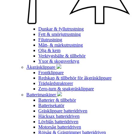
Dunkar & fyllutrustning
Fett & smörjutrustning
Filutrustning
Mått- & märkutrustning
Olja & kem
Verktygsbälte & tillbehör
Yxor & skogsverktyg
Åkgräsklippare
Frontklippare
Redskap & tillbehör för åkgräsklippare
Trädgårdstraktorer
Zero-turn & spakgräsklippare
Batterimaskiner
Batterier & tillbehör
Batterisekatör
Gräsklippare batteridriven
Häcksax batteridriven
Lövblås batteridriven
Motorsåg batteridriven
Röjsåg & Grästrimmer batteridriven