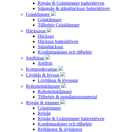
Röjsåg & Grästrimmer batteridriven
Stångsåg & stånghäcksax batteridriven
Gräsklippare
Gräsklippare
Tillbehör Gräsklippare
Häcksaxar
Häcksax
Häcksax batteridriven
Stånghäcksax
Kombimaskiner och tillbehör
Jordfräsar
Jordfräs
Kompostkvarnar
Lövblås & lövsug
Lövblåsar & lövsugar
Robotgräsklippare
Robotgräsklippare
Tillbehör & installationsmaterial
Röjsåg & trimmer
Grästrimmer
Röjsåg
Röjsåg & Grästrimmer batteridriven
Kombimaskiner och tillbehör
Röjklingor & slyklingor