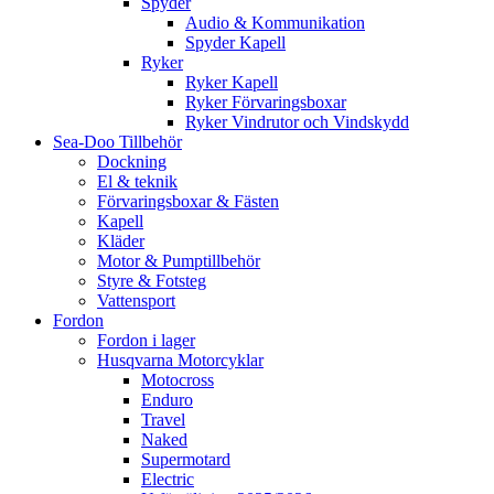
Spyder
Audio & Kommunikation
Spyder Kapell
Ryker
Ryker Kapell
Ryker Förvaringsboxar
Ryker Vindrutor och Vindskydd
Sea-Doo Tillbehör
Dockning
El & teknik
Förvaringsboxar & Fästen
Kapell
Kläder
Motor & Pumptillbehör
Styre & Fotsteg
Vattensport
Fordon
Fordon i lager
Husqvarna Motorcyklar
Motocross
Enduro
Travel
Naked
Supermotard
Electric