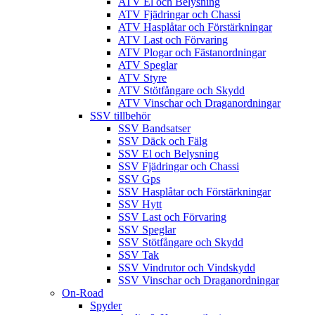
ATV El och Belysning
ATV Fjädringar och Chassi
ATV Hasplåtar och Förstärkningar
ATV Last och Förvaring
ATV Plogar och Fästanordningar
ATV Speglar
ATV Styre
ATV Stötfångare och Skydd
ATV Vinschar och Draganordningar
SSV tillbehör
SSV Bandsatser
SSV Däck och Fälg
SSV El och Belysning
SSV Fjädringar och Chassi
SSV Gps
SSV Hasplåtar och Förstärkningar
SSV Hytt
SSV Last och Förvaring
SSV Speglar
SSV Stötfångare och Skydd
SSV Tak
SSV Vindrutor och Vindskydd
SSV Vinschar och Draganordningar
On-Road
Spyder