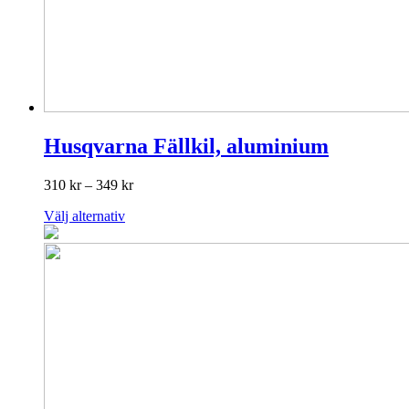
Husqvarna Fällkil, aluminium
Prisintervall:
310
kr
–
349
kr
310 kr
Den
Välj alternativ
till
här
349 kr
produkten
har
flera
varianter.
De
olika
alternativen
kan
väljas
på