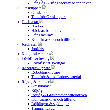
Stångsåg & stånghäcksax batteridriven
Gräsklippare
Gräsklippare
Tillbehör Gräsklippare
Häcksaxar
Häcksax
Häcksax batteridriven
Stånghäcksax
Kombimaskiner och tillbehör
Jordfräsar
Jordfräs
Kompostkvarnar
Lövblås & lövsug
Lövblåsar & lövsugar
Robotgräsklippare
Robotgräsklippare
Tillbehör & installationsmaterial
Röjsåg & trimmer
Grästrimmer
Röjsåg
Röjsåg & Grästrimmer batteridriven
Kombimaskiner och tillbehör
Röjklingor & slyklingor
Trimmerhuvud