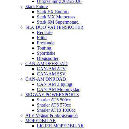
Utförsäljning 2025/2026
Stark Future
Stark EX Enduro
Stark MX Motocross
Stark SM Supermotard
SEA-DOO VATTENSKOTER
Rec Lite
Fritid
Prestanda
Touring
Sportfiske
Dragsporter
CAN-AM OFFROAD
CAN-AM ATV
CAN-AM SSV
CAN-AM ONROAD
CAN-AM 3-hjuligt
CAN-AM Motorcyklar
SEGWAY POWERSPORTS
Snarler AT5 500cc
Snarler AT6 570cc
Snarler AT10 1000cc
ATV-Vagnar & Skogsvagnar
MOPEDBILAR
LIGIER MOPEDBILAR