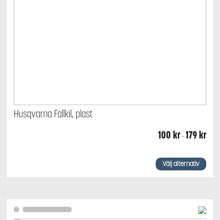
Husqvarna Fällkil, plast
Prisin
100
kr
179
kr
–
100 k
till
179 kr
Den
här
Välj alternativ
produkten
har
flera
varianter.
De
olika