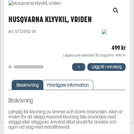
HUSQVARNA KLYVKIL, VRIDEN
Art:
5772592-01
499
kr
Lägsta pris senaste 30 dagarna:
499
kr
Husqvarna
Lägg till i varukorg
Klyvkil,
vriden
mängd
Beskrivning
Ytterligare information
Beskrivning
Lämplig för klyvning av timmer och större trästycken. Kilen är
vriden för att skapa maximal klyvning.Ska användas med
slägga eller släggyxa. Använd alltid skydd för ansikte och
ögon vid slag med metallföremål.