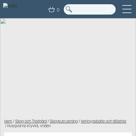
0
Hem
/
Skog och Trädgård
/
Skogsutrustning
/
Verktygsbälte och tillbehör
/ Husqvarna Klyvkil, vriden