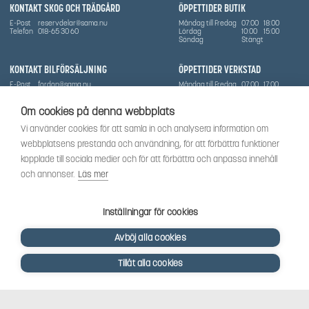
KONTAKT SKOG OCH TRÄDGÅRD
ÖPPETTIDER BUTIK
E-Post
reservdelar@sama.nu
Måndag till Fredag
07:00
18:00
Telefon
018-65 30 60
Lördag
10:00
15:00
Söndag
Stängt
KONTAKT BILFÖRSÄLJNING
ÖPPETTIDER VERKSTAD
E-Post
fordon@sama.nu
Måndag till Fredag
07:00
17:00
Telefon
0702836416
Lördag
Stängt
Söndag
Stängt
Om cookies på denna webbplats
OM SÅMA
Vi använder cookies för att samla in och analysera information om
Vi har sedan 1970-talet levererat skog-och trädgårdsprodukter till Uppsala med omnejd. Vi
webbplatsens prestanda och användning, för att förbättra funktioner
har idag även ett brett utbud av dessa produkter samt BRP:s produktsortiment, gällande
Can-Am, Sea-Doo.
kopplade till sociala medier och för att förbättra och anpassa innehåll
Vi är certifierad serviceverkstad.
och annonser.
Läs mer
SOCIALT
Följ oss för att få de senaste uppdateringarna, nyheter och spännande innehåll.
Inställningar för cookies
Avböj alla cookies
Tillåt alla cookies