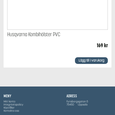
Husqvarna Kombihölster PVC
169
kr
Lägg till i varukorg
MENY
ADRESS
Mitt konto
Fyrisborgsgatan 5
Integritetspolicy
75450
Uppsala
Köpvillkor
Kontakta oss