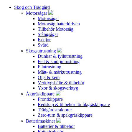
Skog och Trädgård
Motorsågar
Motorsågar
Motorsåg batteridriven
Tillbehör Motorsåg
Stångsågar
Kedjor
Svärd
Skogsutrustning
Dunkar & fyllutrustning
Fett & smörjutrustning
Filutrustning
Mått- & märkutrustning
Olja & kem
Verktygsbälte & tillbehör
Yxor & skogsverktyg
Åkgräsklippare
Frontklippare
Redskap & tillbehör för åkgräsklippare
Trädgårdstraktorer
Zero-turn & spakgräsklippare
Batterimaskiner
Batterier & tillbehör
Batterisekatör