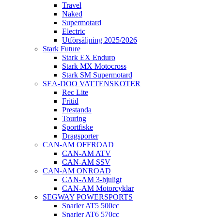
Travel
Naked
Supermotard
Electric
Utförsäljning 2025/2026
Stark Future
Stark EX Enduro
Stark MX Motocross
Stark SM Supermotard
SEA-DOO VATTENSKOTER
Rec Lite
Fritid
Prestanda
Touring
Sportfiske
Dragsporter
CAN-AM OFFROAD
CAN-AM ATV
CAN-AM SSV
CAN-AM ONROAD
CAN-AM 3-hjuligt
CAN-AM Motorcyklar
SEGWAY POWERSPORTS
Snarler AT5 500cc
Snarler AT6 570cc