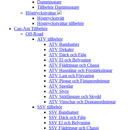
Dammsugare
Tillbehör Dammsugare
Högtryckstvättar
Högtryckstvätt
Högtryckstvättar tillbehör
Can-Am Tillbehör
Off-Road
ATV tillbehör
ATV Bandsatser
ATV Dekaler
ATV Däck och Fälg
ATV El och Belysning
ATV Fjädringar och Chassi
ATV Hasplåtar och Förstärkningar
ATV Last och Förvaring
ATV Plogar och Fästanordningar
ATV Speglar
ATV Styre
ATV Stötfångare och Skydd
ATV Vinschar och Draganordningar
SSV tillbehör
SSV Bandsatser
SSV Däck och Fälg
SSV El och Belysning
SSV Fjädringar och Chassi