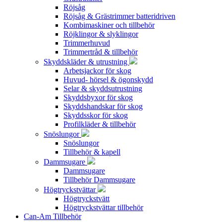
Röjsåg
Röjsåg & Grästrimmer batteridriven
Kombimaskiner och tillbehör
Röjklingor & slyklingor
Trimmerhuvud
Trimmertråd & tillbehör
Skyddskläder & utrustning
Arbetsjackor för skog
Huvud- hörsel & ögonskydd
Selar & skyddsutrustning
Skyddsbyxor för skog
Skyddshandskar för skog
Skyddsskor för skog
Profilkläder & tillbehör
Snöslungor
Snöslungor
Tillbehör & kapell
Dammsugare
Dammsugare
Tillbehör Dammsugare
Högtryckstvättar
Högtryckstvätt
Högtryckstvättar tillbehör
Can-Am Tillbehör