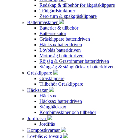
Redskap & tillbehör för åkgräsklippare
Trädgårdstraktorer
Zero-turn & spakgräsklippare
Batterimaskiner
Batterier & tillbehör
Batterisekatör
Gräsklippare batteridriven
Häcksax batteridriven
Lövblås batteridriven
Motorsåg batteridriven
Röjsåg & Grästrimmer batteridriven
Stångsåg & stånghäcksax batteridriven
Gräsklippare
Gräsklippare
Tillbehör Gräsklippare
Häcksaxar
Häcksax
Häcksax batteridriven
Stånghäcksax
Kombimaskiner och tillbehör
Jordfräsar
Jordfräs
Kompostkvarnar
Lövblås & lövsug