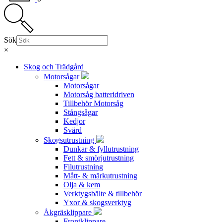
Sök
×
Skog och Trädgård
Motorsågar
Motorsågar
Motorsåg batteridriven
Tillbehör Motorsåg
Stångsågar
Kedjor
Svärd
Skogsutrustning
Dunkar & fyllutrustning
Fett & smörjutrustning
Filutrustning
Mått- & märkutrustning
Olja & kem
Verktygsbälte & tillbehör
Yxor & skogsverktyg
Åkgräsklippare
Frontklippare