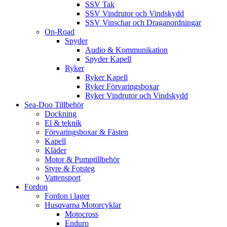
SSV Tak
SSV Vindrutor och Vindskydd
SSV Vinschar och Draganordningar
On-Road
Spyder
Audio & Kommunikation
Spyder Kapell
Ryker
Ryker Kapell
Ryker Förvaringsboxar
Ryker Vindrutor och Vindskydd
Sea-Doo Tillbehör
Dockning
El & teknik
Förvaringsboxar & Fästen
Kapell
Kläder
Motor & Pumptillbehör
Styre & Fotsteg
Vattensport
Fordon
Fordon i lager
Husqvarna Motorcyklar
Motocross
Enduro