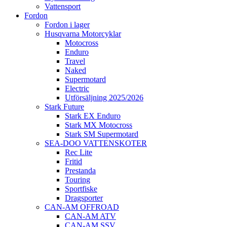
Vattensport
Fordon
Fordon i lager
Husqvarna Motorcyklar
Motocross
Enduro
Travel
Naked
Supermotard
Electric
Utförsäljning 2025/2026
Stark Future
Stark EX Enduro
Stark MX Motocross
Stark SM Supermotard
SEA-DOO VATTENSKOTER
Rec Lite
Fritid
Prestanda
Touring
Sportfiske
Dragsporter
CAN-AM OFFROAD
CAN-AM ATV
CAN-AM SSV