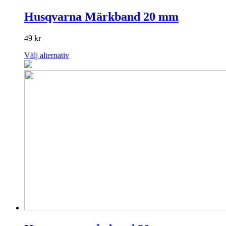
Husqvarna Märkband 20 mm
49
kr
Den
Välj alternativ
här
produkten
har
flera
varianter.
De
olika
alternativen
kan
väljas
på
produktsidan