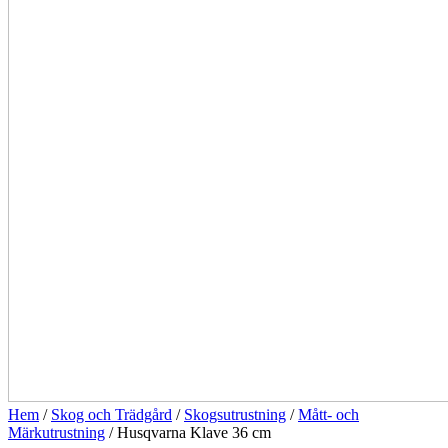
Hem
/
Skog och Trädgård
/
Skogsutrustning
/
Mått- och
Märkutrustning
/ Husqvarna Klave 36 cm