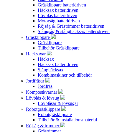
Gräsklippare batteridriven
Häcksax batteridriven
Lövblås batteridriven
Motorsåg batteridriven
Röjsåg & Grästrimmer batteridriven
Stångsåg & stånghäcksax batteridriven
Gräsklippare
Gräsklippare
Tillbehör Gräsklippare
Häcksaxar
Häcksax
Häcksax batteridriven
Stånghäcksax
Kombimaskiner och tillbehör
Jordfräsar
Jordfräs
Kompostkvarnar
Lövblås & lövsug
Lövblåsar & lövsugar
Robotgräsklippare
Robotgräsklippare
Tillbehör & installationsmaterial
Röjsåg & trimmer
Grästrimmer