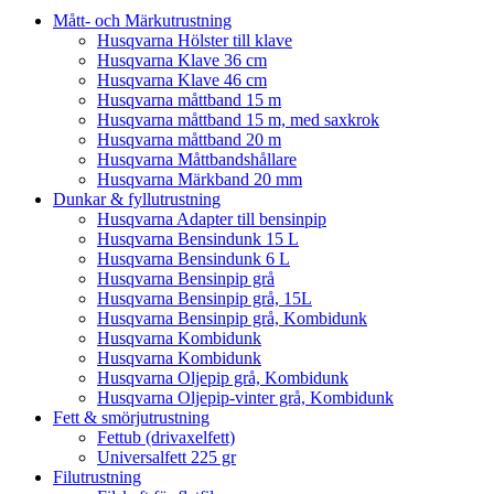
Mått- och Märkutrustning
Husqvarna Hölster till klave
Husqvarna Klave 36 cm
Husqvarna Klave 46 cm
Husqvarna måttband 15 m
Husqvarna måttband 15 m, med saxkrok
Husqvarna måttband 20 m
Husqvarna Måttbandshållare
Husqvarna Märkband 20 mm
Dunkar & fyllutrustning
Husqvarna Adapter till bensinpip
Husqvarna Bensindunk 15 L
Husqvarna Bensindunk 6 L
Husqvarna Bensinpip grå
Husqvarna Bensinpip grå, 15L
Husqvarna Bensinpip grå, Kombidunk
Husqvarna Kombidunk
Husqvarna Kombidunk
Husqvarna Oljepip grå, Kombidunk
Husqvarna Oljepip-vinter grå, Kombidunk
Fett & smörjutrustning
Fettub (drivaxelfett)
Universalfett 225 gr
Filutrustning