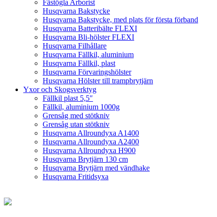
Fästögla Arborist
Husqvarna Bakstycke
Husqvarna Bakstycke, med plats för första förband
Husqvarna Batteribälte FLEXI
Husqvarna Bli-hölster FLEXI
Husqvarna Filhållare
Husqvarna Fällkil, aluminium
Husqvarna Fällkil, plast
Husqvarna Förvaringshölster
Husqvarna Hölster till trampbrytjärn
Yxor och Skogsverktyg
Fällkil plast 5,5″
Fällkil, aluminium 1000g
Grensåg med stötkniv
Grensåg utan stötkniv
Husqvarna Allroundyxa A1400
Husqvarna Allroundyxa A2400
Husqvarna Allroundyxa H900
Husqvarna Brytjärn 130 cm
Husqvarna Brytjärn med vändhake
Husqvarna Fritidsyxa