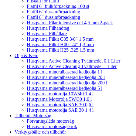
Filskaft för flatfil
Flatfil 6″ bulkförpackning 100 st
Flatfil 6″ dussinförpackning
Flatfil 8″ dussinförpackning
Husqvarna Filar intensive cut 4,5 mm 2-pack
Husqvarna Filhandtag
Husqvarna Filhållare
Husqvarna Filkit C85 3/8″ 1,5 mm
Husqvarna Filkit H00 1/4″ 1,3 mm
Husqvarna Filkit H25 .325 1,5 mm
Olja & Kem
Husqvarna Active Cleaning Tvättmedel 0,1 Liter
Husqvarna Active Cleaning Tvättmedel 1 Liter
Husqvarna mineralbaserad kedjeolja 1 l
Husqvarna mineralbaserad kedjeolja 20 l
Husqvarna mineralbaserad kedjeolja 200 l
Husqvarna mineralbaserad kedjeolja 5 l
Husqvarna motorolja 10W/40 1,4 l
Husqvarna Motorolja 5W/30 1,0 l
Husqvarna motorolja SAE 30 0,6 l
Husqvarna motorolja SAE 30 1,4 l
Tillbehör Motorsåg
Förvaringslåda motorsåg
Husqvarna motorsågskrok
Verktygsbälte och tillbehör