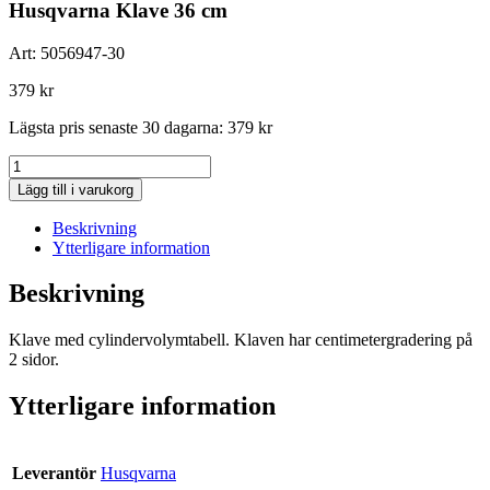
Husqvarna Klave 36 cm
Art:
5056947-30
379
kr
Lägsta pris senaste 30 dagarna:
379
kr
Husqvarna
Klave
Lägg till i varukorg
36
cm
Beskrivning
mängd
Ytterligare information
Beskrivning
Klave med cylindervolymtabell. Klaven har centimetergradering på
2 sidor.
Ytterligare information
Leverantör
Husqvarna