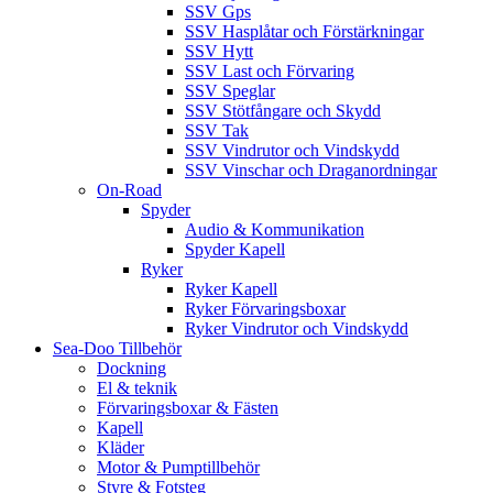
SSV Gps
SSV Hasplåtar och Förstärkningar
SSV Hytt
SSV Last och Förvaring
SSV Speglar
SSV Stötfångare och Skydd
SSV Tak
SSV Vindrutor och Vindskydd
SSV Vinschar och Draganordningar
On-Road
Spyder
Audio & Kommunikation
Spyder Kapell
Ryker
Ryker Kapell
Ryker Förvaringsboxar
Ryker Vindrutor och Vindskydd
Sea-Doo Tillbehör
Dockning
El & teknik
Förvaringsboxar & Fästen
Kapell
Kläder
Motor & Pumptillbehör
Styre & Fotsteg