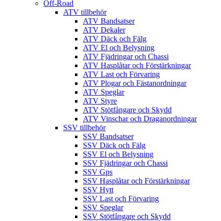
Off-Road
ATV tillbehör
ATV Bandsatser
ATV Dekaler
ATV Däck och Fälg
ATV El och Belysning
ATV Fjädringar och Chassi
ATV Hasplåtar och Förstärkningar
ATV Last och Förvaring
ATV Plogar och Fästanordningar
ATV Speglar
ATV Styre
ATV Stötfångare och Skydd
ATV Vinschar och Draganordningar
SSV tillbehör
SSV Bandsatser
SSV Däck och Fälg
SSV El och Belysning
SSV Fjädringar och Chassi
SSV Gps
SSV Hasplåtar och Förstärkningar
SSV Hytt
SSV Last och Förvaring
SSV Speglar
SSV Stötfångare och Skydd