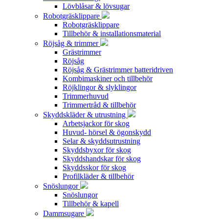
Lövblåsar & lövsugar
Robotgräsklippare
Robotgräsklippare
Tillbehör & installationsmaterial
Röjsåg & trimmer
Grästrimmer
Röjsåg
Röjsåg & Grästrimmer batteridriven
Kombimaskiner och tillbehör
Röjklingor & slyklingor
Trimmerhuvud
Trimmertråd & tillbehör
Skyddskläder & utrustning
Arbetsjackor för skog
Huvud- hörsel & ögonskydd
Selar & skyddsutrustning
Skyddsbyxor för skog
Skyddshandskar för skog
Skyddsskor för skog
Profilkläder & tillbehör
Snöslungor
Snöslungor
Tillbehör & kapell
Dammsugare