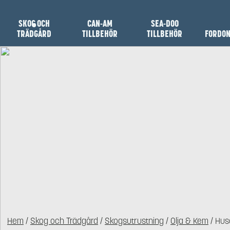
SKOG OCH
CAN-AM
SEA-DOO
TRÄDGÅRD
TILLBEHÖR
TILLBEHÖR
FORDO
Hem
/
Skog och Trädgård
/
Skogsutrustning
/
Olja & Kem
/ Hus