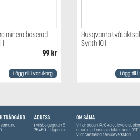
a mineralbaserad
Husqvarna tvåtaktsolj
 l
Synth 10 l
99
kr
Lägg till i varukorg
Lägg till 
CH TRÄDGÅRD
ADRESS
OM SÅMA
@sama.nu
Fyrisborgsgatan 5
Vi har sedan 1970-talet levererat sko
0
75450
Uppsala
utbud av dessa produkter samt BRP:
Vi är certifierad serviceverkstad.