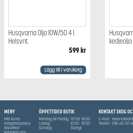
Husqvarna Olja 10W/50 4 l.
Husqvarn
Helsynt.
kedjeolja 1
599
kr
Lägg till i varukorg
MENY
ÖPPETTIDER BUTIK
KONTAKT SKOG O
Mitt konto
Måndag till Fredag
07:00
18:00
E-Post
reservdelar
Integritetspolicy
Lördag
10:00
15:00
Telefon
018-65 30 6
Köpvillkor
Söndag
Stängt
Kontakta oss