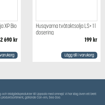
a XP Bio
Husqvarna tvåtaktsolja LS+ 1 l
dosering
2 690
kr
199
kr
i varukorg
Lägg till i varukorg
g-och trädgårdsprodukter till Uppsala med omnejd. Vi har idag även ett brett
s produktsortiment, gällande Can-Am, Sea-Doo.