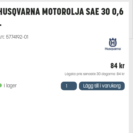
HUSQVARNA MOTOROLJA SAE 30 0,6
L
rt:
5774192-01
84
kr
Lägsta pris senaste 30 dagarna:
84
kr
Husqvarna
I lager
Lägg till i varukorg
motorolja
SAE
30
0,6
l
mängd