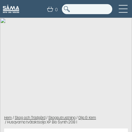
0
Hem
/
Skog och Trädgård
/
Skogsutrustning
/
Olja & Kem
/ Husqvarna tvåtaktsolja XP Bio Synth 208 l