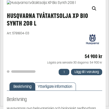
HUSQVARNA TVÅTAKTSOLJA XP BIO
SYNTH 208 L
Art:
5781804-03
54 900
kr
Lägsta pris senaste 30 dagarna:
54 900
kr
Husqvarna
Lägg till i varukorg
tvåtaktsolja
XP
Bio
Beskrivning
Ytterligare information
Synth
208
l
Beskrivning
mängd
Husqvarnas nya helsyntetiska och biologiskt nedbrytbara