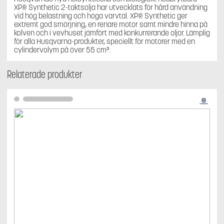
XP® Synthetic 2-taktsolja har utvecklats för hård användning
vid hög belastning och höga varvtal. XP® Synthetic ger
extremt god smörjning, en renare motor samt mindre hinna på
kolven och i vevhuset jämfört med konkurrerande oljor. Lämplig
för alla Husqvarna-produkter, speciellt för motorer med en
cylindervolym på över 55 cm³.
Relaterade produkter