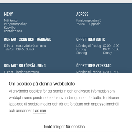
MENY
ADRESS
Mitt konto
Fyrisborgsgatan 5
Integritetspolicy
75450
Uppsala
Köpvillkor
Kontakta oss
KONTAKT SKOG OCH TRÄDGÅRD
ÖPPETTIDER BUTIK
E-Post
reservdelar@sama.nu
Måndag till Fredag
07:00
18:00
Telefon
018-65 30 60
Lördag
10:00
15:00
Söndag
Stängt
KONTAKT BILFÖRSÄLJNING
ÖPPETTIDER VERKSTAD
E-Post
fordon@sama.nu
Måndag till Fredag
07:00
17:00
Telefon
0702836416
Lördag
Stängt
Söndag
Stängt
Om cookies på denna webbplats
OM SÅMA
Vi använder cookies för att samla in och analysera information om
Vi har sedan 1970-talet levererat skog-och trädgårdsprodukter till Uppsala med omnejd. Vi
webbplatsens prestanda och användning, för att förbättra funktioner
har idag även ett brett utbud av dessa produkter samt BRP:s produktsortiment, gällande
Can-Am, Sea-Doo.
kopplade till sociala medier och för att förbättra och anpassa innehåll
Vi är certifierad serviceverkstad.
och annonser.
Läs mer
SOCIALT
Följ oss för att få de senaste uppdateringarna, nyheter och spännande innehåll.
Inställningar för cookies