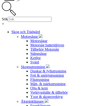
Sök
×
Skog och Trädgård
Motorsågar
Motorsågar
Motorsåg batteridriven
Tillbehör Motorsåg
Stångsågar
Kedjor
Svärd
Skogsutrustning
Dunkar & fyllutrustning
Fett & smörjutrustning
Filutrustning
Mått- & märkutrustning
Olja & kem
Verktygsbälte & tillbehör
Yxor & skogsverktyg
Åkgräsklippare
Frontklippare