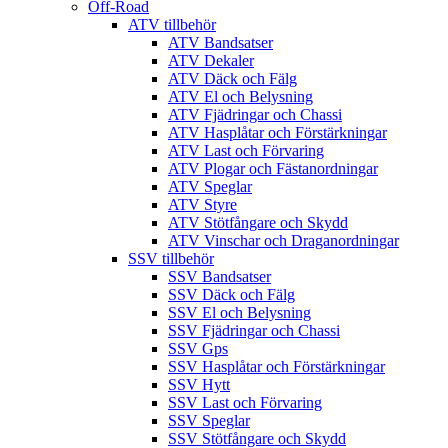
Off-Road
ATV tillbehör
ATV Bandsatser
ATV Dekaler
ATV Däck och Fälg
ATV El och Belysning
ATV Fjädringar och Chassi
ATV Hasplåtar och Förstärkningar
ATV Last och Förvaring
ATV Plogar och Fästanordningar
ATV Speglar
ATV Styre
ATV Stötfångare och Skydd
ATV Vinschar och Draganordningar
SSV tillbehör
SSV Bandsatser
SSV Däck och Fälg
SSV El och Belysning
SSV Fjädringar och Chassi
SSV Gps
SSV Hasplåtar och Förstärkningar
SSV Hytt
SSV Last och Förvaring
SSV Speglar
SSV Stötfångare och Skydd