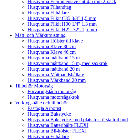
Husqvarna Filar intensive cut 4,5 mm 2-pack
Husqvarna Filhandtag
Husqvarna Filhållare
Husqvarna Filkit C85 3/8″ 1,5 mm
Husqvarna Filkit H00 1/4″ 1,3 mm
Husqvarna Filkit H25 .325 1,5 mm
Mått- och Märkutrustning
Husqvarna Hölster till klave
Husqvarna Klave 36 cm
Husqvarna Klave 46 cm
Husqvarna måttband 15 m
Husqvarna måttband 15 m, med saxkrok
Husqvarna måttband 20 m
Husqvarna Måttbandshållare
Husqvarna Märkband 20 mm
Tillbehör Motorsåg
Förvaringslåda motorsåg
Husqvarna motorsågskrok
Verktygsbälte och tillbehör
Fästögla Arborist
Husqvarna Bakstycke
Husqvarna Bakstycke, med plats för första förband
Husqvarna Batteribälte FLEXI
Husqvarna Bli-hölster FLEXI
Husqvarna Filhållare