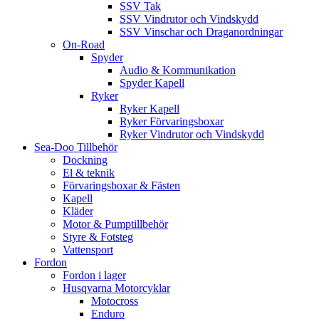
SSV Tak
SSV Vindrutor och Vindskydd
SSV Vinschar och Draganordningar
On-Road
Spyder
Audio & Kommunikation
Spyder Kapell
Ryker
Ryker Kapell
Ryker Förvaringsboxar
Ryker Vindrutor och Vindskydd
Sea-Doo Tillbehör
Dockning
El & teknik
Förvaringsboxar & Fästen
Kapell
Kläder
Motor & Pumptillbehör
Styre & Fotsteg
Vattensport
Fordon
Fordon i lager
Husqvarna Motorcyklar
Motocross
Enduro