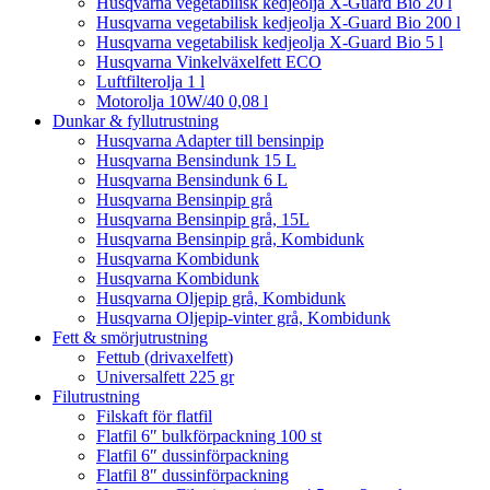
Husqvarna vegetabilisk kedjeolja X-Guard Bio 20 l
Husqvarna vegetabilisk kedjeolja X-Guard Bio 200 l
Husqvarna vegetabilisk kedjeolja X-Guard Bio 5 l
Husqvarna Vinkelväxelfett ECO
Luftfilterolja 1 l
Motorolja 10W/40 0,08 l
Dunkar & fyllutrustning
Husqvarna Adapter till bensinpip
Husqvarna Bensindunk 15 L
Husqvarna Bensindunk 6 L
Husqvarna Bensinpip grå
Husqvarna Bensinpip grå, 15L
Husqvarna Bensinpip grå, Kombidunk
Husqvarna Kombidunk
Husqvarna Kombidunk
Husqvarna Oljepip grå, Kombidunk
Husqvarna Oljepip-vinter grå, Kombidunk
Fett & smörjutrustning
Fettub (drivaxelfett)
Universalfett 225 gr
Filutrustning
Filskaft för flatfil
Flatfil 6″ bulkförpackning 100 st
Flatfil 6″ dussinförpackning
Flatfil 8″ dussinförpackning