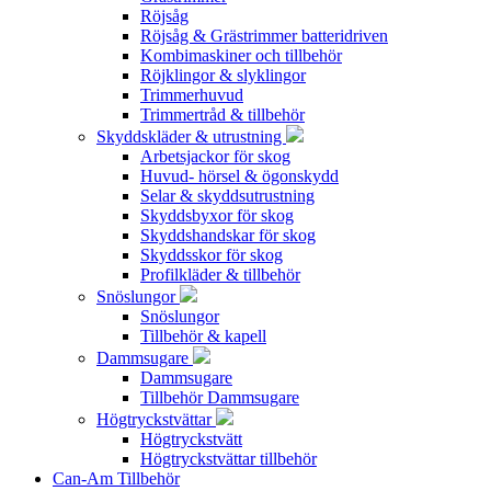
Röjsåg
Röjsåg & Grästrimmer batteridriven
Kombimaskiner och tillbehör
Röjklingor & slyklingor
Trimmerhuvud
Trimmertråd & tillbehör
Skyddskläder & utrustning
Arbetsjackor för skog
Huvud- hörsel & ögonskydd
Selar & skyddsutrustning
Skyddsbyxor för skog
Skyddshandskar för skog
Skyddsskor för skog
Profilkläder & tillbehör
Snöslungor
Snöslungor
Tillbehör & kapell
Dammsugare
Dammsugare
Tillbehör Dammsugare
Högtryckstvättar
Högtryckstvätt
Högtryckstvättar tillbehör
Can-Am Tillbehör