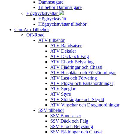
Dammsugare
Tillbehör Dammsugare
Högtryckstvättar
Högtryckstvätt
Högtryckstvättar tillbehör
Can-Am Tillbehör
Off-Road
ATV tillbehör
ATV Bandsatser
ATV Dekaler
ATV Däck och Fälg
ATV El och Belysning
ATV Fjädringar och Chassi
ATV Hasplåtar och Förstärkningar
ATV Last och Förvaring
ATV Plogar och Fästanordningar
ATV Speglar
ATV Styre
ATV Stötfångare och Skydd
ATV Vinschar och Draganordningar
SSV tillbehör
SSV Bandsatser
SSV Däck och Fälg
SSV El och Belysning
SSV Fjädringar och Chassi