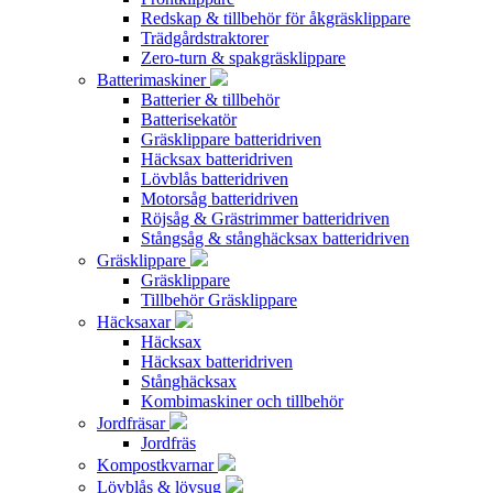
Redskap & tillbehör för åkgräsklippare
Trädgårdstraktorer
Zero-turn & spakgräsklippare
Batterimaskiner
Batterier & tillbehör
Batterisekatör
Gräsklippare batteridriven
Häcksax batteridriven
Lövblås batteridriven
Motorsåg batteridriven
Röjsåg & Grästrimmer batteridriven
Stångsåg & stånghäcksax batteridriven
Gräsklippare
Gräsklippare
Tillbehör Gräsklippare
Häcksaxar
Häcksax
Häcksax batteridriven
Stånghäcksax
Kombimaskiner och tillbehör
Jordfräsar
Jordfräs
Kompostkvarnar
Lövblås & lövsug