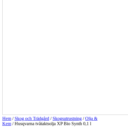
Hem
/
Skog och Trädgård
/
Skogsutrustning
/
Olja &
Kem
/ Husqvarna tvåtaktsolja XP Bio Synth 0,1 l