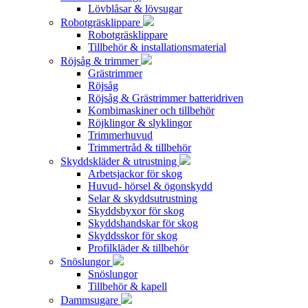
Lövblåsar & lövsugar
Robotgräsklippare
Robotgräsklippare
Tillbehör & installationsmaterial
Röjsåg & trimmer
Grästrimmer
Röjsåg
Röjsåg & Grästrimmer batteridriven
Kombimaskiner och tillbehör
Röjklingor & slyklingor
Trimmerhuvud
Trimmertråd & tillbehör
Skyddskläder & utrustning
Arbetsjackor för skog
Huvud- hörsel & ögonskydd
Selar & skyddsutrustning
Skyddsbyxor för skog
Skyddshandskar för skog
Skyddsskor för skog
Profilkläder & tillbehör
Snöslungor
Snöslungor
Tillbehör & kapell
Dammsugare