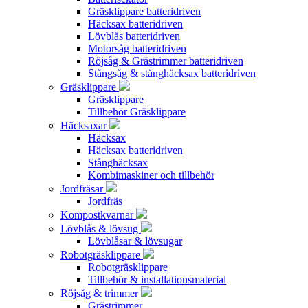
Gräsklippare batteridriven
Häcksax batteridriven
Lövblås batteridriven
Motorsåg batteridriven
Röjsåg & Grästrimmer batteridriven
Stångsåg & stånghäcksax batteridriven
Gräsklippare
Gräsklippare
Tillbehör Gräsklippare
Häcksaxar
Häcksax
Häcksax batteridriven
Stånghäcksax
Kombimaskiner och tillbehör
Jordfräsar
Jordfräs
Kompostkvarnar
Lövblås & lövsug
Lövblåsar & lövsugar
Robotgräsklippare
Robotgräsklippare
Tillbehör & installationsmaterial
Röjsåg & trimmer
Grästrimmer