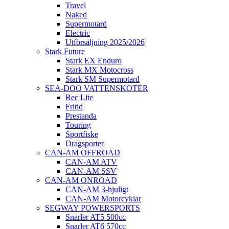
Travel
Naked
Supermotard
Electric
Utförsäljning 2025/2026
Stark Future
Stark EX Enduro
Stark MX Motocross
Stark SM Supermotard
SEA-DOO VATTENSKOTER
Rec Lite
Fritid
Prestanda
Touring
Sportfiske
Dragsporter
CAN-AM OFFROAD
CAN-AM ATV
CAN-AM SSV
CAN-AM ONROAD
CAN-AM 3-hjuligt
CAN-AM Motorcyklar
SEGWAY POWERSPORTS
Snarler AT5 500cc
Snarler AT6 570cc