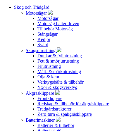
Skog och Trädgård
Motorsågar
Motorsågar
Motorsåg batteridriven
Tillbehör Motorsåg
Stångsågar
Kedjor
Svärd
Skogsutrustning
Dunkar & fyllutrustning
Fett & smörjutrustning
Filutrustning
Mått- & märkutrustning
Olja & kem
Verktygsbälte & tillbehör
Yxor & skogsverktyg
Åkgräsklippare
Frontklippare
Redskap & tillbehör för åkgräsklippare
Trädgårdstraktorer
Zero-turn & spakgräsklippare
Batterimaskiner
Batterier & tillbehör
Batterisekatör