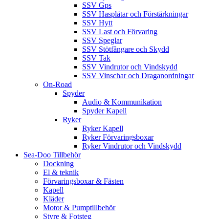
SSV Gps
SSV Hasplåtar och Förstärkningar
SSV Hytt
SSV Last och Förvaring
SSV Speglar
SSV Stötfångare och Skydd
SSV Tak
SSV Vindrutor och Vindskydd
SSV Vinschar och Draganordningar
On-Road
Spyder
Audio & Kommunikation
Spyder Kapell
Ryker
Ryker Kapell
Ryker Förvaringsboxar
Ryker Vindrutor och Vindskydd
Sea-Doo Tillbehör
Dockning
El & teknik
Förvaringsboxar & Fästen
Kapell
Kläder
Motor & Pumptillbehör
Styre & Fotsteg