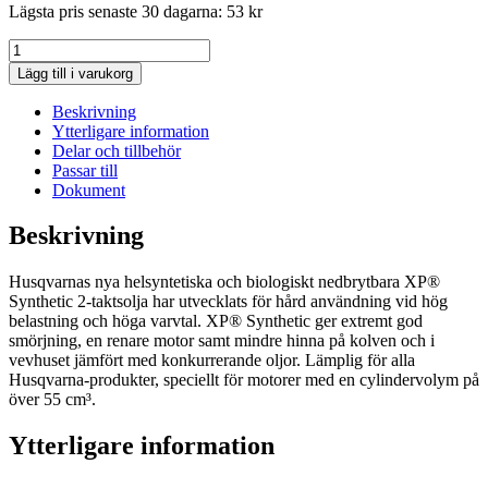
Lägsta pris senaste 30 dagarna:
53
kr
Husqvarna
tvåtaktsolja
Lägg till i varukorg
XP
Bio
Beskrivning
Synth
Ytterligare information
0,1
Delar och tillbehör
l
Passar till
mängd
Dokument
Beskrivning
Husqvarnas nya helsyntetiska och biologiskt nedbrytbara XP®
Synthetic 2-taktsolja har utvecklats för hård användning vid hög
belastning och höga varvtal. XP® Synthetic ger extremt god
smörjning, en renare motor samt mindre hinna på kolven och i
vevhuset jämfört med konkurrerande oljor. Lämplig för alla
Husqvarna-produkter, speciellt för motorer med en cylindervolym på
över 55 cm³.
Ytterligare information