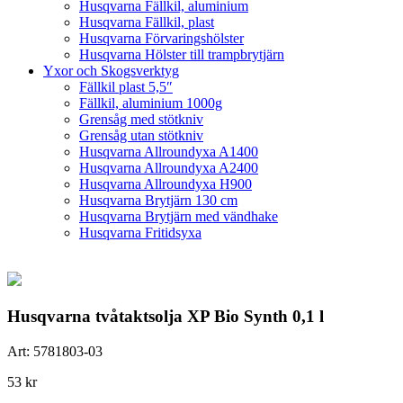
Husqvarna Fällkil, aluminium
Husqvarna Fällkil, plast
Husqvarna Förvaringshölster
Husqvarna Hölster till trampbrytjärn
Yxor och Skogsverktyg
Fällkil plast 5,5″
Fällkil, aluminium 1000g
Grensåg med stötkniv
Grensåg utan stötkniv
Husqvarna Allroundyxa A1400
Husqvarna Allroundyxa A2400
Husqvarna Allroundyxa H900
Husqvarna Brytjärn 130 cm
Husqvarna Brytjärn med vändhake
Husqvarna Fritidsyxa
Husqvarna tvåtaktsolja XP Bio Synth 0,1 l
Art:
5781803-03
53
kr