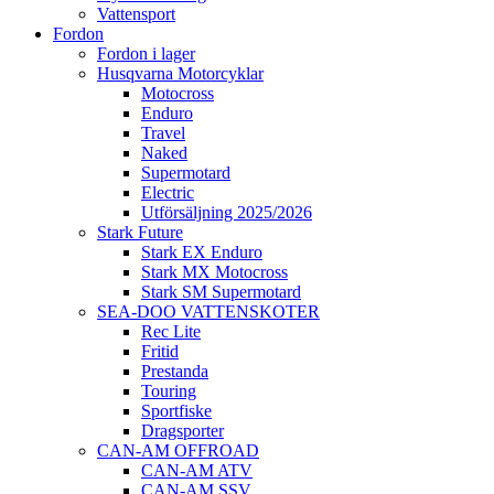
Vattensport
Fordon
Fordon i lager
Husqvarna Motorcyklar
Motocross
Enduro
Travel
Naked
Supermotard
Electric
Utförsäljning 2025/2026
Stark Future
Stark EX Enduro
Stark MX Motocross
Stark SM Supermotard
SEA-DOO VATTENSKOTER
Rec Lite
Fritid
Prestanda
Touring
Sportfiske
Dragsporter
CAN-AM OFFROAD
CAN-AM ATV
CAN-AM SSV