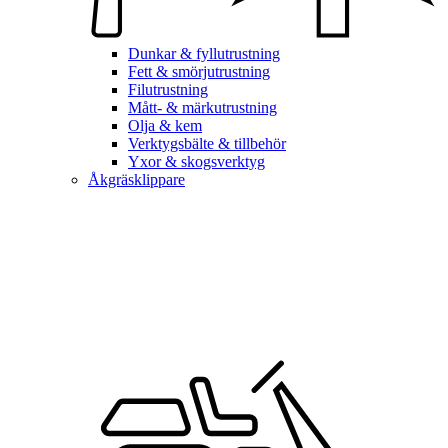
Dunkar & fyllutrustning
Fett & smörjutrustning
Filutrustning
Mått- & märkutrustning
Olja & kem
Verktygsbälte & tillbehör
Yxor & skogsverktyg
Åkgräsklippare