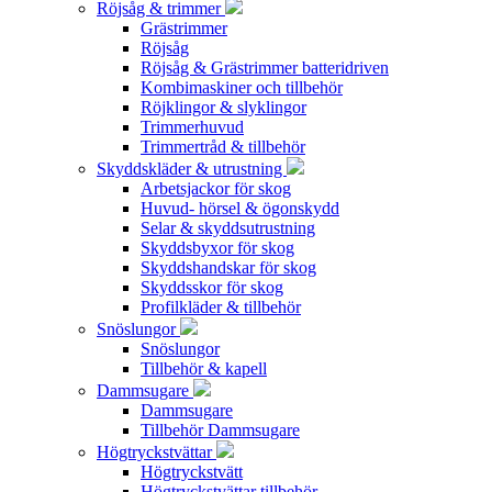
Röjsåg & trimmer
Grästrimmer
Röjsåg
Röjsåg & Grästrimmer batteridriven
Kombimaskiner och tillbehör
Röjklingor & slyklingor
Trimmerhuvud
Trimmertråd & tillbehör
Skyddskläder & utrustning
Arbetsjackor för skog
Huvud- hörsel & ögonskydd
Selar & skyddsutrustning
Skyddsbyxor för skog
Skyddshandskar för skog
Skyddsskor för skog
Profilkläder & tillbehör
Snöslungor
Snöslungor
Tillbehör & kapell
Dammsugare
Dammsugare
Tillbehör Dammsugare
Högtryckstvättar
Högtryckstvätt
Högtryckstvättar tillbehör