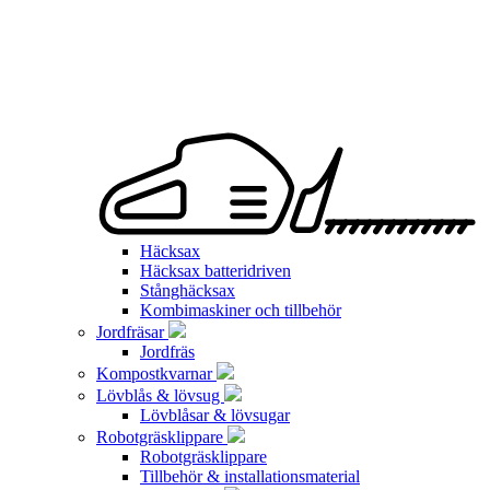
Häcksax
Häcksax batteridriven
Stånghäcksax
Kombimaskiner och tillbehör
Jordfräsar
Jordfräs
Kompostkvarnar
Lövblås & lövsug
Lövblåsar & lövsugar
Robotgräsklippare
Robotgräsklippare
Tillbehör & installationsmaterial