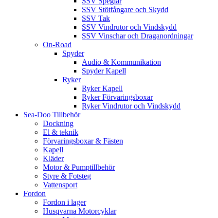
SSV Speglar
SSV Stötfångare och Skydd
SSV Tak
SSV Vindrutor och Vindskydd
SSV Vinschar och Draganordningar
On-Road
Spyder
Audio & Kommunikation
Spyder Kapell
Ryker
Ryker Kapell
Ryker Förvaringsboxar
Ryker Vindrutor och Vindskydd
Sea-Doo Tillbehör
Dockning
El & teknik
Förvaringsboxar & Fästen
Kapell
Kläder
Motor & Pumptillbehör
Styre & Fotsteg
Vattensport
Fordon
Fordon i lager
Husqvarna Motorcyklar