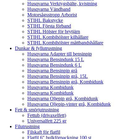
Husqvarna Verktygsbälte, kvistning
Husqvarna Vändband
Motorsågsstropp Arborist
STIHL Bakstycke
STIHL Första förband
STIHL Hölster för brytjärn
STIHL Kombihölster kilhållare
STIHL Kombihölster måttbandshållare
Dunkar & fyllutrustning
Husqvarna Adapter till bensinpip
Husqvarna Bensindunk 15 L
Husqvarna Bensindunk 6 L
Husqvarna Bensinpip grå
Husqvarna Bensinpip grå, 15L
Husqvarna Bensinpip grå, Kombidunk
Husqvarna Kombidunk
Husqvarna Kombidunk
Husqvarna Oljepip grå, Kombidunk
Husqvarna Oljepip-vinter grå, Kombidunk
Fett & smörjutrustning
Fettub (drivaxelfett)
Universalfett 225 gr
Filutrustning
Filskaft för flatfil
Flatfil 6″ bulkförpackning 100 st