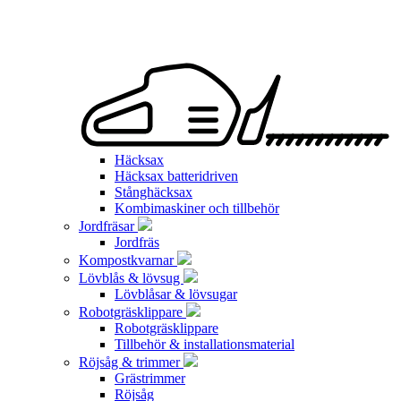
Häcksax
Häcksax batteridriven
Stånghäcksax
Kombimaskiner och tillbehör
Jordfräsar
Jordfräs
Kompostkvarnar
Lövblås & lövsug
Lövblåsar & lövsugar
Robotgräsklippare
Robotgräsklippare
Tillbehör & installationsmaterial
Röjsåg & trimmer
Grästrimmer
Röjsåg