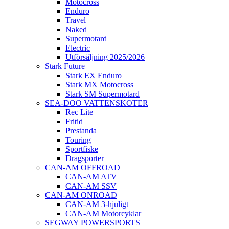
Motocross
Enduro
Travel
Naked
Supermotard
Electric
Utförsäljning 2025/2026
Stark Future
Stark EX Enduro
Stark MX Motocross
Stark SM Supermotard
SEA-DOO VATTENSKOTER
Rec Lite
Fritid
Prestanda
Touring
Sportfiske
Dragsporter
CAN-AM OFFROAD
CAN-AM ATV
CAN-AM SSV
CAN-AM ONROAD
CAN-AM 3-hjuligt
CAN-AM Motorcyklar
SEGWAY POWERSPORTS