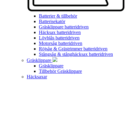
Batterier & tillbehör
Batterisekatör
Gräsklippare batteridriven
Häcksax batteridriven
Lövblås batteridriven
Motorsåg batteridriven
Röjsåg & Grästrimmer batteridriven
Stångsåg & stånghäcksax batteridriven
Gräsklippare
Gräsklippare
Tillbehör Gräsklippare
Häcksaxar