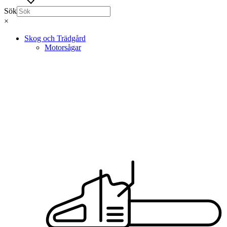
Sök
×
Skog och Trädgård
Motorsågar