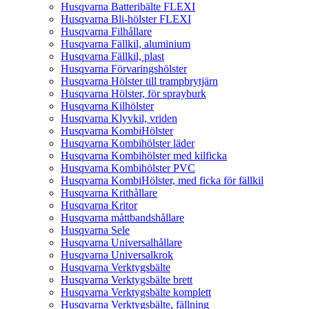
Husqvarna Batteribälte FLEXI
Husqvarna Bli-hölster FLEXI
Husqvarna Filhållare
Husqvarna Fällkil, aluminium
Husqvarna Fällkil, plast
Husqvarna Förvaringshölster
Husqvarna Hölster till trampbrytjärn
Husqvarna Hölster, för sprayburk
Husqvarna Kilhölster
Husqvarna Klyvkil, vriden
Husqvarna KombiHölster
Husqvarna Kombihölster läder
Husqvarna Kombihölster med kilficka
Husqvarna Kombihölster PVC
Husqvarna KombiHölster, med ficka för fällkil
Husqvarna Krithållare
Husqvarna Kritor
Husqvarna måttbandshållare
Husqvarna Sele
Husqvarna Universalhållare
Husqvarna Universalkrok
Husqvarna Verktygsbälte
Husqvarna Verktygsbälte brett
Husqvarna Verktygsbälte komplett
Husqvarna Verktygsbälte, fällning