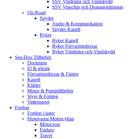
SSV Vindrutor och Vindskydd
SSV Vinschar och Draganordningar
On-Road
Spyder
Audio & Kommunikation
Spyder Kapell
Ryker
Ryker Kapell
Ryker Förvaringsboxar
Ryker Vindrutor och Vindskydd
Sea-Doo Tillbehör
Dockning
El & teknik
Förvaringsboxar & Fästen
Kapell
Kläder
Motor & Pumptillbehör
Styre & Fotsteg
Vattensport
Fordon
Fordon i lager
Husqvarna Motorcyklar
Motocross
Enduro
Travel