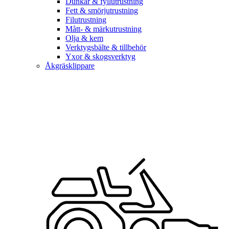
Dunkar & fyllutrustning
Fett & smörjutrustning
Filutrustning
Mått- & märkutrustning
Olja & kem
Verktygsbälte & tillbehör
Yxor & skogsverktyg
Åkgräsklippare