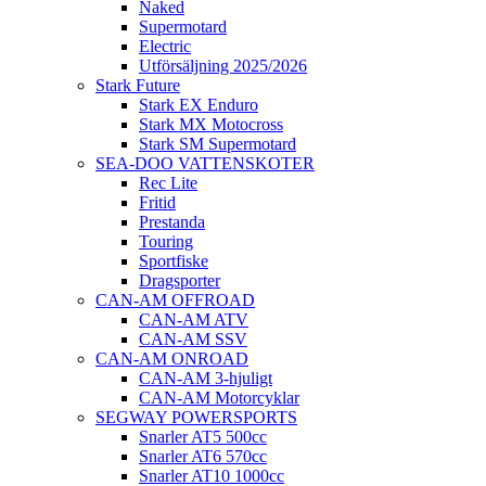
Naked
Supermotard
Electric
Utförsäljning 2025/2026
Stark Future
Stark EX Enduro
Stark MX Motocross
Stark SM Supermotard
SEA-DOO VATTENSKOTER
Rec Lite
Fritid
Prestanda
Touring
Sportfiske
Dragsporter
CAN-AM OFFROAD
CAN-AM ATV
CAN-AM SSV
CAN-AM ONROAD
CAN-AM 3-hjuligt
CAN-AM Motorcyklar
SEGWAY POWERSPORTS
Snarler AT5 500cc
Snarler AT6 570cc
Snarler AT10 1000cc