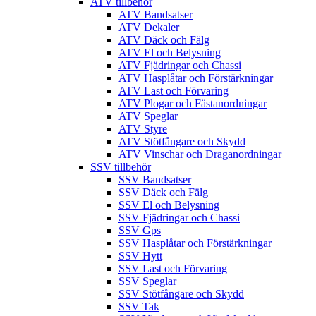
ATV tillbehör
ATV Bandsatser
ATV Dekaler
ATV Däck och Fälg
ATV El och Belysning
ATV Fjädringar och Chassi
ATV Hasplåtar och Förstärkningar
ATV Last och Förvaring
ATV Plogar och Fästanordningar
ATV Speglar
ATV Styre
ATV Stötfångare och Skydd
ATV Vinschar och Draganordningar
SSV tillbehör
SSV Bandsatser
SSV Däck och Fälg
SSV El och Belysning
SSV Fjädringar och Chassi
SSV Gps
SSV Hasplåtar och Förstärkningar
SSV Hytt
SSV Last och Förvaring
SSV Speglar
SSV Stötfångare och Skydd
SSV Tak