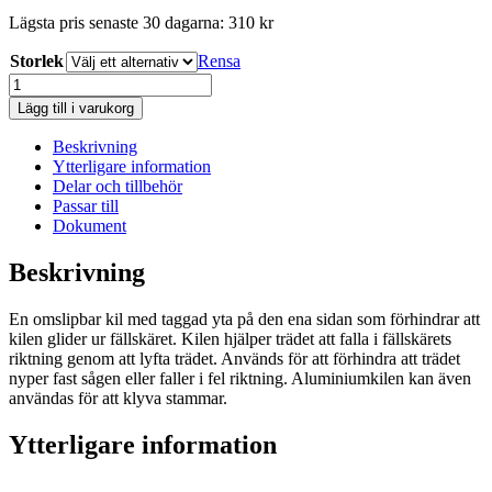
310 kr
Lägsta pris senaste 30 dagarna:
310
kr
till
349 kr
Storlek
Rensa
Husqvarna
Fällkil,
Lägg till i varukorg
aluminium
mängd
Beskrivning
Ytterligare information
Delar och tillbehör
Passar till
Dokument
Beskrivning
En omslipbar kil med taggad yta på den ena sidan som förhindrar att
kilen glider ur fällskäret. Kilen hjälper trädet att falla i fällskärets
riktning genom att lyfta trädet. Används för att förhindra att trädet
nyper fast sågen eller faller i fel riktning. Aluminiumkilen kan även
användas för att klyva stammar.
Ytterligare information