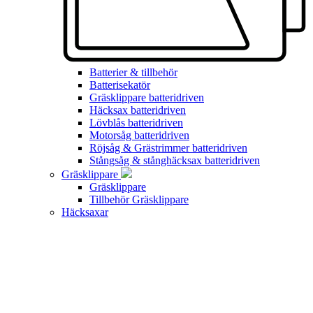
Batterier & tillbehör
Batterisekatör
Gräsklippare batteridriven
Häcksax batteridriven
Lövblås batteridriven
Motorsåg batteridriven
Röjsåg & Grästrimmer batteridriven
Stångsåg & stånghäcksax batteridriven
Gräsklippare
Gräsklippare
Tillbehör Gräsklippare
Häcksaxar