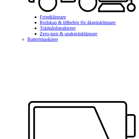
Frontklippare
Redskap & tillbehör för åkgräsklippare
Trädgårdstraktorer
Zero-turn & spakgräsklippare
Batterimaskiner