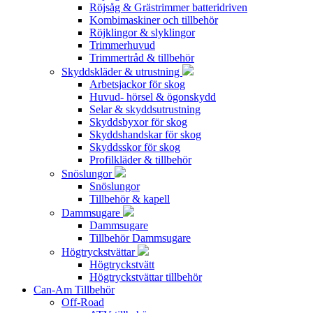
Röjsåg & Grästrimmer batteridriven
Kombimaskiner och tillbehör
Röjklingor & slyklingor
Trimmerhuvud
Trimmertråd & tillbehör
Skyddskläder & utrustning
Arbetsjackor för skog
Huvud- hörsel & ögonskydd
Selar & skyddsutrustning
Skyddsbyxor för skog
Skyddshandskar för skog
Skyddsskor för skog
Profilkläder & tillbehör
Snöslungor
Snöslungor
Tillbehör & kapell
Dammsugare
Dammsugare
Tillbehör Dammsugare
Högtryckstvättar
Högtryckstvätt
Högtryckstvättar tillbehör
Can-Am Tillbehör
Off-Road