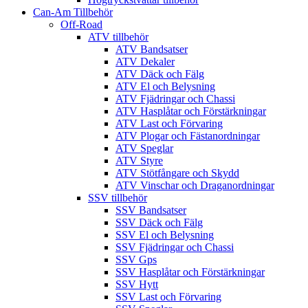
Can-Am Tillbehör
Off-Road
ATV tillbehör
ATV Bandsatser
ATV Dekaler
ATV Däck och Fälg
ATV El och Belysning
ATV Fjädringar och Chassi
ATV Hasplåtar och Förstärkningar
ATV Last och Förvaring
ATV Plogar och Fästanordningar
ATV Speglar
ATV Styre
ATV Stötfångare och Skydd
ATV Vinschar och Draganordningar
SSV tillbehör
SSV Bandsatser
SSV Däck och Fälg
SSV El och Belysning
SSV Fjädringar och Chassi
SSV Gps
SSV Hasplåtar och Förstärkningar
SSV Hytt
SSV Last och Förvaring