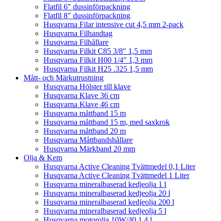
Flatfil 6″ dussinförpackning
Flatfil 8″ dussinförpackning
Husqvarna Filar intensive cut 4,5 mm 2-pack
Husqvarna Filhandtag
Husqvarna Filhållare
Husqvarna Filkit C85 3/8″ 1,5 mm
Husqvarna Filkit H00 1/4″ 1,3 mm
Husqvarna Filkit H25 .325 1,5 mm
Mått- och Märkutrustning
Husqvarna Hölster till klave
Husqvarna Klave 36 cm
Husqvarna Klave 46 cm
Husqvarna måttband 15 m
Husqvarna måttband 15 m, med saxkrok
Husqvarna måttband 20 m
Husqvarna Måttbandshållare
Husqvarna Märkband 20 mm
Olja & Kem
Husqvarna Active Cleaning Tvättmedel 0,1 Liter
Husqvarna Active Cleaning Tvättmedel 1 Liter
Husqvarna mineralbaserad kedjeolja 1 l
Husqvarna mineralbaserad kedjeolja 20 l
Husqvarna mineralbaserad kedjeolja 200 l
Husqvarna mineralbaserad kedjeolja 5 l
Husqvarna motorolja 10W/40 1,4 l