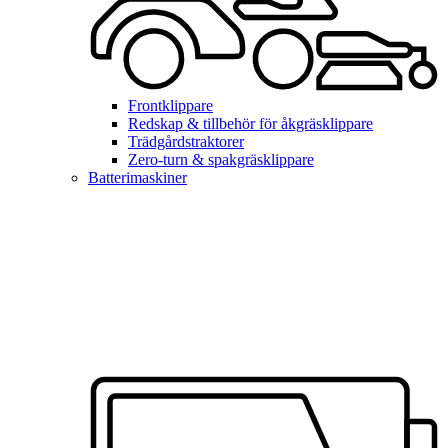
Frontklippare
Redskap & tillbehör för åkgräsklippare
Trädgårdstraktorer
Zero-turn & spakgräsklippare
Batterimaskiner