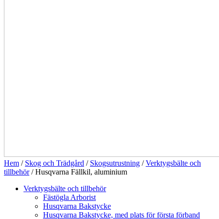
Hem
/
Skog och Trädgård
/
Skogsutrustning
/
Verktygsbälte och
tillbehör
/ Husqvarna Fällkil, aluminium
Verktygsbälte och tillbehör
Fästögla Arborist
Husqvarna Bakstycke
Husqvarna Bakstycke, med plats för första förband