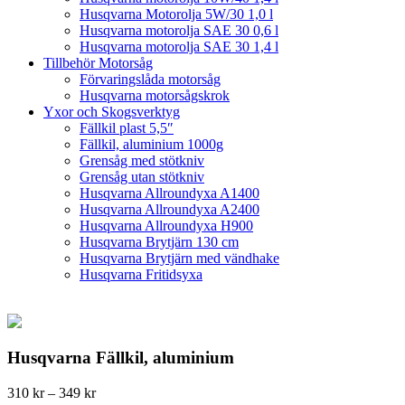
Husqvarna Motorolja 5W/30 1,0 l
Husqvarna motorolja SAE 30 0,6 l
Husqvarna motorolja SAE 30 1,4 l
Tillbehör Motorsåg
Förvaringslåda motorsåg
Husqvarna motorsågskrok
Yxor och Skogsverktyg
Fällkil plast 5,5″
Fällkil, aluminium 1000g
Grensåg med stötkniv
Grensåg utan stötkniv
Husqvarna Allroundyxa A1400
Husqvarna Allroundyxa A2400
Husqvarna Allroundyxa H900
Husqvarna Brytjärn 130 cm
Husqvarna Brytjärn med vändhake
Husqvarna Fritidsyxa
Husqvarna Fällkil, aluminium
Prisintervall:
310
kr
–
349
kr