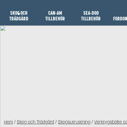
SKOG OCH
CAN-AM
SEA-DOO
TRÄDGÅRD
TILLBEHÖR
TILLBEHÖR
FORDO
Hem
/
Skog och Trädgård
/
Skogsutrustning
/
Verktygsbälte oc