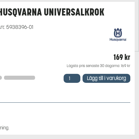
HUSQVARNA UNIVERSALKROK
rt:
5938396-01
169
kr
Lägsta pris senaste 30 dagarna:
169
kr
Husqvarna
Lägg till i varukorg
Universalkrok
mängd
ning.