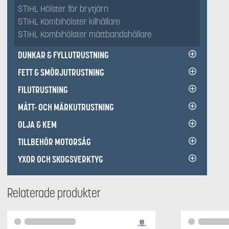
STIHL Hölster för brytjärn
STIHL Kombihölster kilhållare
STIHL Kombihölster måttbandshållare
DUNKAR & FYLLUTRUSTNING
FETT & SMÖRJUTRUSTNING
FILUTRUSTNING
MÅTT- OCH MÄRKUTRUSTNING
OLJA & KEM
TILLBEHÖR MOTORSÅG
YXOR OCH SKOGSVERKTYG
Relaterade produkter