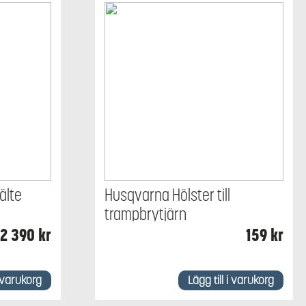
älte
Husqvarna Hölster till
trampbrytjärn
2 390
kr
159
kr
i varukorg
Lägg till i varukorg