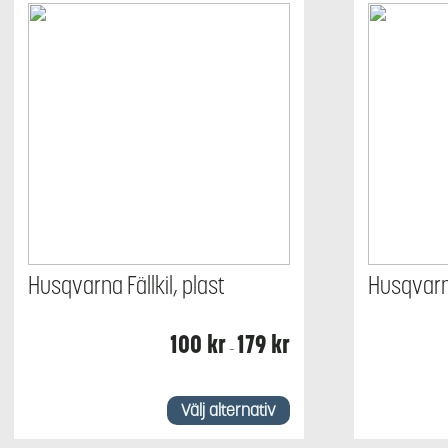
Husqvarna Fällkil, plast
Husqvarn
Prisintervall:
100
kr
179
kr
–
100 kr
till
179 kr
Den
här
Välj alternativ
produkten
har