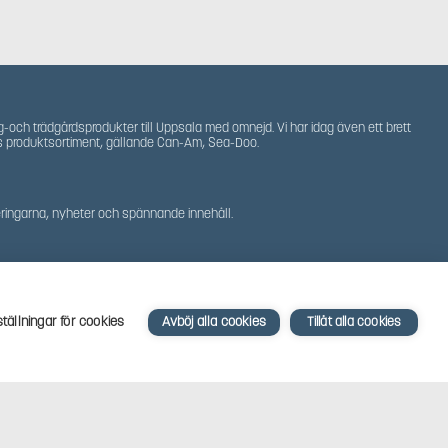
g-och trädgårdsprodukter till Uppsala med omnejd. Vi har idag även ett brett
s produktsortiment, gällande Can-Am, Sea-Doo.
teringarna, nyheter och spännande innehåll.
ställningar för cookies
Avböj alla cookies
Tillåt alla cookies