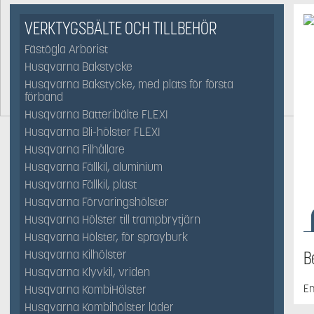
VERKTYGSBÄLTE OCH TILLBEHÖR
Fästögla Arborist
Husqvarna Bakstycke
Husqvarna Bakstycke, med plats för första
förband
Husqvarna Batteribälte FLEXI
Husqvarna Bli-hölster FLEXI
Husqvarna Filhållare
Husqvarna Fällkil, aluminium
Husqvarna Fällkil, plast
Husqvarna Förvaringshölster
Husqvarna Hölster till trampbrytjärn
Husqvarna Hölster, för sprayburk
B
Husqvarna Kilhölster
Husqvarna Klyvkil, vriden
En
Husqvarna KombiHölster
Husqvarna Kombihölster läder