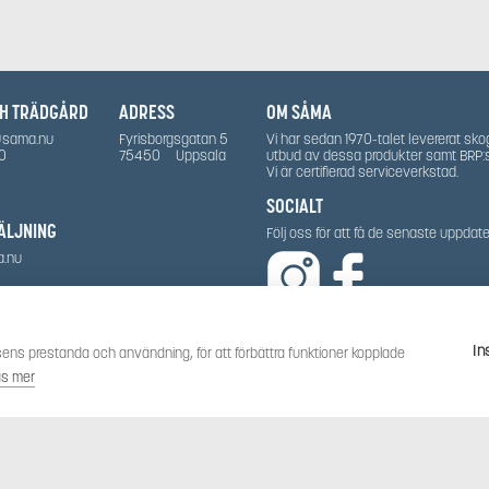
CH TRÄDGÅRD
ADRESS
OM SÅMA
@sama.nu
Fyrisborgsgatan 5
Vi har sedan 1970-talet levererat sko
0
75450
Uppsala
utbud av dessa produkter samt BRP:
Vi är certifierad serviceverkstad.
SOCIALT
ÄLJNING
Följ oss för att få de senaste uppda
a.nu
In
ens prestanda och användning, för att förbättra funktioner kopplade
äs mer