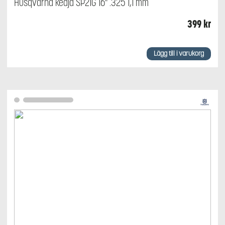
Husqvarna kedja SP21G 16" .325 1,1 mm
399
kr
Lägg till i varukorg