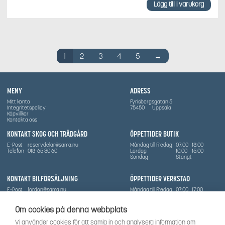
Lägg till i varukorg
1
2
3
4
5
→
MENY
ADRESS
Mitt konto
Fyrisborgsgatan 5
Integritetspolicy
75450
Uppsala
Köpvillkor
Kontakta oss
KONTAKT SKOG OCH TRÄDGÅRD
ÖPPETTIDER BUTIK
E-Post
reservdelar@sama.nu
Måndag till Fredag
07:00
18:00
Telefon
018-65 30 60
Lördag
10:00
15:00
Söndag
Stängt
KONTAKT BILFÖRSÄLJNING
ÖPPETTIDER VERKSTAD
E-Post
fordon@sama.nu
Måndag till Fredag
07:00
17:00
Telefon
0702836416
Lördag
Stängt
Söndag
Stängt
Om cookies på denna webbplats
OM SÅMA
Vi använder cookies för att samla in och analysera information om