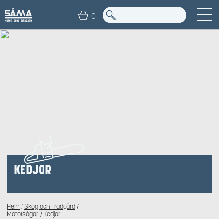
0
KEDJOR
Hem
/
Skog och Trädgård
/
Motorsågar
/ Kedjor