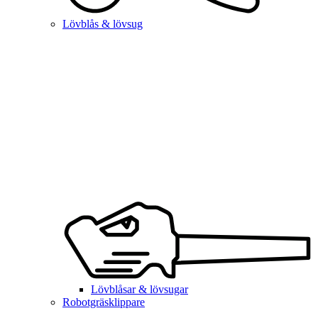
Lövblås & lövsug
Lövblåsar & lövsugar
Robotgräsklippare