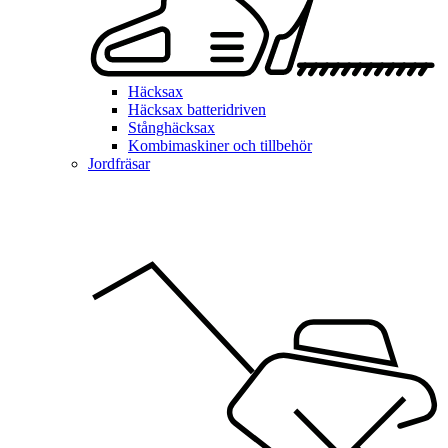
Häcksax
Häcksax batteridriven
Stånghäcksax
Kombimaskiner och tillbehör
Jordfräsar