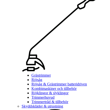
Grästrimmer
Röjsåg
Röjsåg & Grästrimmer batteridriven
Kombimaskiner och tillbehör
Röjklingor & slyklingor
Trimmerhuvud
Trimmertråd & tillbehör
Skyddskläder & utrustning