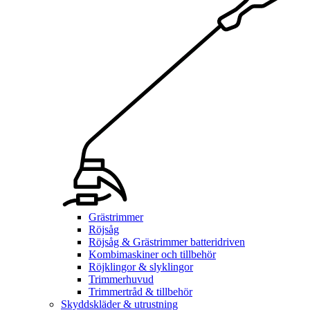
Grästrimmer
Röjsåg
Röjsåg & Grästrimmer batteridriven
Kombimaskiner och tillbehör
Röjklingor & slyklingor
Trimmerhuvud
Trimmertråd & tillbehör
Skyddskläder & utrustning