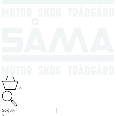
0
Sök
×