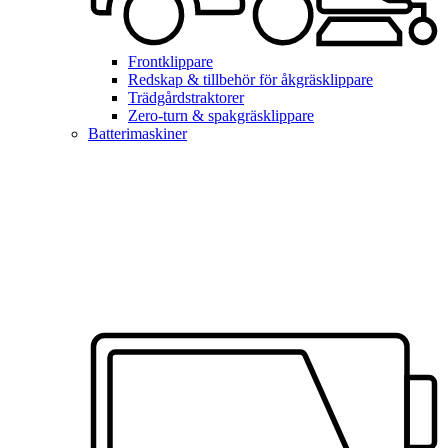
Frontklippare
Redskap & tillbehör för åkgräsklippare
Trädgårdstraktorer
Zero-turn & spakgräsklippare
Batterimaskiner