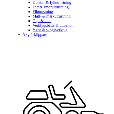
Dunkar & fyllutrustning
Fett & smörjutrustning
Filutrustning
Mått- & märkutrustning
Olja & kem
Verktygsbälte & tillbehör
Yxor & skogsverktyg
Åkgräsklippare