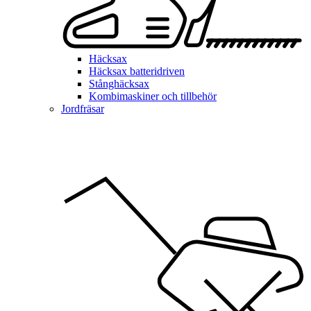
Häcksax
Häcksax batteridriven
Stånghäcksax
Kombimaskiner och tillbehör
Jordfräsar