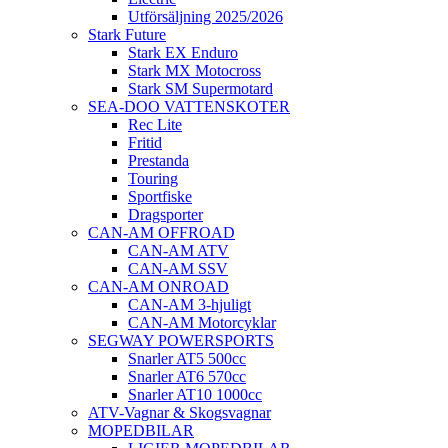
Utförsäljning 2025/2026
Stark Future
Stark EX Enduro
Stark MX Motocross
Stark SM Supermotard
SEA-DOO VATTENSKOTER
Rec Lite
Fritid
Prestanda
Touring
Sportfiske
Dragsporter
CAN-AM OFFROAD
CAN-AM ATV
CAN-AM SSV
CAN-AM ONROAD
CAN-AM 3-hjuligt
CAN-AM Motorcyklar
SEGWAY POWERSPORTS
Snarler AT5 500cc
Snarler AT6 570cc
Snarler AT10 1000cc
ATV-Vagnar & Skogsvagnar
MOPEDBILAR