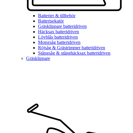
Batterier & tillbehör
Batterisekatör
Gräsklippare batteridriven
Häcksax batteridriven
Lövblås batteridriven
Motorsåg batteridriven
Röjsåg & Grästrimmer batteridriven
Stångsåg & stånghäcksax batteridriven
Gräsklippare