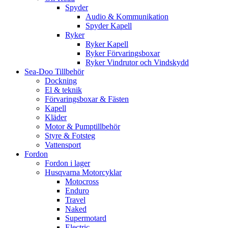
Spyder
Audio & Kommunikation
Spyder Kapell
Ryker
Ryker Kapell
Ryker Förvaringsboxar
Ryker Vindrutor och Vindskydd
Sea-Doo Tillbehör
Dockning
El & teknik
Förvaringsboxar & Fästen
Kapell
Kläder
Motor & Pumptillbehör
Styre & Fotsteg
Vattensport
Fordon
Fordon i lager
Husqvarna Motorcyklar
Motocross
Enduro
Travel
Naked
Supermotard
Electric