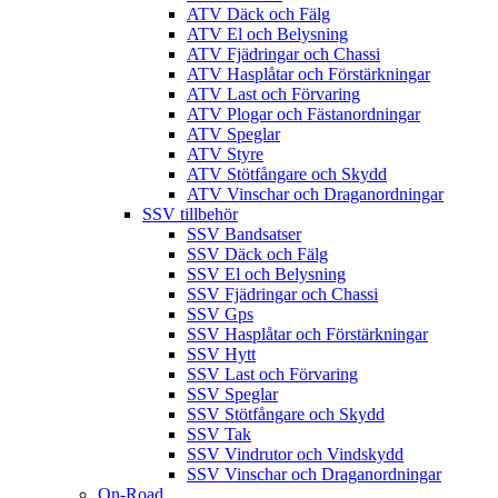
ATV Däck och Fälg
ATV El och Belysning
ATV Fjädringar och Chassi
ATV Hasplåtar och Förstärkningar
ATV Last och Förvaring
ATV Plogar och Fästanordningar
ATV Speglar
ATV Styre
ATV Stötfångare och Skydd
ATV Vinschar och Draganordningar
SSV tillbehör
SSV Bandsatser
SSV Däck och Fälg
SSV El och Belysning
SSV Fjädringar och Chassi
SSV Gps
SSV Hasplåtar och Förstärkningar
SSV Hytt
SSV Last och Förvaring
SSV Speglar
SSV Stötfångare och Skydd
SSV Tak
SSV Vindrutor och Vindskydd
SSV Vinschar och Draganordningar
On-Road