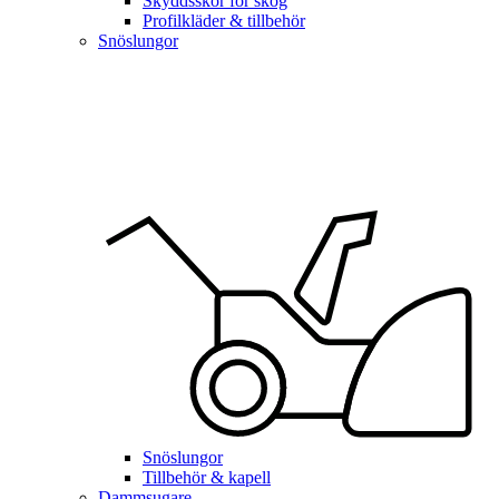
Skyddsskor för skog
Profilkläder & tillbehör
Snöslungor
Snöslungor
Tillbehör & kapell
Dammsugare