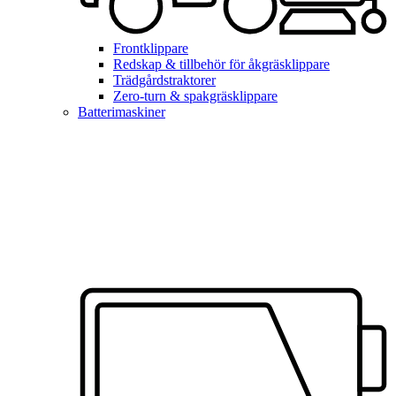
Frontklippare
Redskap & tillbehör för åkgräsklippare
Trädgårdstraktorer
Zero-turn & spakgräsklippare
Batterimaskiner