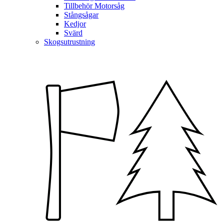
Tillbehör Motorsåg
Stångsågar
Kedjor
Svärd
Skogsutrustning