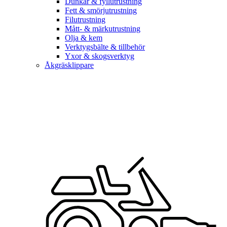
Dunkar & fyllutrustning
Fett & smörjutrustning
Filutrustning
Mått- & märkutrustning
Olja & kem
Verktygsbälte & tillbehör
Yxor & skogsverktyg
Åkgräsklippare