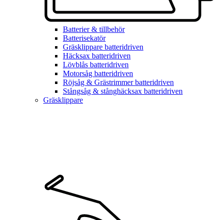
Batterier & tillbehör
Batterisekatör
Gräsklippare batteridriven
Häcksax batteridriven
Lövblås batteridriven
Motorsåg batteridriven
Röjsåg & Grästrimmer batteridriven
Stångsåg & stånghäcksax batteridriven
Gräsklippare