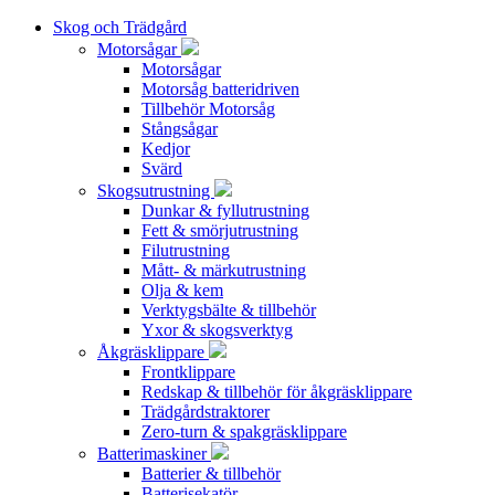
Skog och Trädgård
Motorsågar
Motorsågar
Motorsåg batteridriven
Tillbehör Motorsåg
Stångsågar
Kedjor
Svärd
Skogsutrustning
Dunkar & fyllutrustning
Fett & smörjutrustning
Filutrustning
Mått- & märkutrustning
Olja & kem
Verktygsbälte & tillbehör
Yxor & skogsverktyg
Åkgräsklippare
Frontklippare
Redskap & tillbehör för åkgräsklippare
Trädgårdstraktorer
Zero-turn & spakgräsklippare
Batterimaskiner
Batterier & tillbehör
Batterisekatör