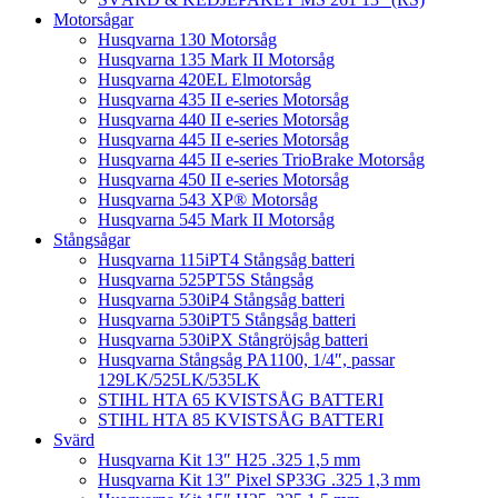
Motorsågar
Husqvarna 130 Motorsåg
Husqvarna 135 Mark II Motorsåg
Husqvarna 420EL Elmotorsåg
Husqvarna 435 II e-series Motorsåg
Husqvarna 440 II e-series Motorsåg
Husqvarna 445 II e-series Motorsåg
Husqvarna 445 II e-series TrioBrake Motorsåg
Husqvarna 450 II e-series Motorsåg
Husqvarna 543 XP® Motorsåg
Husqvarna 545 Mark II Motorsåg
Stångsågar
Husqvarna 115iPT4 Stångsåg batteri
Husqvarna 525PT5S Stångsåg
Husqvarna 530iP4 Stångsåg batteri
Husqvarna 530iPT5 Stångsåg batteri
Husqvarna 530iPX Stångröjsåg batteri
Husqvarna Stångsåg PA1100, 1/4″, passar
129LK/525LK/535LK
STIHL HTA 65 KVISTSÅG BATTERI
STIHL HTA 85 KVISTSÅG BATTERI
Svärd
Husqvarna Kit 13″ H25 .325 1,5 mm
Husqvarna Kit 13″ Pixel SP33G .325 1,3 mm