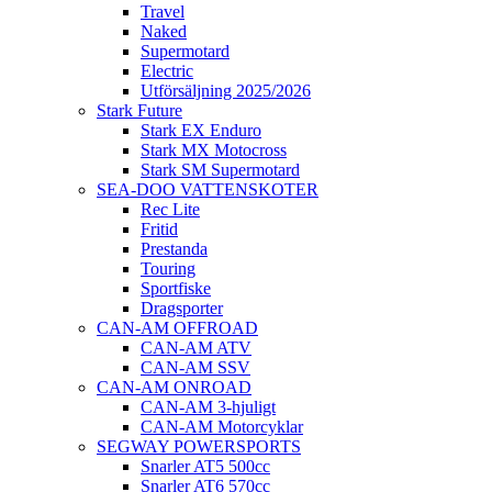
Travel
Naked
Supermotard
Electric
Utförsäljning 2025/2026
Stark Future
Stark EX Enduro
Stark MX Motocross
Stark SM Supermotard
SEA-DOO VATTENSKOTER
Rec Lite
Fritid
Prestanda
Touring
Sportfiske
Dragsporter
CAN-AM OFFROAD
CAN-AM ATV
CAN-AM SSV
CAN-AM ONROAD
CAN-AM 3-hjuligt
CAN-AM Motorcyklar
SEGWAY POWERSPORTS
Snarler AT5 500cc
Snarler AT6 570cc