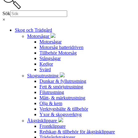
Sök
×
Skog och Trädgård
Motorsågar
Motorsågar
Motorsåg batteridriven
Tillbehör Motorsåg
Stångsågar
Kedjor
Svärd
Skogsutrustning
Dunkar & fyllutrustning
Fett & smörjutrustning
Filutrustning
Mått- & märkutrustning
Olja & kem
Verktygsbälte & tillbehör
Yxor & skogsverktyg
Åkgräsklippare
Frontklippare
Redskap & tillbehör för åkgräsklippare
Trädgårdstraktorer