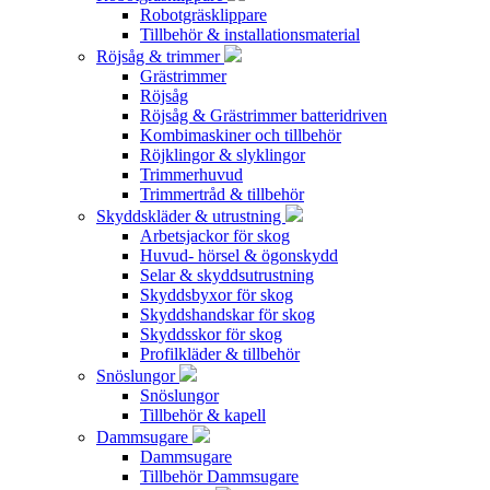
Robotgräsklippare
Tillbehör & installationsmaterial
Röjsåg & trimmer
Grästrimmer
Röjsåg
Röjsåg & Grästrimmer batteridriven
Kombimaskiner och tillbehör
Röjklingor & slyklingor
Trimmerhuvud
Trimmertråd & tillbehör
Skyddskläder & utrustning
Arbetsjackor för skog
Huvud- hörsel & ögonskydd
Selar & skyddsutrustning
Skyddsbyxor för skog
Skyddshandskar för skog
Skyddsskor för skog
Profilkläder & tillbehör
Snöslungor
Snöslungor
Tillbehör & kapell
Dammsugare
Dammsugare
Tillbehör Dammsugare