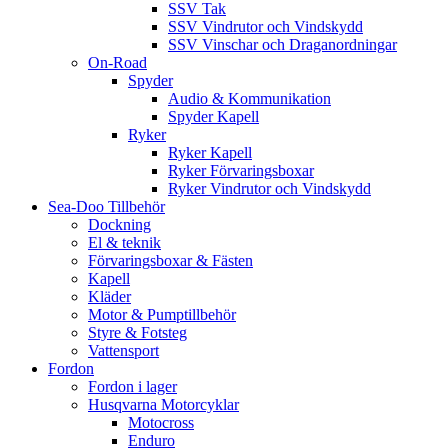
SSV Tak
SSV Vindrutor och Vindskydd
SSV Vinschar och Draganordningar
On-Road
Spyder
Audio & Kommunikation
Spyder Kapell
Ryker
Ryker Kapell
Ryker Förvaringsboxar
Ryker Vindrutor och Vindskydd
Sea-Doo Tillbehör
Dockning
El & teknik
Förvaringsboxar & Fästen
Kapell
Kläder
Motor & Pumptillbehör
Styre & Fotsteg
Vattensport
Fordon
Fordon i lager
Husqvarna Motorcyklar
Motocross
Enduro