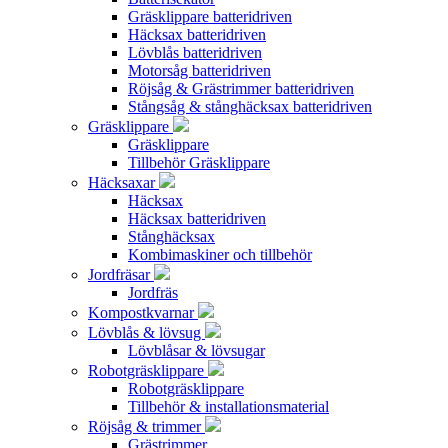
Gräsklippare batteridriven
Häcksax batteridriven
Lövblås batteridriven
Motorsåg batteridriven
Röjsåg & Grästrimmer batteridriven
Stångsåg & stånghäcksax batteridriven
Gräsklippare
Gräsklippare
Tillbehör Gräsklippare
Häcksaxar
Häcksax
Häcksax batteridriven
Stånghäcksax
Kombimaskiner och tillbehör
Jordfräsar
Jordfräs
Kompostkvarnar
Lövblås & lövsug
Lövblåsar & lövsugar
Robotgräsklippare
Robotgräsklippare
Tillbehör & installationsmaterial
Röjsåg & trimmer
Grästrimmer