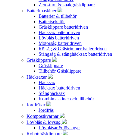
Zero-turn & spakgräsklippare
Batterimaskiner
Batterier & tillbehör
Batterisekatör
Gräsklippare batteridriven
Häcksax batteridriven
Lövblås batteridriven
Motorsåg batteridriven
Röjsåg & Grästrimmer batteridriven
Stångsåg & stånghäcksax batteridriven
Gräsklippare
Gräsklippare
Tillbehör Gräsklippare
Häcksaxar
Häcksax
Häcksax batteridriven
Stånghäcksax
Kombimaskiner och tillbehör
Jordfräsar
Jordfräs
Kompostkvarnar
Lövblås & lövsug
Lövblåsar & lövsugar
Robotgräsklippare