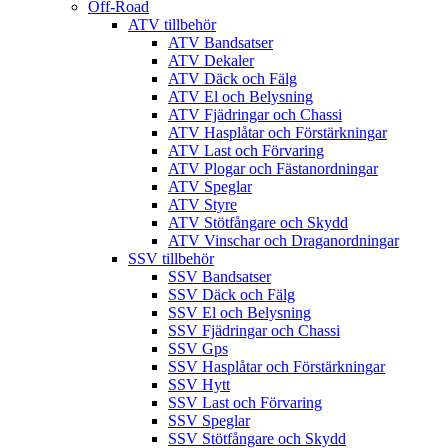
Off-Road
ATV tillbehör
ATV Bandsatser
ATV Dekaler
ATV Däck och Fälg
ATV El och Belysning
ATV Fjädringar och Chassi
ATV Hasplåtar och Förstärkningar
ATV Last och Förvaring
ATV Plogar och Fästanordningar
ATV Speglar
ATV Styre
ATV Stötfångare och Skydd
ATV Vinschar och Draganordningar
SSV tillbehör
SSV Bandsatser
SSV Däck och Fälg
SSV El och Belysning
SSV Fjädringar och Chassi
SSV Gps
SSV Hasplåtar och Förstärkningar
SSV Hytt
SSV Last och Förvaring
SSV Speglar
SSV Stötfångare och Skydd