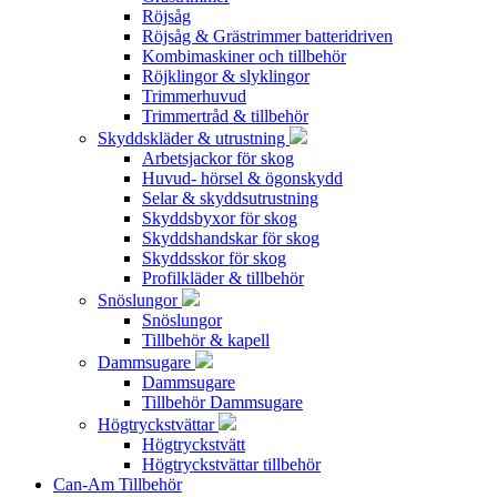
Röjsåg
Röjsåg & Grästrimmer batteridriven
Kombimaskiner och tillbehör
Röjklingor & slyklingor
Trimmerhuvud
Trimmertråd & tillbehör
Skyddskläder & utrustning
Arbetsjackor för skog
Huvud- hörsel & ögonskydd
Selar & skyddsutrustning
Skyddsbyxor för skog
Skyddshandskar för skog
Skyddsskor för skog
Profilkläder & tillbehör
Snöslungor
Snöslungor
Tillbehör & kapell
Dammsugare
Dammsugare
Tillbehör Dammsugare
Högtryckstvättar
Högtryckstvätt
Högtryckstvättar tillbehör
Can-Am Tillbehör