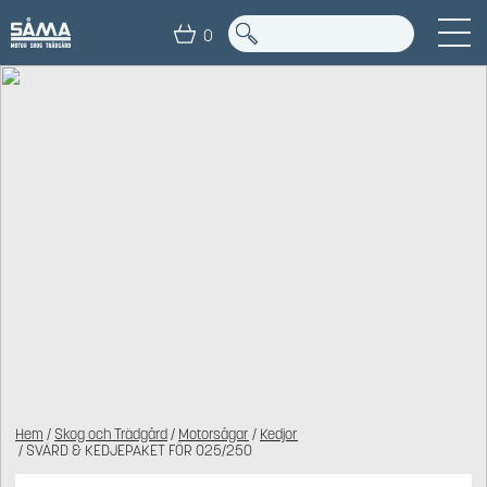
0
Hem
/
Skog och Trädgård
/
Motorsågar
/
Kedjor
/ SVÄRD & KEDJEPAKET FÖR 025/250