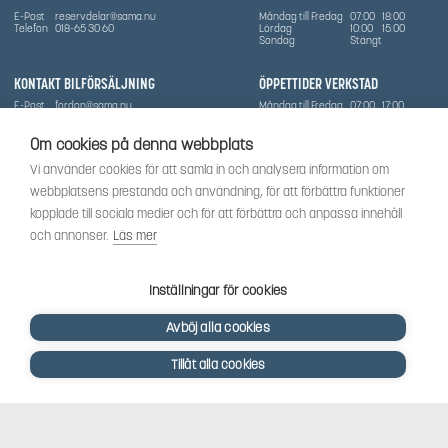
E-Post
reservdelar@sama.nu
Måndag till Fredag
07:00
18:00
Telefon
018-65 30 60
Lördag
10:00
15:00
Söndag
Stängt
KONTAKT BILFÖRSÄLJNING
ÖPPETTIDER VERKSTAD
E-Post
fordon@sama.nu
Måndag till Fredag
07:00
17:00
Telefon
0702836416
Lördag
Stängt
Söndag
Stängt
Om cookies på denna webbplats
OM SÅMA
Vi använder cookies för att samla in och analysera information om
Vi har sedan 1970-talet levererat skog-och trädgårdsprodukter till Uppsala med omnejd. Vi
webbplatsens prestanda och användning, för att förbättra funktioner
har idag även ett brett utbud av dessa produkter samt BRP:s produktsortiment, gällande
Can-Am, Sea-Doo.
kopplade till sociala medier och för att förbättra och anpassa innehåll
Vi är certifierad serviceverkstad.
och annonser.
Läs mer
SOCIALT
Följ oss för att få de senaste uppdateringarna, nyheter och spännande innehåll.
Inställningar för cookies
Avböj alla cookies
Tillåt alla cookies