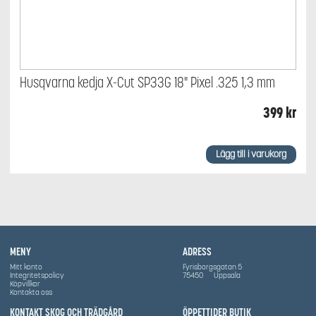
Husqvarna kedja X-Cut SP33G 18" Pixel .325 1,3 mm
399
kr
Lägg till i varukorg
MENY
ADRESS
Mitt konto
Fyrisborgsgatan 5
Integritetspolicy
75450
Uppsala
Köpvillkor
Kontakta oss
KONTAKT SKOG OCH TRÄDGÅRD
ÖPPETTIDER BUTIK