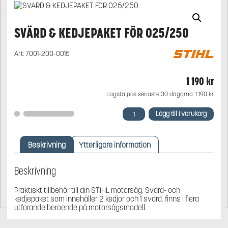
SVÄRD & KEDJEPAKET FÖR 025/250
Art:
7001-200-0015
1 190
kr
Lägsta pris senaste 30 dagarna:
1 190
kr
SVÄRD
Lägg till i varukorg
&
KEDJEPAKET
FÖR
Beskrivning
Ytterligare information
025/250
mängd
Beskrivning
Praktiskt tillbehör till din STIHL motorsåg. Svärd- och
kedjepaket som innehåller 2 kedjor och 1 svärd. finns i flera
utförande beroende på motorsågsmodell.