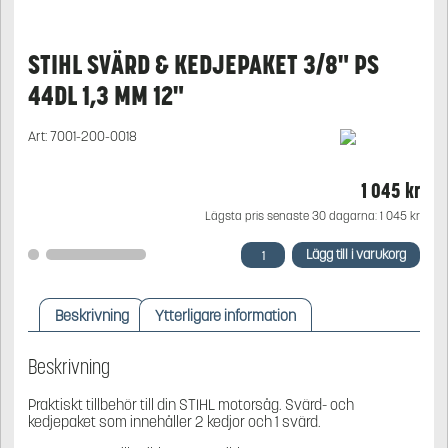
STIHL SVÄRD & KEDJEPAKET 3/8" PS
44DL 1,3 MM 12"
Art:
7001-200-0018
1 045
kr
Lägsta pris senaste 30 dagarna:
1 045
kr
STIHL
Lägg till i varukorg
Svärd
&
Kedjepaket
Beskrivning
Ytterligare information
3/8"
PS
44DL
Beskrivning
1,3
mm
Praktiskt tillbehör till din STIHL motorsåg. Svärd- och
12"
kedjepaket som innehåller 2 kedjor och 1 svärd.
mängd