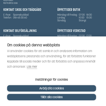
Kontakta oss
KONTAKT SKOG OCH TRÄDGÅRD
ÖPPETTIDER BUTIK
E-Post
Spamskyddad
Måndag till Fredag
07:00
18:00
Telefon
018-65 30 60
Lördag
10:00
15:00
Söndag
Stängt
KONTAKT BILFÖRSÄLJNING
ÖPPETTIDER VERKSTAD
E-Post
Spamskyddad
Måndag till Fredag
07:00
17:00
Telefon
0702836416
Lördag
Stängt
Söndag
Stängt
Om cookies på denna webbplats
OM SÅMA
Vi använder cookies för att samla in och analysera information om
Vi har sedan 1970-talet levererat skog-och trädgårdsprodukter till Uppsala med omnejd. Vi
webbplatsens prestanda och användning, för att förbättra funktioner
har idag även ett brett utbud av dessa produkter samt BRP:s produktsortiment, gällande
Can-Am, Sea-Doo.
kopplade till sociala medier och för att förbättra och anpassa innehåll
Vi är certifierad serviceverkstad.
och annonser.
Läs mer
SOCIALT
Följ oss för att få de senaste uppdateringarna, nyheter och spännande innehåll.
Inställningar för cookies
Avböj alla cookies
Tillåt alla cookies