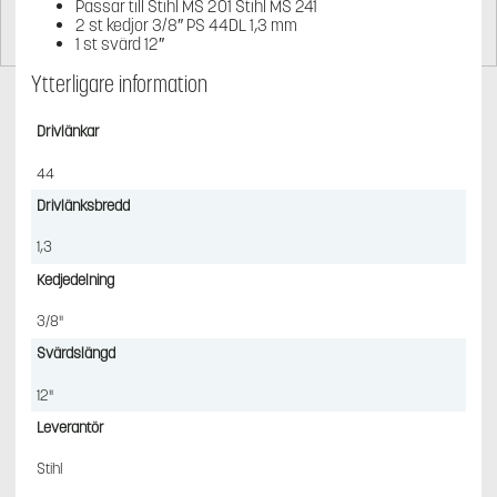
Passar till Stihl MS 201 Stihl MS 241
2 st kedjor 3/8″ PS 44DL 1,3 mm
1 st svärd 12″
Ytterligare information
Drivlänkar
44
Drivlänksbredd
1,3
Kedjedelning
3/8"
Svärdslängd
12"
Leverantör
Stihl