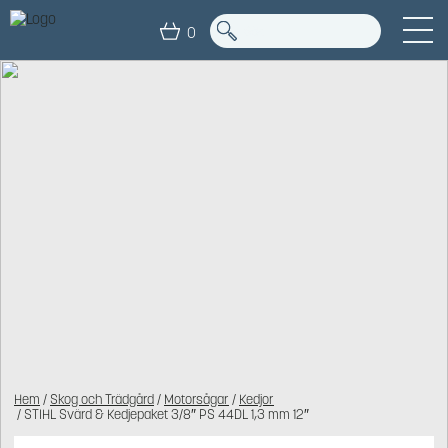
0
Hem
/
Skog och Trädgård
/
Motorsågar
/
Kedjor
/ STIHL Svärd & Kedjepaket 3/8″ PS 44DL 1,3 mm 12″