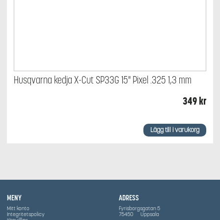
Husqvarna kedja X-Cut SP33G 15" Pixel .325 1,3 mm
349
kr
Lägg till i varukorg
MENY
ADRESS
Mitt konto
Fyrisborgsgatan 5
Integritetspolicy
75450
Uppsala
Köpvillkor