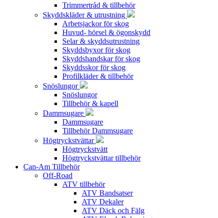
Trimmertråd & tillbehör
Skyddskläder & utrustning
Arbetsjackor för skog
Huvud- hörsel & ögonskydd
Selar & skyddsutrustning
Skyddsbyxor för skog
Skyddshandskar för skog
Skyddsskor för skog
Profilkläder & tillbehör
Snöslungor
Snöslungor
Tillbehör & kapell
Dammsugare
Dammsugare
Tillbehör Dammsugare
Högtryckstvättar
Högtryckstvätt
Högtryckstvättar tillbehör
Can-Am Tillbehör
Off-Road
ATV tillbehör
ATV Bandsatser
ATV Dekaler
ATV Däck och Fälg