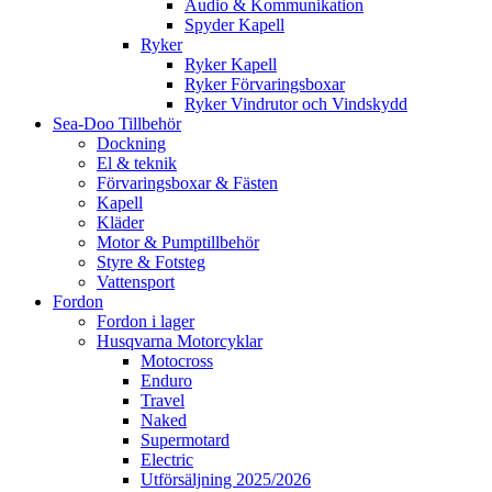
Audio & Kommunikation
Spyder Kapell
Ryker
Ryker Kapell
Ryker Förvaringsboxar
Ryker Vindrutor och Vindskydd
Sea-Doo Tillbehör
Dockning
El & teknik
Förvaringsboxar & Fästen
Kapell
Kläder
Motor & Pumptillbehör
Styre & Fotsteg
Vattensport
Fordon
Fordon i lager
Husqvarna Motorcyklar
Motocross
Enduro
Travel
Naked
Supermotard
Electric
Utförsäljning 2025/2026