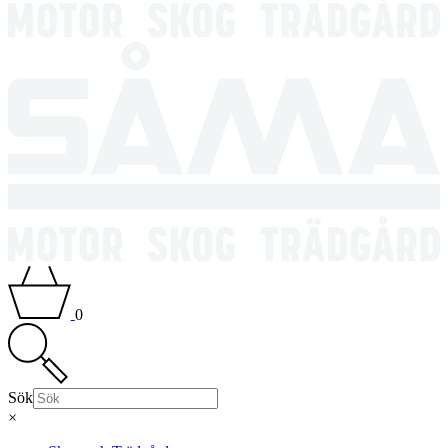
0
Sök
×