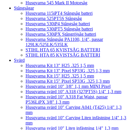
Husqvarna 545 Mark II Motorsåg
Stångsågar
Husqvarna 115iPT4 Stångsåg batteri
Husqvarna 525PT5S Stångsåg
Husqvarna 530iP4 Stångsåg batteri
Husqvarna 530iPT5 Stångsåg batteri
Husqvarna 530iPX Stångröjsåg batteri
Husqvarna Stångsåg PA1100, 1/4″, passar
129LK/525LK/535LK
STIHL HTA 65 KVISTSÅG BATTERI
STIHL HTA 85 KVISTSÅG BATTERI
Svärd
Husqvarna Kit 13″ H25 .325 1,5 mm
Husqvarna Kit 13″ Pixel SP33G .325 1,3 mm
Husqvarna Kit 15″ H25 .325 1,5 mm
Husqvarna Kit 15″ Pixel SP33G .325 1,3 mm
Husqvarna svärd 10″ 3/8″ 1,1 mm MINI Pixel
Husqvarna svärd 10″ A318 (327PT5S) 1/4″ 1,3 mm
Husqvarna svärd 10″ A318 Fat Waist, passar
P536LiPX 3/8″ 1,3 mm
Husqvarna svärd 10″ Carving A041 (T425) 1/4″ 1,3
mm
Husqvarna svärd 10″ Carving Liten infästning 1/4″ 1,3
mm
Husqvarna svärd 10″ Liten infästning 1/4″ 1,3 mm