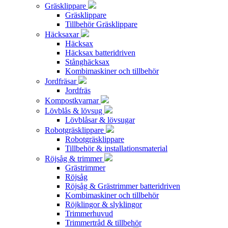
Gräsklippare
Gräsklippare
Tillbehör Gräsklippare
Häcksaxar
Häcksax
Häcksax batteridriven
Stånghäcksax
Kombimaskiner och tillbehör
Jordfräsar
Jordfräs
Kompostkvarnar
Lövblås & lövsug
Lövblåsar & lövsugar
Robotgräsklippare
Robotgräsklippare
Tillbehör & installationsmaterial
Röjsåg & trimmer
Grästrimmer
Röjsåg
Röjsåg & Grästrimmer batteridriven
Kombimaskiner och tillbehör
Röjklingor & slyklingor
Trimmerhuvud
Trimmertråd & tillbehör