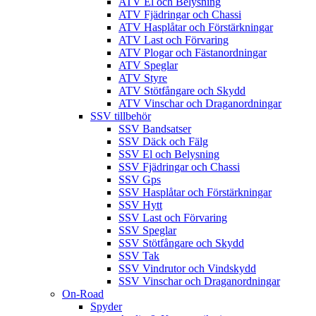
ATV El och Belysning
ATV Fjädringar och Chassi
ATV Hasplåtar och Förstärkningar
ATV Last och Förvaring
ATV Plogar och Fästanordningar
ATV Speglar
ATV Styre
ATV Stötfångare och Skydd
ATV Vinschar och Draganordningar
SSV tillbehör
SSV Bandsatser
SSV Däck och Fälg
SSV El och Belysning
SSV Fjädringar och Chassi
SSV Gps
SSV Hasplåtar och Förstärkningar
SSV Hytt
SSV Last och Förvaring
SSV Speglar
SSV Stötfångare och Skydd
SSV Tak
SSV Vindrutor och Vindskydd
SSV Vinschar och Draganordningar
On-Road
Spyder