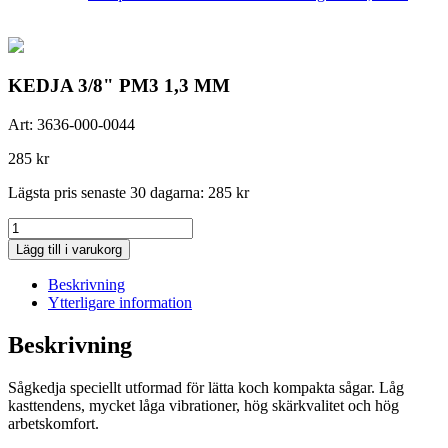
KEDJA 3/8" PM3 1,3 MM
Art:
3636-000-0044
285
kr
Lägsta pris senaste 30 dagarna:
285
kr
KEDJA
3/8"
Lägg till i varukorg
PM3
1,3
Beskrivning
MM
Ytterligare information
mängd
Beskrivning
Sågkedja speciellt utformad för lätta koch kompakta sågar. Låg
kasttendens, mycket låga vibrationer, hög skärkvalitet och hög
arbetskomfort.