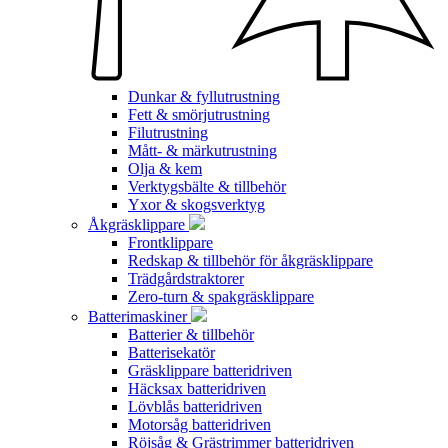
Dunkar & fyllutrustning
Fett & smörjutrustning
Filutrustning
Mått- & märkutrustning
Olja & kem
Verktygsbälte & tillbehör
Yxor & skogsverktyg
Åkgräsklippare
Frontklippare
Redskap & tillbehör för åkgräsklippare
Trädgårdstraktorer
Zero-turn & spakgräsklippare
Batterimaskiner
Batterier & tillbehör
Batterisekatör
Gräsklippare batteridriven
Häcksax batteridriven
Lövblås batteridriven
Motorsåg batteridriven
Röjsåg & Grästrimmer batteridriven