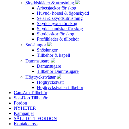
Skyddskläder & utrustning
Arbetsjackor för skog
Huvud- hörsel & ögonskydd
Selar & skyddsutrustning
Skyddsbyxor för skog
Skyddshandskar för skog
Skyddsskor för skog
Profilkläder & tillbehör
Snöslungor
Snöslungor
Tillbehör & kapell
Dammsugare
Dammsugare
Tillbehör Dammsugare
Högtryckstvättar
Högtryckstvätt
Högtryckstvättar tillbehör
Can-Am Tillbehör
Sea-Doo Tillbehör
Fordon
NYHETER
Kampanjer
SÄLJ DITT FORDON
Kontakta oss