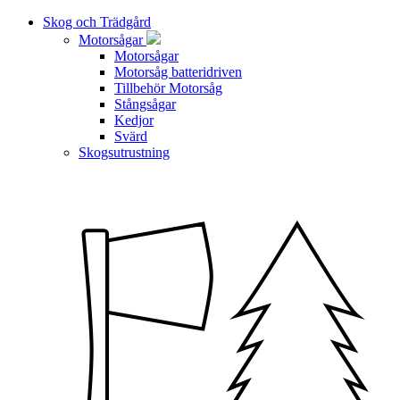
Skog och Trädgård
Motorsågar
Motorsågar
Motorsåg batteridriven
Tillbehör Motorsåg
Stångsågar
Kedjor
Svärd
Skogsutrustning