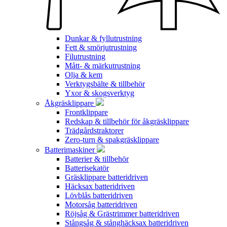
Dunkar & fyllutrustning
Fett & smörjutrustning
Filutrustning
Mått- & märkutrustning
Olja & kem
Verktygsbälte & tillbehör
Yxor & skogsverktyg
Åkgräsklippare
Frontklippare
Redskap & tillbehör för åkgräsklippare
Trädgårdstraktorer
Zero-turn & spakgräsklippare
Batterimaskiner
Batterier & tillbehör
Batterisekatör
Gräsklippare batteridriven
Häcksax batteridriven
Lövblås batteridriven
Motorsåg batteridriven
Röjsåg & Grästrimmer batteridriven
Stångsåg & stånghäcksax batteridriven