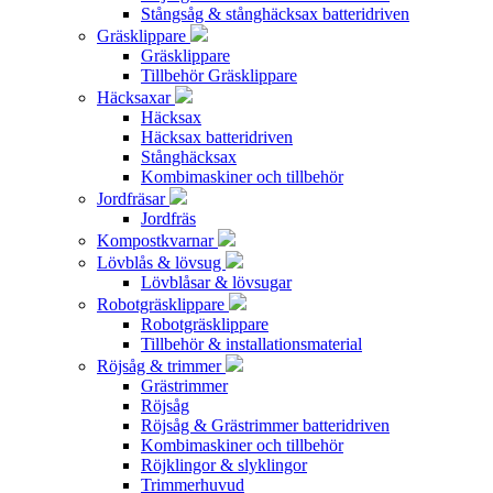
Stångsåg & stånghäcksax batteridriven
Gräsklippare
Gräsklippare
Tillbehör Gräsklippare
Häcksaxar
Häcksax
Häcksax batteridriven
Stånghäcksax
Kombimaskiner och tillbehör
Jordfräsar
Jordfräs
Kompostkvarnar
Lövblås & lövsug
Lövblåsar & lövsugar
Robotgräsklippare
Robotgräsklippare
Tillbehör & installationsmaterial
Röjsåg & trimmer
Grästrimmer
Röjsåg
Röjsåg & Grästrimmer batteridriven
Kombimaskiner och tillbehör
Röjklingor & slyklingor
Trimmerhuvud