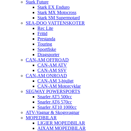
Stark Future
Stark EX Enduro
Stark MX Motocross
Stark SM Supermotard
SEA-DOO VATTENSKOTER
Rec Lite
Fritid
Prestanda
Touring
Sportfiske
Dragsporter
CAN-AM OFFROAD
CAN-AM ATV
CAN-AM SSV
CAN-AM ONROAD
CAN-AM 3-hjuligt
CAN-AM Motorcyklar
SEGWAY POWERSPORTS
Snarler AT5 500cc
Snarler AT6 570cc
Snarler AT10 1000cc
ATV-Vagnar & Skogsvagnar
MOPEDBILAR
LIGIER MOPEDBILAR
AIXAM MOPEDBILAR