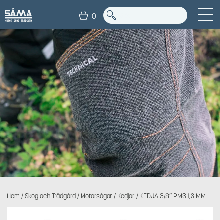
0
Hem
/
Skog och Trädgård
/
Motorsågar
/
Kedjor
/ KEDJA 3/8″ PM3 1,3 MM