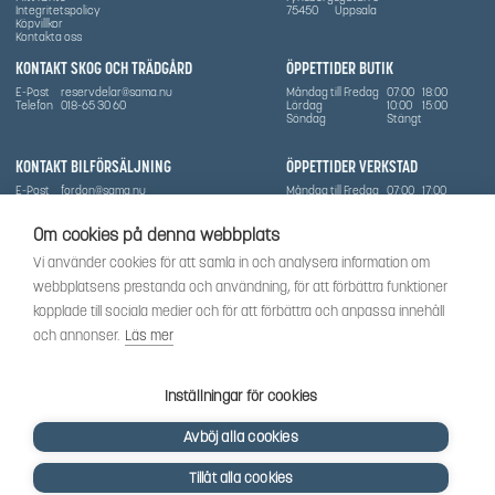
Integritetspolicy
75450
Uppsala
Köpvillkor
Kontakta oss
KONTAKT SKOG OCH TRÄDGÅRD
ÖPPETTIDER BUTIK
E-Post
reservdelar@sama.nu
Måndag till Fredag
07:00
18:00
Telefon
018-65 30 60
Lördag
10:00
15:00
Söndag
Stängt
KONTAKT BILFÖRSÄLJNING
ÖPPETTIDER VERKSTAD
E-Post
fordon@sama.nu
Måndag till Fredag
07:00
17:00
Telefon
0702836416
Lördag
Stängt
Söndag
Stängt
Om cookies på denna webbplats
OM SÅMA
Vi använder cookies för att samla in och analysera information om
Vi har sedan 1970-talet levererat skog-och trädgårdsprodukter till Uppsala med omnejd. Vi
webbplatsens prestanda och användning, för att förbättra funktioner
har idag även ett brett utbud av dessa produkter samt BRP:s produktsortiment, gällande
Can-Am, Sea-Doo.
kopplade till sociala medier och för att förbättra och anpassa innehåll
Vi är certifierad serviceverkstad.
och annonser.
Läs mer
SOCIALT
Följ oss för att få de senaste uppdateringarna, nyheter och spännande innehåll.
Inställningar för cookies
Avböj alla cookies
Tillåt alla cookies