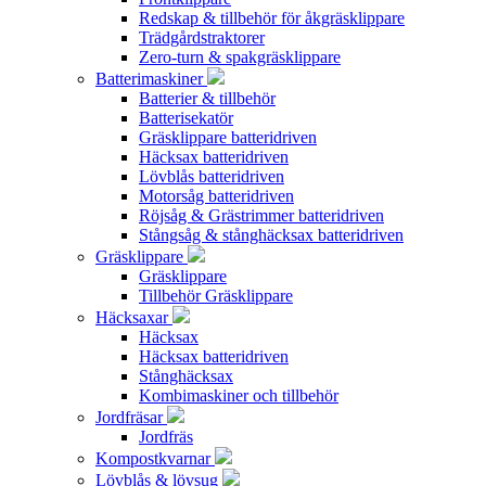
Redskap & tillbehör för åkgräsklippare
Trädgårdstraktorer
Zero-turn & spakgräsklippare
Batterimaskiner
Batterier & tillbehör
Batterisekatör
Gräsklippare batteridriven
Häcksax batteridriven
Lövblås batteridriven
Motorsåg batteridriven
Röjsåg & Grästrimmer batteridriven
Stångsåg & stånghäcksax batteridriven
Gräsklippare
Gräsklippare
Tillbehör Gräsklippare
Häcksaxar
Häcksax
Häcksax batteridriven
Stånghäcksax
Kombimaskiner och tillbehör
Jordfräsar
Jordfräs
Kompostkvarnar
Lövblås & lövsug