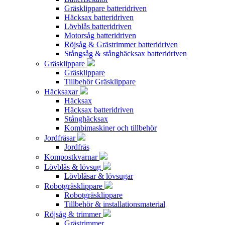
Gräsklippare batteridriven
Häcksax batteridriven
Lövblås batteridriven
Motorsåg batteridriven
Röjsåg & Grästrimmer batteridriven
Stångsåg & stånghäcksax batteridriven
Gräsklippare
Gräsklippare
Tillbehör Gräsklippare
Häcksaxar
Häcksax
Häcksax batteridriven
Stånghäcksax
Kombimaskiner och tillbehör
Jordfräsar
Jordfräs
Kompostkvarnar
Lövblås & lövsug
Lövblåsar & lövsugar
Robotgräsklippare
Robotgräsklippare
Tillbehör & installationsmaterial
Röjsåg & trimmer
Grästrimmer