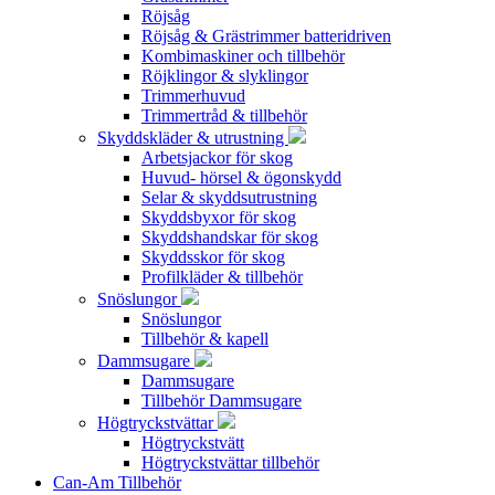
Röjsåg
Röjsåg & Grästrimmer batteridriven
Kombimaskiner och tillbehör
Röjklingor & slyklingor
Trimmerhuvud
Trimmertråd & tillbehör
Skyddskläder & utrustning
Arbetsjackor för skog
Huvud- hörsel & ögonskydd
Selar & skyddsutrustning
Skyddsbyxor för skog
Skyddshandskar för skog
Skyddsskor för skog
Profilkläder & tillbehör
Snöslungor
Snöslungor
Tillbehör & kapell
Dammsugare
Dammsugare
Tillbehör Dammsugare
Högtryckstvättar
Högtryckstvätt
Högtryckstvättar tillbehör
Can-Am Tillbehör