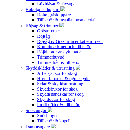
Lövblåsar & lövsugar
Robotgräsklippare
Robotgräsklippare
Tillbehör & installationsmaterial
Röjsåg & trimmer
Grästrimmer
Röjsåg
Röjsåg & Grästrimmer batteridriven
Kombimaskiner och tillbehör
Röjklingor & slyklingor
Trimmerhuvud
Trimmertråd & tillbehör
Skyddskläder & utrustning
Arbetsjackor för skog
Huvud- hörsel & ögonskydd
Selar & skyddsutrustning
Skyddsbyxor för skog
Skyddshandskar för skog
Skyddsskor för skog
Profilkläder & tillbehör
Snöslungor
Snöslungor
Tillbehör & kapell
Dammsugare