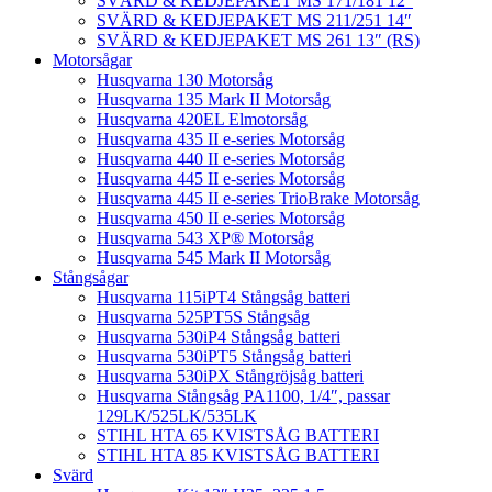
SVÄRD & KEDJEPAKET MS 171/181 12″
SVÄRD & KEDJEPAKET MS 211/251 14″
SVÄRD & KEDJEPAKET MS 261 13″ (RS)
Motorsågar
Husqvarna 130 Motorsåg
Husqvarna 135 Mark II Motorsåg
Husqvarna 420EL Elmotorsåg
Husqvarna 435 II e-series Motorsåg
Husqvarna 440 II e-series Motorsåg
Husqvarna 445 II e-series Motorsåg
Husqvarna 445 II e-series TrioBrake Motorsåg
Husqvarna 450 II e-series Motorsåg
Husqvarna 543 XP® Motorsåg
Husqvarna 545 Mark II Motorsåg
Stångsågar
Husqvarna 115iPT4 Stångsåg batteri
Husqvarna 525PT5S Stångsåg
Husqvarna 530iP4 Stångsåg batteri
Husqvarna 530iPT5 Stångsåg batteri
Husqvarna 530iPX Stångröjsåg batteri
Husqvarna Stångsåg PA1100, 1/4″, passar
129LK/525LK/535LK
STIHL HTA 65 KVISTSÅG BATTERI
STIHL HTA 85 KVISTSÅG BATTERI
Svärd