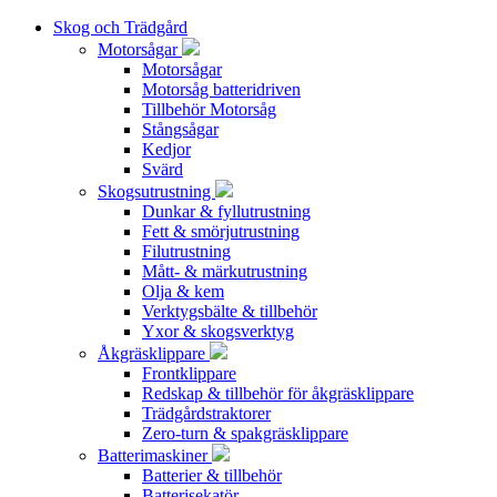
Skog och Trädgård
Motorsågar
Motorsågar
Motorsåg batteridriven
Tillbehör Motorsåg
Stångsågar
Kedjor
Svärd
Skogsutrustning
Dunkar & fyllutrustning
Fett & smörjutrustning
Filutrustning
Mått- & märkutrustning
Olja & kem
Verktygsbälte & tillbehör
Yxor & skogsverktyg
Åkgräsklippare
Frontklippare
Redskap & tillbehör för åkgräsklippare
Trädgårdstraktorer
Zero-turn & spakgräsklippare
Batterimaskiner
Batterier & tillbehör
Batterisekatör