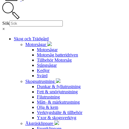
Sök
×
Skog och Trädgård
Motorsågar
Motorsågar
Motorsåg batteridriven
Tillbehör Motorsåg
Stångsågar
Kedjor
Svärd
Skogsutrustning
Dunkar & fyllutrustning
Fett & smörjutrustning
Filutrustning
Mått- & märkutrustning
Olja & kem
Verktygsbälte & tillbehör
Yxor & skogsverktyg
Åkgräsklippare
Frontklippare