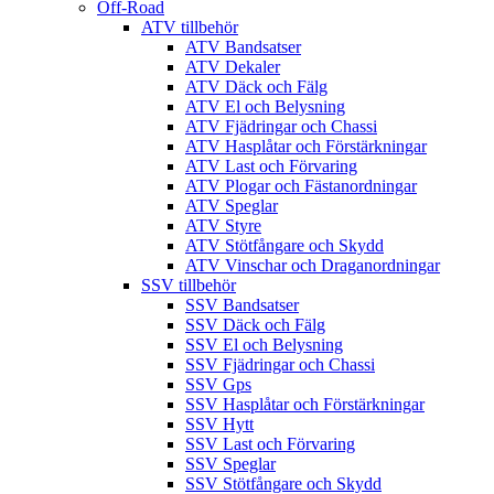
Off-Road
ATV tillbehör
ATV Bandsatser
ATV Dekaler
ATV Däck och Fälg
ATV El och Belysning
ATV Fjädringar och Chassi
ATV Hasplåtar och Förstärkningar
ATV Last och Förvaring
ATV Plogar och Fästanordningar
ATV Speglar
ATV Styre
ATV Stötfångare och Skydd
ATV Vinschar och Draganordningar
SSV tillbehör
SSV Bandsatser
SSV Däck och Fälg
SSV El och Belysning
SSV Fjädringar och Chassi
SSV Gps
SSV Hasplåtar och Förstärkningar
SSV Hytt
SSV Last och Förvaring
SSV Speglar
SSV Stötfångare och Skydd