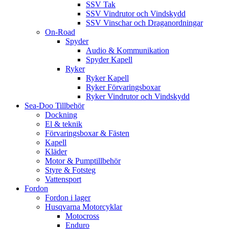
SSV Tak
SSV Vindrutor och Vindskydd
SSV Vinschar och Draganordningar
On-Road
Spyder
Audio & Kommunikation
Spyder Kapell
Ryker
Ryker Kapell
Ryker Förvaringsboxar
Ryker Vindrutor och Vindskydd
Sea-Doo Tillbehör
Dockning
El & teknik
Förvaringsboxar & Fästen
Kapell
Kläder
Motor & Pumptillbehör
Styre & Fotsteg
Vattensport
Fordon
Fordon i lager
Husqvarna Motorcyklar
Motocross
Enduro