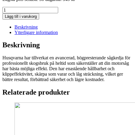
Husqvarna
kedja
Lägg till i varukorg
X-
Cut
Beskrivning
C85
Ytterligare information
28"
3/8"
Beskrivning
1,5
mm
Husqvarna har tillverkat en avancerad, högpresterande sågkedja för
mängd
professionellt skogsbruk på heltid som säkerställer att din motorsåg
har bästa möjliga effekt. Den har enastående hållbarhet och
klippeffektivitet, skärpa som varar och låg sträckning, vilket ger
bättre resultat, förbättrad säkerhet och lägre kostnader.
Relaterade produkter