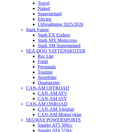
Travel
Naked
Supermotard
Electric
Utförsäljning 2025/2026
Stark Future
Stark EX Enduro
Stark MX Motocross
Stark SM Supermotard
SEA-DOO VATTENSKOTER
Rec Lite
Fritid
Prestanda
Touring
Sportfiske
Dragsporter
CAN-AM OFFROAD
CAN-AM ATV
CAN-AM SSV
CAN-AM ONROAD
CAN-AM 3-hjuligt
CAN-AM Motorcyklar
SEGWAY POWERSPORTS
Snarler AT5 500cc
Snarler AT6 570cc