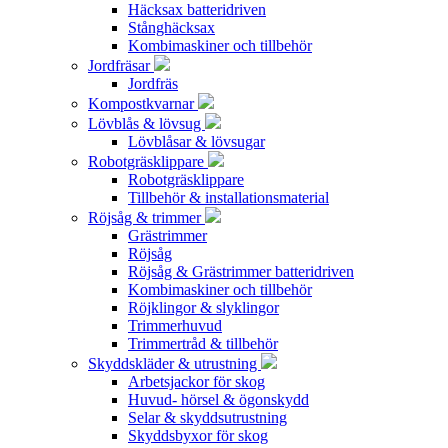
Häcksax batteridriven
Stånghäcksax
Kombimaskiner och tillbehör
Jordfräsar
Jordfräs
Kompostkvarnar
Lövblås & lövsug
Lövblåsar & lövsugar
Robotgräsklippare
Robotgräsklippare
Tillbehör & installationsmaterial
Röjsåg & trimmer
Grästrimmer
Röjsåg
Röjsåg & Grästrimmer batteridriven
Kombimaskiner och tillbehör
Röjklingor & slyklingor
Trimmerhuvud
Trimmertråd & tillbehör
Skyddskläder & utrustning
Arbetsjackor för skog
Huvud- hörsel & ögonskydd
Selar & skyddsutrustning
Skyddsbyxor för skog