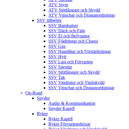
ATV Styre
ATV Stötfångare och Skydd
ATV Vinschar och Draganordningar
SSV tillbehör
SSV Bandsatser
SSV Däck och Fälg
SSV El och Belysning
SSV Fjädringar och Chassi
SSV Gps
SSV Hasplåtar och Förstärkningar
SSV Hytt
SSV Last och Förvaring
SSV Speglar
SSV Stötfångare och Skydd
SSV Tak
SSV Vindrutor och Vindskydd
SSV Vinschar och Draganordningar
On-Road
Spyder
Audio & Kommunikation
Spyder Kapell
Ryker
Ryker Kapell
Ryker Förvaringsboxar