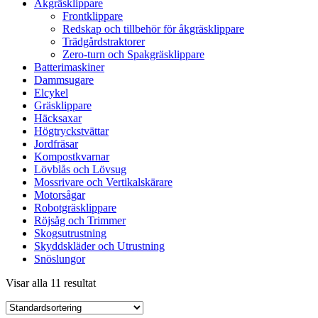
Åkgräsklippare
Frontklippare
Redskap och tillbehör för åkgräsklippare
Trädgårdstraktorer
Zero-turn och Spakgräsklippare
Batterimaskiner
Dammsugare
Elcykel
Gräsklippare
Häcksaxar
Högtryckstvättar
Jordfräsar
Kompostkvarnar
Lövblås och Lövsug
Mossrivare och Vertikalskärare
Motorsågar
Robotgräsklippare
Röjsåg och Trimmer
Skogsutrustning
Skyddskläder och Utrustning
Snöslungor
Visar alla 11 resultat