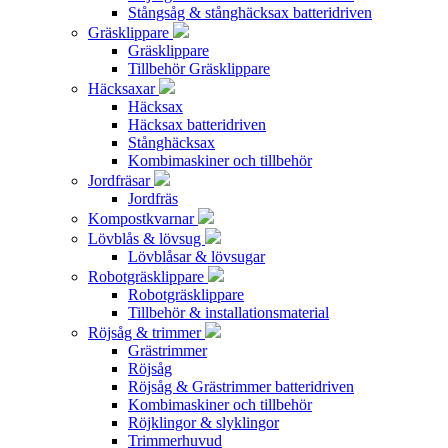
Stångsåg & stånghäcksax batteridriven
Gräsklippare
Gräsklippare
Tillbehör Gräsklippare
Häcksaxar
Häcksax
Häcksax batteridriven
Stånghäcksax
Kombimaskiner och tillbehör
Jordfräsar
Jordfräs
Kompostkvarnar
Lövblås & lövsug
Lövblåsar & lövsugar
Robotgräsklippare
Robotgräsklippare
Tillbehör & installationsmaterial
Röjsåg & trimmer
Grästrimmer
Röjsåg
Röjsåg & Grästrimmer batteridriven
Kombimaskiner och tillbehör
Röjklingor & slyklingor
Trimmerhuvud