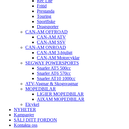
Rec Lite
Fritid
Prestanda
Touring
Sportfiske
Dragsporter
CAN-AM OFFROAD
CAN-AM ATV
CAN-AM SSV
CAN-AM ONROAD
CAN-AM 3-hjuligt
CAN-AM Motorcyklar
SEGWAY POWERSPORTS
Snarler AT5 500cc
Snarler AT6 570cc
Snarler AT10 1000cc
ATV-Vagnar & Skogsvagnar
MOPEDBILAR
LIGIER MOPEDBILAR
AIXAM MOPEDBILAR
Elcykel
NYHETER
Kampanjer
SÄLJ DITT FORDON
Kontakta oss