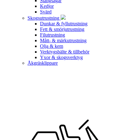
Stångsågar
Kedjor
Svärd
Skogsutrustning
Dunkar & fyllutrustning
Fett & smörjutrustning
Filutrustning
Mått- & märkutrustning
Olja & kem
Verktygsbälte & tillbehör
Yxor & skogsverktyg
Åkgräsklippare