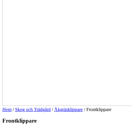
Hem
/
Skog och Trädgård
/
Åkgräsklippare
/ Frontklippare
Frontklippare