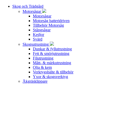
Skog och Trädgård
Motorsågar
Motorsågar
Motorsåg batteridriven
Tillbehör Motorsåg
Stångsågar
Kedjor
Svärd
Skogsutrustning
Dunkar & fyllutrustning
Fett & smörjutrustning
Filutrustning
Mått- & märkutrustning
Olja & kem
Verktygsbälte & tillbehör
Yxor & skogsverktyg
Åkgräsklippare