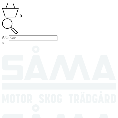
0
Sök
×