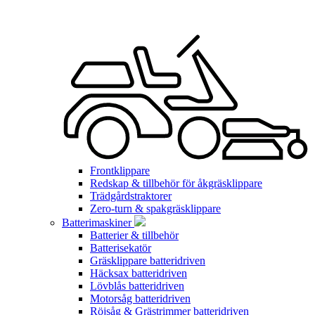
Frontklippare
Redskap & tillbehör för åkgräsklippare
Trädgårdstraktorer
Zero-turn & spakgräsklippare
Batterimaskiner
Batterier & tillbehör
Batterisekatör
Gräsklippare batteridriven
Häcksax batteridriven
Lövblås batteridriven
Motorsåg batteridriven
Röjsåg & Grästrimmer batteridriven