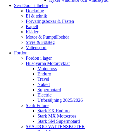
Ryker Vindrutor och Vindskydd
Sea-Doo Tillbehör
Dockning
El & teknik
Förvaringsboxar & Fästen
Kapell
Kläder
Motor & Pumptillbehör
Styre & Fotsteg
Vattensport
Fordon
Fordon i lager
Husqvarna Motorcyklar
Motocross
Enduro
Travel
Naked
Supermotard
Electric
Utförsäljning 2025/2026
Stark Future
Stark EX Enduro
Stark MX Motocross
Stark SM Supermotard
SEA-DOO VATTENSKOTER