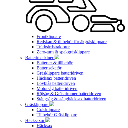
Frontklippare
Redskap & tillbehör för åkgräsklippare
Trädgårdstraktorer
Zero-turn & spakgräsklippare
Batterimaskiner
Batterier & tillbehör
Batterisekatör
Gräsklippare batteridriven
Häcksax batteridriven
Lövblås batteridriven
Motorsåg batteridriven
Röjsåg & Grästrimmer batteridriven
Stångsåg & stånghäcksax batteridriven
Gräsklippare
Gräsklippare
Tillbehör Gräsklippare
Häcksaxar
Häcksax