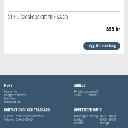
STIHL Teleskopskaft till HSA 26
655
kr
Lägg till i varukorg
MENY
ADRESS
Mitt konto
Fyrisborgsgatan 5
Integritetspolicy
75450
Uppsala
Köpvillkor
Kontakta oss
KONTAKT SKOG OCH TRÄDGÅRD
ÖPPETTIDER BUTIK
E-Post
reservdelar@sama.nu
Måndag till Fredag
07:00
18:00
Telefon
018-65 30 60
Lördag
10:00
15:00
Söndag
Stängt