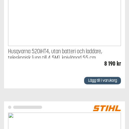
Husqvarna 520iHT4, utan batteri och laddare,
teleskopisk (upp till 4,5M), knivlängd 55 cm
8 190
kr
Lägg till i varukorg