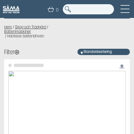
HÄCKSAX BATTERIDRIVEN
0
Hem
/
Skog och Trädgård
/
Batterimaskiner
/ Häcksax batteridriven
Filter