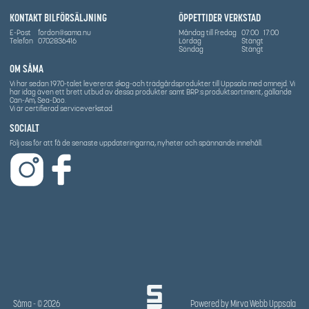
KONTAKT BILFÖRSÄLJNING
ÖPPETTIDER VERKSTAD
E-Post
fordon@sama.nu
Måndag till Fredag
07:00
17:00
Telefon
0702836416
Lördag
Stängt
Söndag
Stängt
OM SÅMA
Vi har sedan 1970-talet levererat skog-och trädgårdsprodukter till Uppsala med omnejd. Vi
har idag även ett brett utbud av dessa produkter samt BRP:s produktsortiment, gällande
Can-Am, Sea-Doo.
Vi är certifierad serviceverkstad.
SOCIALT
Följ oss för att få de senaste uppdateringarna, nyheter och spännande innehåll.
Såma
- © 2026
Powered by
Mirva Webb Uppsala