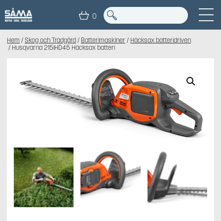
0
Hem
/
Skog och Trädgård
/
Batterimaskiner
/
Häcksax batteridriven
/ Husqvarna 215iHD45 Häcksax batteri