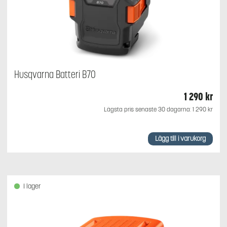
Husqvarna Batteri B70
1 290
kr
Lägsta pris senaste 30 dagarna:
1 290
kr
Lägg till i varukorg
I lager