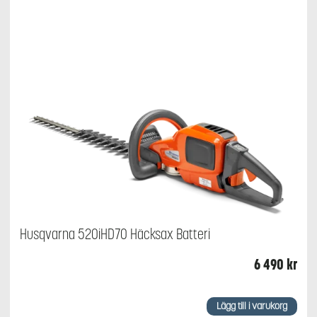
Husqvarna 520iHD70 Häcksax Batteri
6 490
kr
Lägg till i varukorg