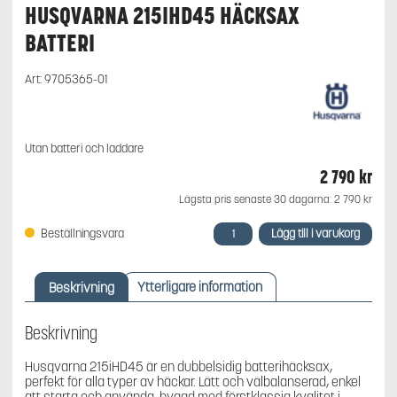
HUSQVARNA 215IHD45 HÄCKSAX
BATTERI
Art:
9705365-01
Utan batteri och laddare
2 790
kr
Lägsta pris senaste 30 dagarna:
2 790
kr
Husqvarna
Lägg till i varukorg
Beställningsvara
215iHD45
Häcksax
batteri
Beskrivning
Ytterligare information
mängd
Beskrivning
Husqvarna 215iHD45 är en dubbelsidig batterihäcksax,
perfekt för alla typer av häckar. Lätt och välbalanserad, enkel
att starta och använda, byggd med förstklassig kvalitet i