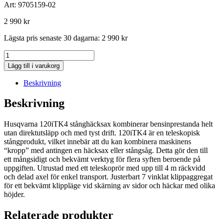
Art:
9705159-02
2 990
kr
Lägsta pris senaste 30 dagarna:
2 990
kr
Husqvarna
120iTK4-
Lägg till i varukorg
H
Stånghäcksax
Beskrivning
batteridriven
mängd
Beskrivning
Husqvarna 120iTK4 stånghäcksax kombinerar bensinprestanda helt
utan direktutsläpp och med tyst drift. 120iTK4 är en teleskopisk
stångprodukt, vilket innebär att du kan kombinera maskinens
“kropp” med antingen en häcksax eller stångsåg. Detta gör den till
ett mångsidigt och bekvämt verktyg för flera syften beroende på
uppgiften. Utrustad med ett teleskoprör med upp till 4 m räckvidd
och delad axel för enkel transport. Justerbart 7 vinklat klippaggregat
för ett bekvämt klippläge vid skärning av sidor och häckar med olika
höjder.
Relaterade produkter