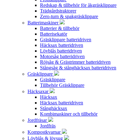
Redskap & tillbehör för åkgräsklippare
Trädgårdstraktorer
Zero-turn & spakgräsklippare
Batterimaskiner
Batterier & tillbehör
Batterisekatör
Gräsklippare batteridriven
Häcksax batteridriven
Lövblås batteridriven
Motorsåg batteridriven
Röjsåg & Grästrimmer batteridriven
Stångsåg & stånghäcksax batteridriven
Gräsklippare
Gräsklippare
Tillbehör Gräsklippare
Häcksaxar
Häcksax
Häcksax batteridriven
Stånghäcksax
Kombimaskiner och tillbehör
Jordfräsar
Jordfräs
Kompostkvarnar
Lövblås & lövsug