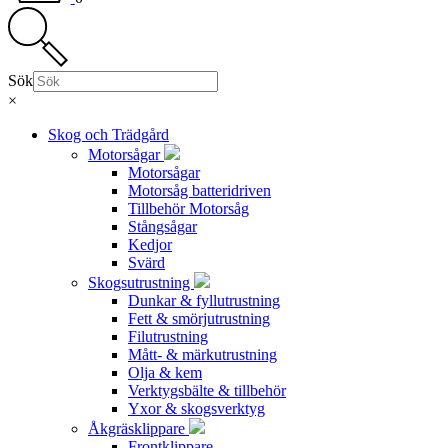
Sök
×
Skog och Trädgård
Motorsågar
Motorsågar
Motorsåg batteridriven
Tillbehör Motorsåg
Stångsågar
Kedjor
Svärd
Skogsutrustning
Dunkar & fyllutrustning
Fett & smörjutrustning
Filutrustning
Mått- & märkutrustning
Olja & kem
Verktygsbälte & tillbehör
Yxor & skogsverktyg
Åkgräsklippare
Frontklippare