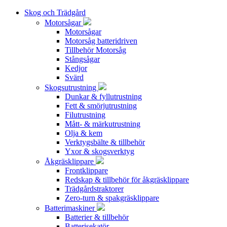
Skog och Trädgård
Motorsågar
Motorsågar
Motorsåg batteridriven
Tillbehör Motorsåg
Stångsågar
Kedjor
Svärd
Skogsutrustning
Dunkar & fyllutrustning
Fett & smörjutrustning
Filutrustning
Mått- & märkutrustning
Olja & kem
Verktygsbälte & tillbehör
Yxor & skogsverktyg
Åkgräsklippare
Frontklippare
Redskap & tillbehör för åkgräsklippare
Trädgårdstraktorer
Zero-turn & spakgräsklippare
Batterimaskiner
Batterier & tillbehör
Batterisekatör