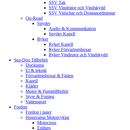
SSV Tak
SSV Vindrutor och Vindskydd
SSV Vinschar och Draganordningar
On-Road
Spyder
Audio & Kommunikation
Spyder Kapell
Ryker
Ryker Kapell
Ryker Förvaringsboxar
Ryker Vindrutor och Vindskydd
Sea-Doo Tillbehör
Dockning
El & teknik
Förvaringsboxar & Fästen
Kapell
Kläder
Motor & Pumptillbehör
Styre & Fotsteg
Vattensport
Fordon
Fordon i lager
Husqvarna Motorcyklar
Motocross
Enduro