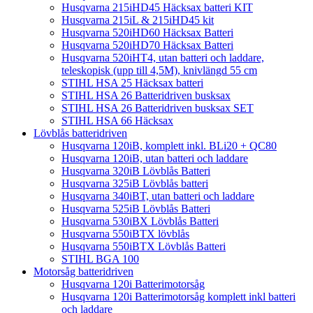
Husqvarna 215iHD45 Häcksax batteri KIT
Husqvarna 215iL & 215iHD45 kit
Husqvarna 520iHD60 Häcksax Batteri
Husqvarna 520iHD70 Häcksax Batteri
Husqvarna 520iHT4, utan batteri och laddare,
teleskopisk (upp till 4,5M), knivlängd 55 cm
STIHL HSA 25 Häcksax batteri
STIHL HSA 26 Batteridriven busksax
STIHL HSA 26 Batteridriven busksax SET
STIHL HSA 66 Häcksax
Lövblås batteridriven
Husqvarna 120iB, komplett inkl. BLi20 + QC80
Husqvarna 120iB, utan batteri och laddare
Husqvarna 320iB Lövblås Batteri
Husqvarna 325iB Lövblås batteri
Husqvarna 340iBT, utan batteri och laddare
Husqvarna 525iB Lövblås Batteri
Husqvarna 530iBX Lövblås Batteri
Husqvarna 550iBTX lövblås
Husqvarna 550iBTX Lövblås Batteri
STIHL BGA 100
Motorsåg batteridriven
Husqvarna 120i Batterimotorsåg
Husqvarna 120i Batterimotorsåg komplett inkl batteri
och laddare