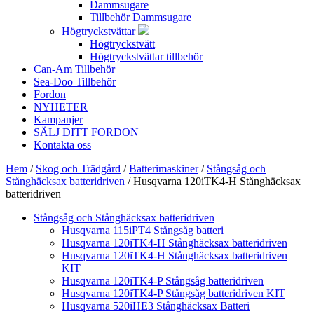
Dammsugare
Tillbehör Dammsugare
Högtryckstvättar
Högtryckstvätt
Högtryckstvättar tillbehör
Can-Am Tillbehör
Sea-Doo Tillbehör
Fordon
NYHETER
Kampanjer
SÄLJ DITT FORDON
Kontakta oss
Hem
/
Skog och Trädgård
/
Batterimaskiner
/
Stångsåg och
Stånghäcksax batteridriven
/ Husqvarna 120iTK4-H Stånghäcksax
batteridriven
Stångsåg och Stånghäcksax batteridriven
Husqvarna 115iPT4 Stångsåg batteri
Husqvarna 120iTK4-H Stånghäcksax batteridriven
Husqvarna 120iTK4-H Stånghäcksax batteridriven
KIT
Husqvarna 120iTK4-P Stångsåg batteridriven
Husqvarna 120iTK4-P Stångsåg batteridriven KIT
Husqvarna 520iHE3 Stånghäcksax Batteri