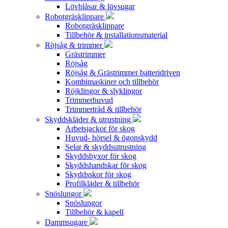
Lövblåsar & lövsugar
Robotgräsklippare
Robotgräsklippare
Tillbehör & installationsmaterial
Röjsåg & trimmer
Grästrimmer
Röjsåg
Röjsåg & Grästrimmer batteridriven
Kombimaskiner och tillbehör
Röjklingor & slyklingor
Trimmerhuvud
Trimmertråd & tillbehör
Skyddskläder & utrustning
Arbetsjackor för skog
Huvud- hörsel & ögonskydd
Selar & skyddsutrustning
Skyddsbyxor för skog
Skyddshandskar för skog
Skyddsskor för skog
Profilkläder & tillbehör
Snöslungor
Snöslungor
Tillbehör & kapell
Dammsugare