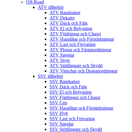
Off-Road
ATV tillbehör
ATV Bandsatser
ATV Dekaler
ATV Däck och Fälg
ATV El och Belysning
ATV Fjädringar och Chassi
ATV Hasplåtar och Förstärkningar
ATV Last och Förvaring
ATV Plogar och Fästanordningar
ATV Speglar
ATV Styre
ATV Stötfångare och Skydd
ATV Vinschar och Draganordningar
SSV tillbehör
SSV Bandsatser
SSV Däck och Fälg
SSV El och Belysning
SSV Fjädringar och Chassi
SSV Gps
SSV Hasplåtar och Förstärkningar
SSV Hytt
SSV Last och Förvaring
SSV Speglar
SSV Stötfångare och Skydd