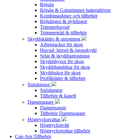
Röjsåg
Röjsåg & Grästrimmer batteridriven
Kombimaskiner och tillbehör
Röjklingor & slyklingor
Trimmerhuvud
Trimmertråd & tillbehör
Skyddskläder & utrustning
Arbetsjackor för skog
Huvud- hörsel & ögonskydd
Selar & skyddsutrustning
Skyddsbyxor för skog
Skyddshandskar för skog
Skyddsskor för skog
Profilkläder & tillbehör
Snöslungor
Snöslungor
Tillbehör & kapell
Dammsugare
Dammsugare
Tillbehör Dammsugare
Högtryckstvättar
Högtryckstvätt
Högtryckstvättar tillbehör
Can-Am Tillbehör