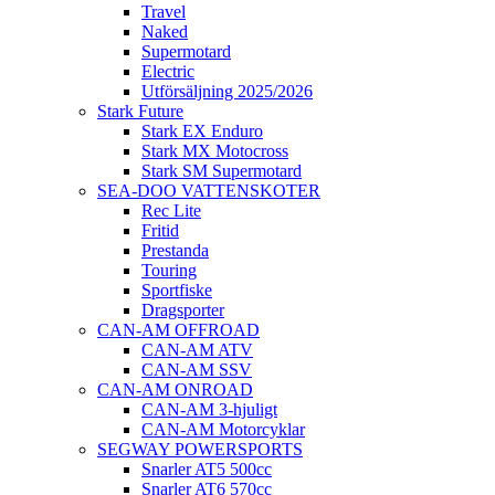
Travel
Naked
Supermotard
Electric
Utförsäljning 2025/2026
Stark Future
Stark EX Enduro
Stark MX Motocross
Stark SM Supermotard
SEA-DOO VATTENSKOTER
Rec Lite
Fritid
Prestanda
Touring
Sportfiske
Dragsporter
CAN-AM OFFROAD
CAN-AM ATV
CAN-AM SSV
CAN-AM ONROAD
CAN-AM 3-hjuligt
CAN-AM Motorcyklar
SEGWAY POWERSPORTS
Snarler AT5 500cc
Snarler AT6 570cc