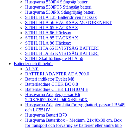
Husqvarna 530iP4 Stångsåg batteri
Husqvarna 530iPT5 Stångsåg batteri
Husqvarna 530iPX Stångröjsåg batteri
STIHL HLA 135 Batteridriven häcksax
STIHL HLA 56 HÄCKSAX MOTORENHET
STIHL HLA 65 HÄCKSAX
STIHL HLA 66 Häcksax
STIHL HLA 85 HÄCKSAX
STIHL HLA 86 Häcksax
STIHL HTA 65 KVISTSÅG BATTERI
STIHL HTA 85 KVISTSÅG BATTERI
STIHL Skaftförlängare HLA 56
Batterier och tillbehör
AL 301
BATTERI ADAPTER ADA 700.0
Batteri indikator Eyelet M8
Batteriladdare CTEK BC 0.8
Batteriladdare CTEK LITHIUM E
Husqvarna Adapter, passar Bli
520X/Bli550X/BLi940X/Bli950X
Husqvarna Adapterplatta för ryggbatteri, passar LB548i
och LC551iV
Husqvarna Batteri B70
Husqvarna Batteribox – Medium, 21x40x30 cm, Box
för transport och förvaring av batterier eller andra tillb