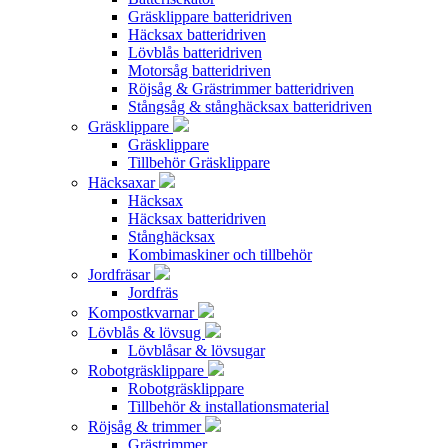
Gräsklippare batteridriven
Häcksax batteridriven
Lövblås batteridriven
Motorsåg batteridriven
Röjsåg & Grästrimmer batteridriven
Stångsåg & stånghäcksax batteridriven
Gräsklippare
Gräsklippare
Tillbehör Gräsklippare
Häcksaxar
Häcksax
Häcksax batteridriven
Stånghäcksax
Kombimaskiner och tillbehör
Jordfräsar
Jordfräs
Kompostkvarnar
Lövblås & lövsug
Lövblåsar & lövsugar
Robotgräsklippare
Robotgräsklippare
Tillbehör & installationsmaterial
Röjsåg & trimmer
Grästrimmer