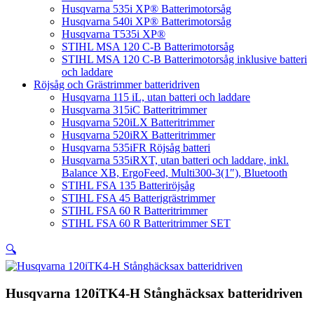
Husqvarna 535i XP® Batterimotorsåg
Husqvarna 540i XP® Batterimotorsåg
Husqvarna T535i XP®
STIHL MSA 120 C-B Batterimotorsåg
STIHL MSA 120 C-B Batterimotorsåg inklusive batteri
och laddare
Röjsåg och Grästrimmer batteridriven
Husqvarna 115 iL, utan batteri och laddare
Husqvarna 315iC Batteritrimmer
Husqvarna 520iLX Batteritrimmer
Husqvarna 520iRX Batteritrimmer
Husqvarna 535iFR Röjsåg batteri
Husqvarna 535iRXT, utan batteri och laddare, inkl.
Balance XB, ErgoFeed, Multi300-3(1″), Bluetooth
STIHL FSA 135 Batteriröjsåg
STIHL FSA 45 Batterigrästrimmer
STIHL FSA 60 R Batteritrimmer
STIHL FSA 60 R Batteritrimmer SET
🔍
Husqvarna 120iTK4-H Stånghäcksax batteridriven