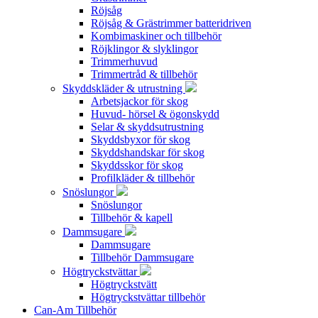
Röjsåg
Röjsåg & Grästrimmer batteridriven
Kombimaskiner och tillbehör
Röjklingor & slyklingor
Trimmerhuvud
Trimmertråd & tillbehör
Skyddskläder & utrustning
Arbetsjackor för skog
Huvud- hörsel & ögonskydd
Selar & skyddsutrustning
Skyddsbyxor för skog
Skyddshandskar för skog
Skyddsskor för skog
Profilkläder & tillbehör
Snöslungor
Snöslungor
Tillbehör & kapell
Dammsugare
Dammsugare
Tillbehör Dammsugare
Högtryckstvättar
Högtryckstvätt
Högtryckstvättar tillbehör
Can-Am Tillbehör