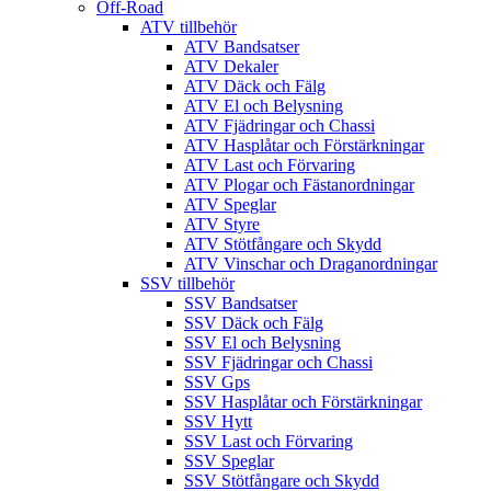
Off-Road
ATV tillbehör
ATV Bandsatser
ATV Dekaler
ATV Däck och Fälg
ATV El och Belysning
ATV Fjädringar och Chassi
ATV Hasplåtar och Förstärkningar
ATV Last och Förvaring
ATV Plogar och Fästanordningar
ATV Speglar
ATV Styre
ATV Stötfångare och Skydd
ATV Vinschar och Draganordningar
SSV tillbehör
SSV Bandsatser
SSV Däck och Fälg
SSV El och Belysning
SSV Fjädringar och Chassi
SSV Gps
SSV Hasplåtar och Förstärkningar
SSV Hytt
SSV Last och Förvaring
SSV Speglar
SSV Stötfångare och Skydd