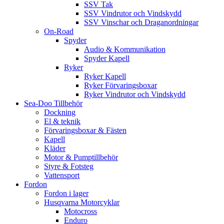
SSV Tak
SSV Vindrutor och Vindskydd
SSV Vinschar och Draganordningar
On-Road
Spyder
Audio & Kommunikation
Spyder Kapell
Ryker
Ryker Kapell
Ryker Förvaringsboxar
Ryker Vindrutor och Vindskydd
Sea-Doo Tillbehör
Dockning
El & teknik
Förvaringsboxar & Fästen
Kapell
Kläder
Motor & Pumptillbehör
Styre & Fotsteg
Vattensport
Fordon
Fordon i lager
Husqvarna Motorcyklar
Motocross
Enduro