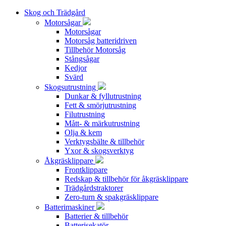
Skog och Trädgård
Motorsågar
Motorsågar
Motorsåg batteridriven
Tillbehör Motorsåg
Stångsågar
Kedjor
Svärd
Skogsutrustning
Dunkar & fyllutrustning
Fett & smörjutrustning
Filutrustning
Mått- & märkutrustning
Olja & kem
Verktygsbälte & tillbehör
Yxor & skogsverktyg
Åkgräsklippare
Frontklippare
Redskap & tillbehör för åkgräsklippare
Trädgårdstraktorer
Zero-turn & spakgräsklippare
Batterimaskiner
Batterier & tillbehör
Batterisekatör