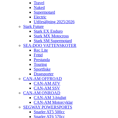
Travel
Naked
Supermotard
Electric
Utförsäljning 2025/2026
Stark Future
Stark EX Enduro
Stark MX Motocross
Stark SM Supermotard
SEA-DOO VATTENSKOTER
Rec Lite
Fritid
Prestanda
Touring
Sportfiske
Dragsporter
CAN-AM OFFROAD
CAN-AM ATV
CAN-AM SSV
CAN-AM ONROAD
CAN-AM 3-hjuligt
CAN-AM Motorcyklar
SEGWAY POWERSPORTS
Snarler AT5 500cc
Snarler AT6 570cc