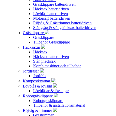
Gräsklippare batteridriven
Häcksax batteridriven
Lövblås batteridriven
Motorsåg batteridriven
Röjsåg & Grästrimmer batteridriven
Stångsåg & stånghäcksax batteridriven
Gräsklippare
Gräsklippare
Tillbehör Gräsklippare
Häcksaxar
Häcksax
Häcksax batteridriven
Stånghäcksax
Kombimaskiner och tillbehör
Jordfräsar
Jordfräs
Kompostkvarnar
Lövblås & lövsug
Lövblåsar & lövsugar
Robotgräsklippare
Robotgräsklippare
Tillbehör & installationsmaterial
Röjsåg & trimmer
Grästrimmer