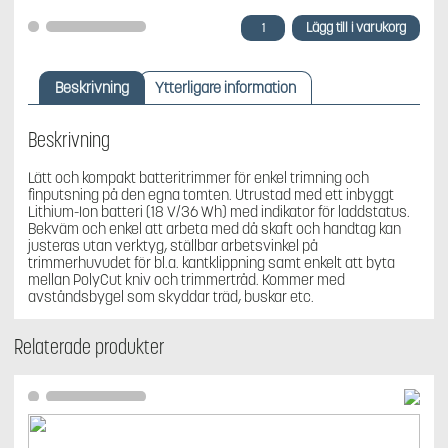
STIHL
Lägg till i varukorg
FSA
45
Batterigrästrimmer
Beskrivning
Ytterligare information
mängd
Beskrivning
Lätt och kompakt batteritrimmer för enkel trimning och
finputsning på den egna tomten. Utrustad med ett inbyggt
Lithium-Ion batteri (18 V/36 Wh) med indikator för laddstatus.
Bekväm och enkel att arbeta med då skaft och handtag kan
justeras utan verktyg, ställbar arbetsvinkel på
trimmerhuvudet för bl.a. kantklippning samt enkelt att byta
mellan PolyCut kniv och trimmertråd. Kommer med
avståndsbygel som skyddar träd, buskar etc.
Relaterade produkter