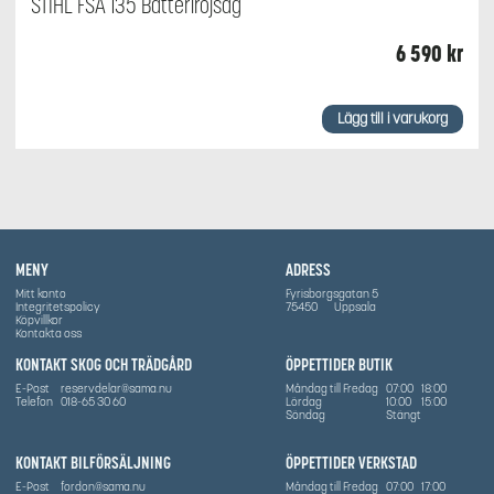
STIHL FSA 135 Batteriröjsåg
6 590
kr
Lägg till i varukorg
MENY
ADRESS
Mitt konto
Fyrisborgsgatan 5
Integritetspolicy
75450
Uppsala
Köpvillkor
Kontakta oss
KONTAKT SKOG OCH TRÄDGÅRD
ÖPPETTIDER BUTIK
E-Post
reservdelar@sama.nu
Måndag till Fredag
07:00
18:00
Telefon
018-65 30 60
Lördag
10:00
15:00
Söndag
Stängt
KONTAKT BILFÖRSÄLJNING
ÖPPETTIDER VERKSTAD
E-Post
fordon@sama.nu
Måndag till Fredag
07:00
17:00