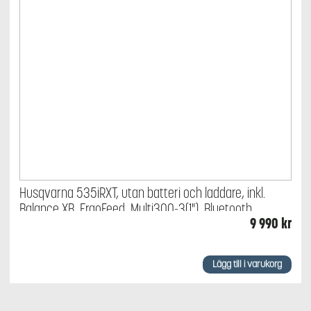
Husqvarna 535iRXT, utan batteri och laddare, inkl.
Balance XB, ErgoFeed, Multi300-3(1"), Bluetooth
9 990
kr
Lägg till i varukorg