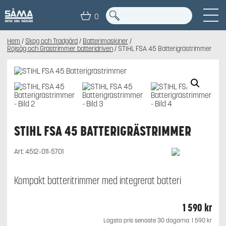
0
Hem
/
Skog och Trädgård
/
Batterimaskiner
/
Röjsåg och Grästrimmer batteridriven
/ STIHL FSA 45 Batterigrästrimmer
STIHL FSA 45 BATTERIGRÄSTRIMMER
Art:
4512-011-5701
Kompakt batteritrimmer med integrerat batteri
1 590
kr
Lägsta pris senaste 30 dagarna:
1 590
kr