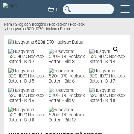
0
Hem
/
Skog och Trädgård
/
Häcksaxar
/
Häcksax
/ Husqvarna 520iHD70 Häcksax Batteri