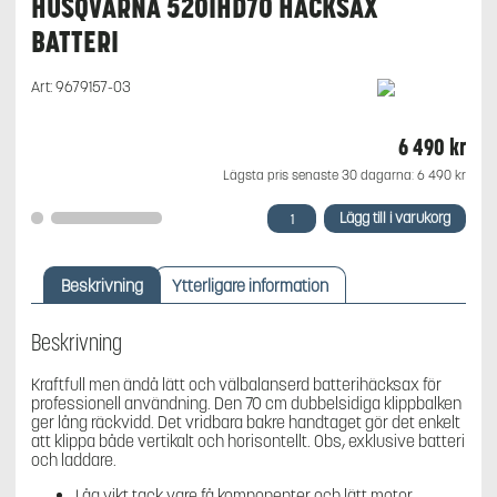
HUSQVARNA 520IHD70 HÄCKSAX
BATTERI
Art:
9679157-03
6 490
kr
Lägsta pris senaste 30 dagarna:
6 490
kr
Husqvarna
Lägg till i varukorg
520iHD70
Häcksax
Batteri
Beskrivning
Ytterligare information
mängd
Beskrivning
Kraftfull men ändå lätt och välbalanserd batterihäcksax för
professionell användning. Den 70 cm dubbelsidiga klippbalken
ger lång räckvidd. Det vridbara bakre handtaget gör det enkelt
att klippa både vertikalt och horisontellt. Obs, exklusive batteri
och laddare.
Låg vikt tack vare få komponenter och lätt motor