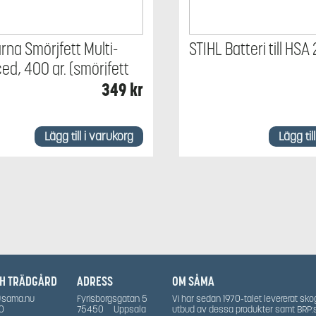
na Smörjfett Multi-
STIHL Batteri till HSA
d, 400 gr. (smörjfett
cksaxar)
349
kr
Lägg till i varukorg
Lägg til
CH TRÄDGÅRD
ADRESS
OM SÅMA
@sama.nu
Fyrisborgsgatan 5
Vi har sedan 1970-talet levererat sko
0
75450
Uppsala
utbud av dessa produkter samt BRP: