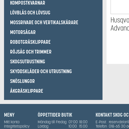
KOMPOSTKVARNAR
LÖVBLÅS OCH LÖVSUG
Husqvar
MOSSRIVARE OCH VERTIKALSKÄRARE
Advance
MOTORSÅGAR
till hä
ROBOTGRÄSKLIPPARE
RÖJSÅG OCH TRIMMER
SKOGSUTRUSTNING
SKYDDSKLÄDER OCH UTRUSTNING
SNÖSLUNGOR
ÅKGRÄSKLIPPARE
MENY
ÖPPETTIDER BUTIK
KONTAKT SKOG O
Mitt konto
Måndag till Fredag
07:00
18:00
E-Post
reservdelar
Integritetspolicy
Lördag
10:00
15:00
Telefon
018-65 30 6