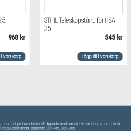
 25
STIHL Teleskopstång för HSA
25
968
kr
545
kr
l i varukorg
Lägg till i varukorg
g-och trädgårdsprodukter till Uppsala med omnejd. Vi har idag även ett brett
s produktsortiment, gällande Can-Am, Sea-Doo.