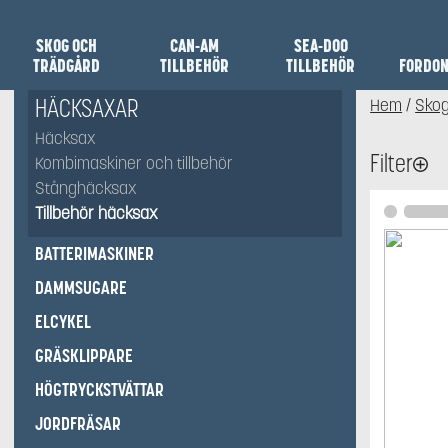
TILLBEHÖR HÄCKSAX
SKOG OCH
CAN-AM
SEA-DOO
TRÄDGÅRD
TILLBEHÖR
TILLBEHÖR
FORDO
HÄCKSAXAR
Hem
/
Skog
Häcksax
Filter
Kombimaskiner och tillbehör
Stånghäcksax
Tillbehör häcksax
BATTERIMASKINER
DAMMSUGARE
ELCYKEL
GRÄSKLIPPARE
HÖGTRYCKSTVÄTTAR
JORDFRÄSAR