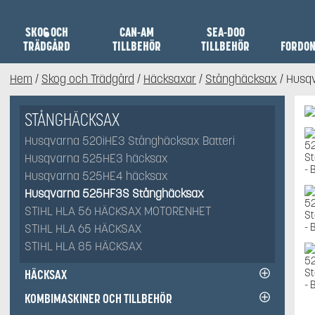
SKOG OCH
CAN-AM
SEA-DOO
TRÄDGÅRD
TILLBEHÖR
TILLBEHÖR
FORDO
Hem
/
Skog och Trädgård
/
Häcksaxar
/
Stånghäcksax
/ Husq
STÅNGHÄCKSAX
Husqvarna 520iHE3 Stånghäcksax Batteri
Husqvarna 525HE3 häcksax
Husqvarna 525HE4 häcksax
Husqvarna 525HF3S Stånghäcksax
STIHL HLA 56 HÄCKSAX MOTORENHET
STIHL HLA 65 HÄCKSAX
STIHL HLA 85 HÄCKSAX
HÄCKSAX
KOMBIMASKINER OCH TILLBEHÖR