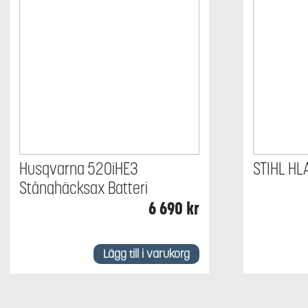
Husqvarna 520iHE3
STIHL HL
Stånghäcksax Batteri
6 690
kr
Lägg till i varukorg