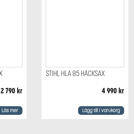
X
STIHL HLA 85 HÄCKSAX
2 790
kr
4 990
kr
Läs mer
Lägg till i varukorg