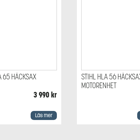
A 65 HÄCKSAX
STIHL HLA 56 HÄCKSA
MOTORENHET
3 990
kr
Läs mer