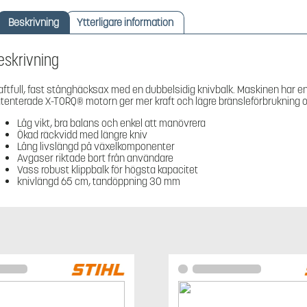
Beskrivning
Ytterligare information
eskrivning
aftfull, fast stånghäcksax med en dubbelsidig knivbalk. Maskinen har en 
tenterade X-TORQ® motorn ger mer kraft och lägre bränsleförbrukning oc
Låg vikt, bra balans och enkel att manövrera
Ökad räckvidd med längre kniv
Lång livslängd på växelkomponenter
Avgaser riktade bort från användare
Vass robust klippbalk för högsta kapacitet
knivlängd 65 cm, tandöppning 30 mm