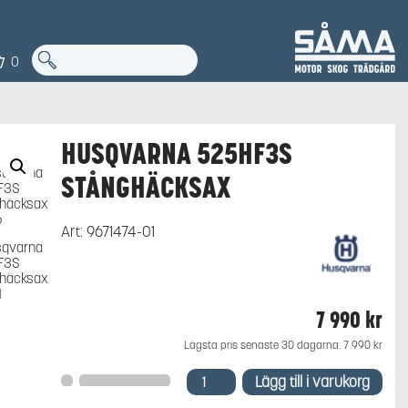
0
HUSQVARNA 525HF3S
STÅNGHÄCKSAX
Art:
9671474-01
7 990
kr
Lägsta pris senaste 30 dagarna:
7 990
kr
Husqvarna
Lägg till i varukorg
525HF3S