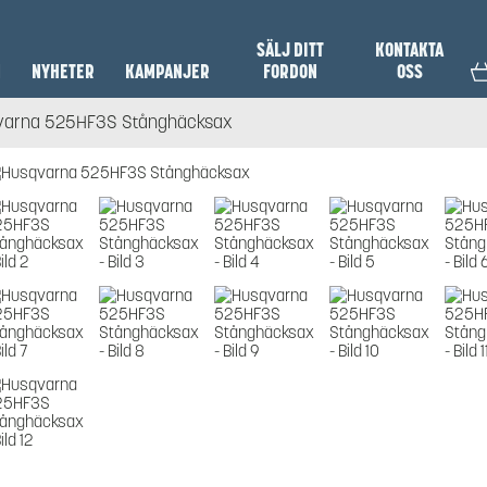
SÄLJ DITT
KONTAKTA
N
NYHETER
KAMPANJER
FORDON
OSS
varna 525HF3S Stånghäcksax