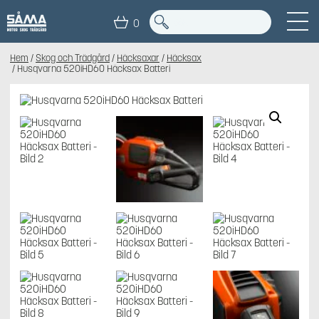
0
Hem
/
Skog och Trädgård
/
Häcksaxar
/
Häcksax
/ Husqvarna 520iHD60 Häcksax Batteri