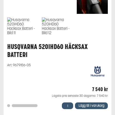
HUSQVARNA 520IHD60 HÄCKSAX
BATTERI
Art:
9679156-05
7 540
kr
Lägsta pris senaste 30 dagarna:
7 540
kr
Husqvarna
Lägg till i varukorg
520iHD60
Häcksax