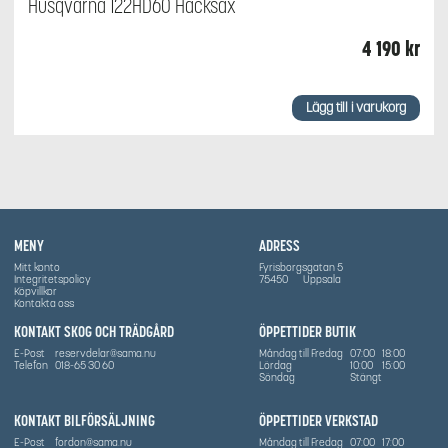
Husqvarna 122HD60 Häcksax
4 190
kr
Lägg till i varukorg
MENY
ADRESS
Mitt konto
Fyrisborgsgatan 5
Integritetspolicy
75450
Uppsala
Köpvillkor
Kontakta oss
KONTAKT SKOG OCH TRÄDGÅRD
ÖPPETTIDER BUTIK
E-Post
reservdelar@sama.nu
Måndag till Fredag
07:00
18:00
Telefon
018-65 30 60
Lördag
10:00
15:00
Söndag
Stängt
KONTAKT BILFÖRSÄLJNING
ÖPPETTIDER VERKSTAD
E-Post
fordon@sama.nu
Måndag till Fredag
07:00
17:00