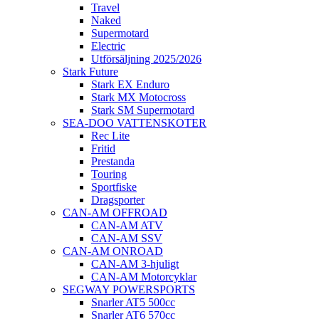
Travel
Naked
Supermotard
Electric
Utförsäljning 2025/2026
Stark Future
Stark EX Enduro
Stark MX Motocross
Stark SM Supermotard
SEA-DOO VATTENSKOTER
Rec Lite
Fritid
Prestanda
Touring
Sportfiske
Dragsporter
CAN-AM OFFROAD
CAN-AM ATV
CAN-AM SSV
CAN-AM ONROAD
CAN-AM 3-hjuligt
CAN-AM Motorcyklar
SEGWAY POWERSPORTS
Snarler AT5 500cc
Snarler AT6 570cc