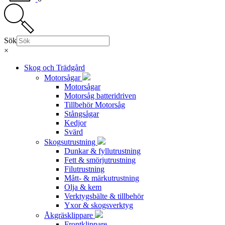
Sök
×
Skog och Trädgård
Motorsågar
Motorsågar
Motorsåg batteridriven
Tillbehör Motorsåg
Stångsågar
Kedjor
Svärd
Skogsutrustning
Dunkar & fyllutrustning
Fett & smörjutrustning
Filutrustning
Mått- & märkutrustning
Olja & kem
Verktygsbälte & tillbehör
Yxor & skogsverktyg
Åkgräsklippare
Frontklippare