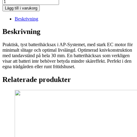
STIHL
HSA
Lägg till i varukorg
66
Häcksax
Beskrivning
mängd
Beskrivning
Praktisk, tyst batterihäcksax i AP-Systemet, med stark EC motor för
minimalt slitage och optimal livslängd. Optimerad knivkonstruktion
med tandavstånd på hela 30 mm. En batterihäcksax som verkligen
visar att batteri inte behöver betyda mindre skäreffekt. Perfekt i den
egna trädgården eller runt fritidshuset.
Relaterade produkter