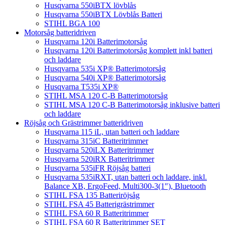
Husqvarna 550iBTX lövblås
Husqvarna 550iBTX Lövblås Batteri
STIHL BGA 100
Motorsåg batteridriven
Husqvarna 120i Batterimotorsåg
Husqvarna 120i Batterimotorsåg komplett inkl batteri
och laddare
Husqvarna 535i XP® Batterimotorsåg
Husqvarna 540i XP® Batterimotorsåg
Husqvarna T535i XP®
STIHL MSA 120 C-B Batterimotorsåg
STIHL MSA 120 C-B Batterimotorsåg inklusive batteri
och laddare
Röjsåg och Grästrimmer batteridriven
Husqvarna 115 iL, utan batteri och laddare
Husqvarna 315iC Batteritrimmer
Husqvarna 520iLX Batteritrimmer
Husqvarna 520iRX Batteritrimmer
Husqvarna 535iFR Röjsåg batteri
Husqvarna 535iRXT, utan batteri och laddare, inkl.
Balance XB, ErgoFeed, Multi300-3(1″), Bluetooth
STIHL FSA 135 Batteriröjsåg
STIHL FSA 45 Batterigrästrimmer
STIHL FSA 60 R Batteritrimmer
STIHL FSA 60 R Batteritrimmer SET