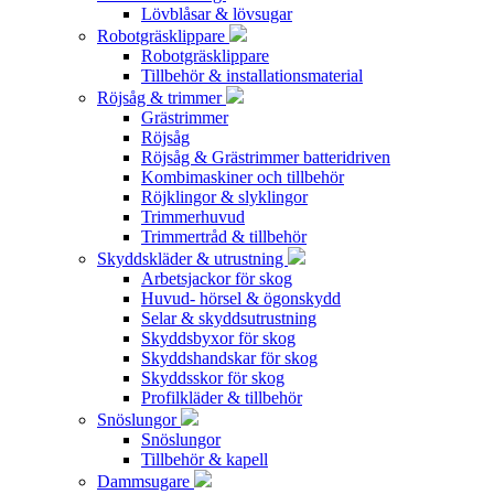
Lövblåsar & lövsugar
Robotgräsklippare
Robotgräsklippare
Tillbehör & installationsmaterial
Röjsåg & trimmer
Grästrimmer
Röjsåg
Röjsåg & Grästrimmer batteridriven
Kombimaskiner och tillbehör
Röjklingor & slyklingor
Trimmerhuvud
Trimmertråd & tillbehör
Skyddskläder & utrustning
Arbetsjackor för skog
Huvud- hörsel & ögonskydd
Selar & skyddsutrustning
Skyddsbyxor för skog
Skyddshandskar för skog
Skyddsskor för skog
Profilkläder & tillbehör
Snöslungor
Snöslungor
Tillbehör & kapell
Dammsugare