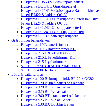
Husqvarna LB553iV Gräsklippare batteri
Husqvarna LC 141C Gräsklippare el
Husqvarna LC 141iV Gräsklippare Batteri inklusive
batteri BLi20 & laddare QC 80
Husqvarna LC 141Li Gräsklippare Batteri inklusive
batteri BLi20 & laddare QC 80
Husqvarna LC 247i Gräsklippare batteri
Husqvarna LC 247Li Gräsklippare Batteri
Husqvarna LC137i batterigräsklippare
Grästrimmer batteridriven
Husqvarna 110iL batteritrimmer
Husqvarna 110iL Batteritrimmer KIT
Husqvarna 215iL & 215iHD45 kit
Husqvarna 215iL batteritrimmer KIT
Husqvarna 215iL grästrimmer
STIHL FSA 56 GRÄSTRIMMER SET
STIHL FSA 86 R Batteritrimmer
Lövblås batteridriven
Husqvarna 120iB, komplett inkl. BLi20 + QC80
Husqvarna 120iB, utan batteri och laddare
Husqvarna 320iB Lövblås Batteri
Husqvarna 325iB Lövblås batteri
Husqvarna 340iBT, utan batteri och laddare
Husqvarna 525iB Lövblås Batteri
Husqvarna 530iBX Lövblås Batteri