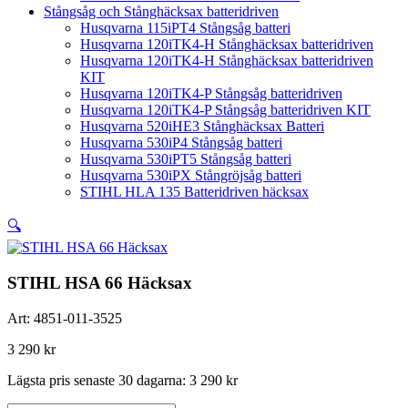
Stångsåg och Stånghäcksax batteridriven
Husqvarna 115iPT4 Stångsåg batteri
Husqvarna 120iTK4-H Stånghäcksax batteridriven
Husqvarna 120iTK4-H Stånghäcksax batteridriven
KIT
Husqvarna 120iTK4-P Stångsåg batteridriven
Husqvarna 120iTK4-P Stångsåg batteridriven KIT
Husqvarna 520iHE3 Stånghäcksax Batteri
Husqvarna 530iP4 Stångsåg batteri
Husqvarna 530iPT5 Stångsåg batteri
Husqvarna 530iPX Stångröjsåg batteri
STIHL HLA 135 Batteridriven häcksax
🔍
STIHL HSA 66 Häcksax
Art:
4851-011-3525
3 290
kr
Lägsta pris senaste 30 dagarna:
3 290
kr