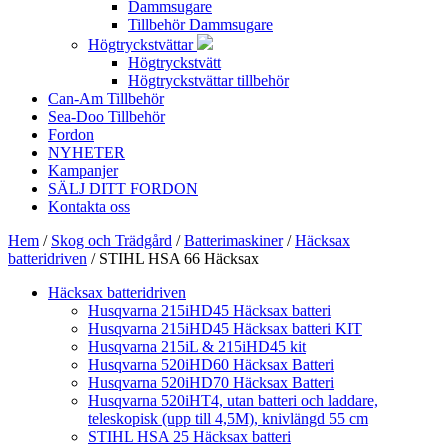
Dammsugare
Tillbehör Dammsugare
Högtryckstvättar
Högtryckstvätt
Högtryckstvättar tillbehör
Can-Am Tillbehör
Sea-Doo Tillbehör
Fordon
NYHETER
Kampanjer
SÄLJ DITT FORDON
Kontakta oss
Hem
/
Skog och Trädgård
/
Batterimaskiner
/
Häcksax
batteridriven
/ STIHL HSA 66 Häcksax
Häcksax batteridriven
Husqvarna 215iHD45 Häcksax batteri
Husqvarna 215iHD45 Häcksax batteri KIT
Husqvarna 215iL & 215iHD45 kit
Husqvarna 520iHD60 Häcksax Batteri
Husqvarna 520iHD70 Häcksax Batteri
Husqvarna 520iHT4, utan batteri och laddare,
teleskopisk (upp till 4,5M), knivlängd 55 cm
STIHL HSA 25 Häcksax batteri