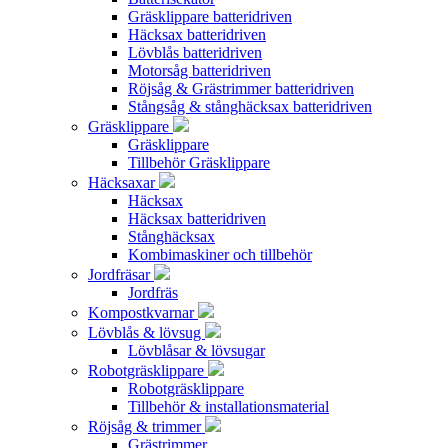
Gräsklippare batteridriven
Häcksax batteridriven
Lövblås batteridriven
Motorsåg batteridriven
Röjsåg & Grästrimmer batteridriven
Stångsåg & stånghäcksax batteridriven
Gräsklippare
Gräsklippare
Tillbehör Gräsklippare
Häcksaxar
Häcksax
Häcksax batteridriven
Stånghäcksax
Kombimaskiner och tillbehör
Jordfräsar
Jordfräs
Kompostkvarnar
Lövblås & lövsug
Lövblåsar & lövsugar
Robotgräsklippare
Robotgräsklippare
Tillbehör & installationsmaterial
Röjsåg & trimmer
Grästrimmer