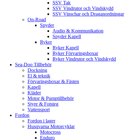
SSV Tak
SSV Vindrutor och Vindskydd
SSV Vinschar och Draganordningar
On-Road
Spyder
Audio & Kommunikation
Spyder Kapell
Ryker
Ryker Kapell
Ryker Förvaringsboxar
Ryker Vindrutor och Vindskydd
Sea-Doo Tillbehör
Dockning
El & teknik
Förvaringsboxar & Fästen
Kapell
Kläder
Motor & Pumptillbehör
Styre & Fotsteg
Vattensport
Fordon
Fordon i lager
Husqvarna Motorcyklar
Motocross
Enduro