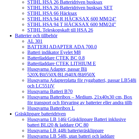
STIHL HSA 26 Batteridriven busksax
STIHL HSA 26 Batteridriven busksax SET
STIHL HSA 66 Häcksax
STIHL HSA 94 R HÄCKSAX 600 MM/24″
STIHL HSA 94 T HÄCKSAX 600 MM/24″
STIHL Teleskopskaft till HSA 26
Batterier och tillbehör
AL 301
BATTERI ADAPTER ADA 700.0
Batteri indikator Eyelet M8
Batteriladdare CTEK BC 0.8
Batteriladdare CTEK LITHIUM E
Husqvarna Adapter, passar Bli
520X/Bli550X/BLi940X/Bli950X
Husqvarna Adapterplatta för ryggbatteri, passar LB548i
och LC551iV
Husqvarna Batteri B70
Husqvarna Batteribox – Medium, 21x40x30 cm, Box
för transport och förvaring av batterier eller andra tillb
Husqvarna Batteribox L
Gräsklippare batteridriven
Husqvarna LB 146i Gräsklippare Batteri inklusive
batteri BLi20 & laddare QC 80
Husqvarna LB 448i batterigräsklippare
Husqvarna LB 548i, utan batteri och laddare