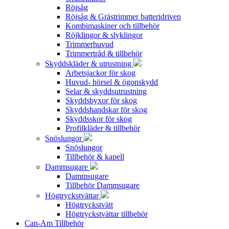
Röjsåg
Röjsåg & Grästrimmer batteridriven
Kombimaskiner och tillbehör
Röjklingor & slyklingor
Trimmerhuvud
Trimmertråd & tillbehör
Skyddskläder & utrustning
Arbetsjackor för skog
Huvud- hörsel & ögonskydd
Selar & skyddsutrustning
Skyddsbyxor för skog
Skyddshandskar för skog
Skyddsskor för skog
Profilkläder & tillbehör
Snöslungor
Snöslungor
Tillbehör & kapell
Dammsugare
Dammsugare
Tillbehör Dammsugare
Högtryckstvättar
Högtryckstvätt
Högtryckstvättar tillbehör
Can-Am Tillbehör