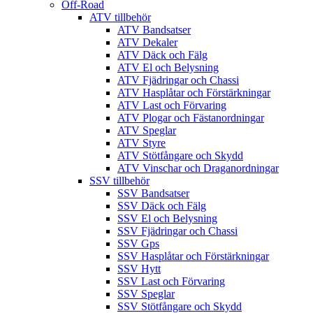
Off-Road
ATV tillbehör
ATV Bandsatser
ATV Dekaler
ATV Däck och Fälg
ATV El och Belysning
ATV Fjädringar och Chassi
ATV Hasplåtar och Förstärkningar
ATV Last och Förvaring
ATV Plogar och Fästanordningar
ATV Speglar
ATV Styre
ATV Stötfångare och Skydd
ATV Vinschar och Draganordningar
SSV tillbehör
SSV Bandsatser
SSV Däck och Fälg
SSV El och Belysning
SSV Fjädringar och Chassi
SSV Gps
SSV Hasplåtar och Förstärkningar
SSV Hytt
SSV Last och Förvaring
SSV Speglar
SSV Stötfångare och Skydd