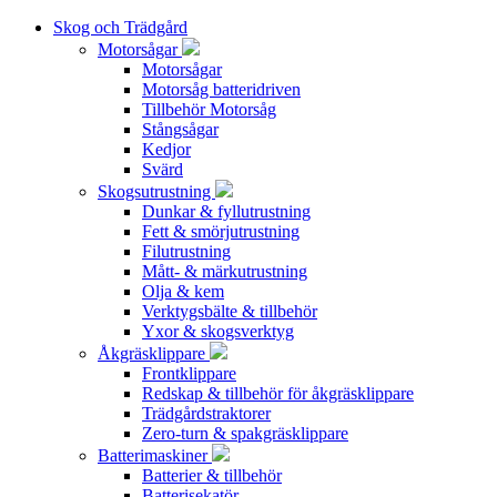
Skog och Trädgård
Motorsågar
Motorsågar
Motorsåg batteridriven
Tillbehör Motorsåg
Stångsågar
Kedjor
Svärd
Skogsutrustning
Dunkar & fyllutrustning
Fett & smörjutrustning
Filutrustning
Mått- & märkutrustning
Olja & kem
Verktygsbälte & tillbehör
Yxor & skogsverktyg
Åkgräsklippare
Frontklippare
Redskap & tillbehör för åkgräsklippare
Trädgårdstraktorer
Zero-turn & spakgräsklippare
Batterimaskiner
Batterier & tillbehör
Batterisekatör