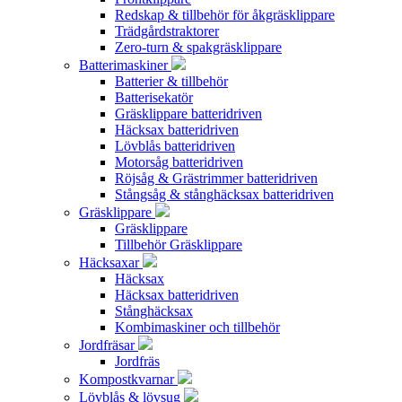
Redskap & tillbehör för åkgräsklippare
Trädgårdstraktorer
Zero-turn & spakgräsklippare
Batterimaskiner
Batterier & tillbehör
Batterisekatör
Gräsklippare batteridriven
Häcksax batteridriven
Lövblås batteridriven
Motorsåg batteridriven
Röjsåg & Grästrimmer batteridriven
Stångsåg & stånghäcksax batteridriven
Gräsklippare
Gräsklippare
Tillbehör Gräsklippare
Häcksaxar
Häcksax
Häcksax batteridriven
Stånghäcksax
Kombimaskiner och tillbehör
Jordfräsar
Jordfräs
Kompostkvarnar
Lövblås & lövsug