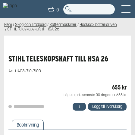
0
Hem
/
Skog och Trädgård
/
Batterimaskiner
/
Häcksax batteridriven
/ STIHL Teleskopskaft till HSA 26
STIHL TELESKOPSKAFT TILL HSA 26
Art:
HA03-710-7100
655
kr
Lägsta pris senaste 30 dagarna:
655
kr
STIHL
Lägg till i varukorg
Teleskopskaft
till
HSA
Beskrivning
26
mängd