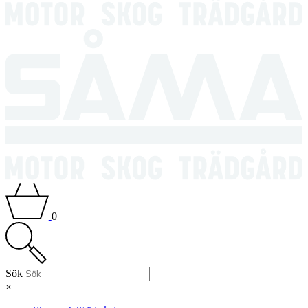
0
Sök
×