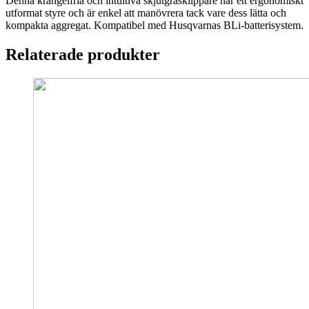
Denna krångelfria och intuitiva skjutgräsklippare har ett ergonomiskt
80
utformat styre och är enkel att manövrera tack vare dess lätta och
mängd
kompakta aggregat. Kompatibel med Husqvarnas BLi-batterisystem.
Relaterade produkter