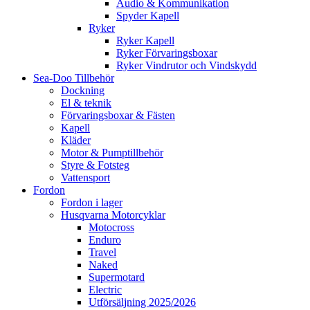
Audio & Kommunikation
Spyder Kapell
Ryker
Ryker Kapell
Ryker Förvaringsboxar
Ryker Vindrutor och Vindskydd
Sea-Doo Tillbehör
Dockning
El & teknik
Förvaringsboxar & Fästen
Kapell
Kläder
Motor & Pumptillbehör
Styre & Fotsteg
Vattensport
Fordon
Fordon i lager
Husqvarna Motorcyklar
Motocross
Enduro
Travel
Naked
Supermotard
Electric
Utförsäljning 2025/2026