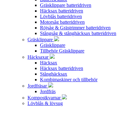
Gräsklippare batteridriven
Häcksax batteridriven
Lövblås batteridriven
Motorsåg batteridriven
Röjsåg & Grästrimmer batteridriven
Stångsåg & stånghäcksax batteridriven
Gräsklippare
Gräsklippare
Tillbehör Gräsklippare
Häcksaxar
Häcksax
Häcksax batteridriven
Stånghäcksax
Kombimaskiner och tillbehör
Jordfräsar
Jordfräs
Kompostkvarnar
Lövblås & lövsug