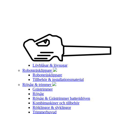
Lövblåsar & lövsugar
Robotgräsklippare
Robotgräsklippare
Tillbehör & installationsmaterial
Röjsåg & trimmer
Grästrimmer
Röjsåg
Röjsåg & Grästrimmer batteridriven
Kombimaskiner och tillbehör
Röjklingor & slyklingor
Trimmerhuvud