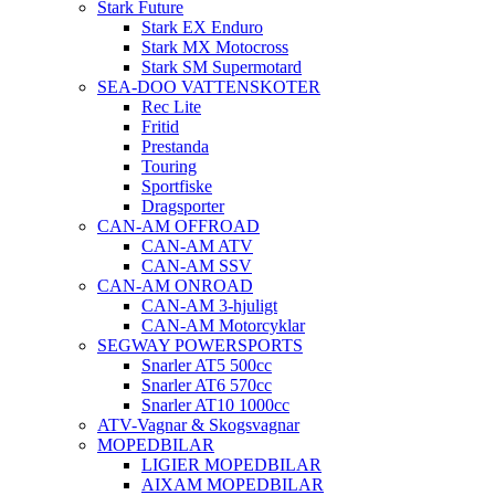
Stark Future
Stark EX Enduro
Stark MX Motocross
Stark SM Supermotard
SEA-DOO VATTENSKOTER
Rec Lite
Fritid
Prestanda
Touring
Sportfiske
Dragsporter
CAN-AM OFFROAD
CAN-AM ATV
CAN-AM SSV
CAN-AM ONROAD
CAN-AM 3-hjuligt
CAN-AM Motorcyklar
SEGWAY POWERSPORTS
Snarler AT5 500cc
Snarler AT6 570cc
Snarler AT10 1000cc
ATV-Vagnar & Skogsvagnar
MOPEDBILAR
LIGIER MOPEDBILAR
AIXAM MOPEDBILAR