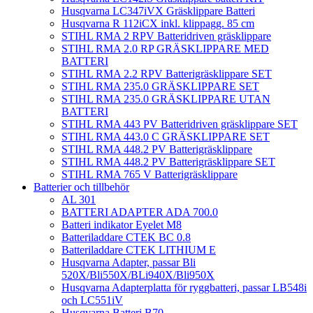
Husqvarna LC347iVX Gräsklippare Batteri
Husqvarna R 112iCX inkl. klippagg. 85 cm
STIHL RMA 2 RPV Batteridriven gräsklippare
STIHL RMA 2.0 RP GRÄSKLIPPARE MED
BATTERI
STIHL RMA 2.2 RPV Batterigräsklippare SET
STIHL RMA 235.0 GRÄSKLIPPARE SET
STIHL RMA 235.0 GRÄSKLIPPARE UTAN
BATTERI
STIHL RMA 443 PV Batteridriven gräsklippare SET
STIHL RMA 443.0 C GRÄSKLIPPARE SET
STIHL RMA 448.2 PV Batterigräsklippare
STIHL RMA 448.2 PV Batterigräsklippare SET
STIHL RMA 765 V Batterigräsklippare
Batterier och tillbehör
AL 301
BATTERI ADAPTER ADA 700.0
Batteri indikator Eyelet M8
Batteriladdare CTEK BC 0.8
Batteriladdare CTEK LITHIUM E
Husqvarna Adapter, passar Bli
520X/Bli550X/BLi940X/Bli950X
Husqvarna Adapterplatta för ryggbatteri, passar LB548i
och LC551iV
Husqvarna Batteri B70