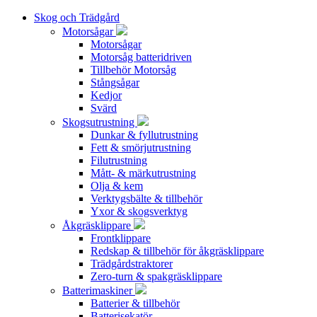
Skog och Trädgård
Motorsågar
Motorsågar
Motorsåg batteridriven
Tillbehör Motorsåg
Stångsågar
Kedjor
Svärd
Skogsutrustning
Dunkar & fyllutrustning
Fett & smörjutrustning
Filutrustning
Mått- & märkutrustning
Olja & kem
Verktygsbälte & tillbehör
Yxor & skogsverktyg
Åkgräsklippare
Frontklippare
Redskap & tillbehör för åkgräsklippare
Trädgårdstraktorer
Zero-turn & spakgräsklippare
Batterimaskiner
Batterier & tillbehör
Batterisekatör