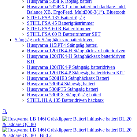
Husqvarna 535iFR Röjsåg batteri
Husqvarna 535iRXT, utan batteri och laddare, inkl.
Balance XB, ErgoFeed, Multi300-3(1″), Bluetooth
STIHL FSA 135 Batteriröjsåg
STIHL FSA 45 Batterigrästrimmer
STIHL FSA 60 R Batteritrimmer
STIHL FSA 60 R Batteritrimmer SET
Stångsåg och Stånghäcksax batteridriven
Husqvarna 115iPT4 Stångsåg batteri
Husqvarna 120iTK4-H Stånghäcksax batteridriven
Husqvarna 120iTK4-H Stånghäcksax batteridriven
KIT
Husqvarna 120iTK4-P Stångsåg batteridriven
Husqvarna 120iTK4-P Stångsåg batteridriven KIT
Husqvarna 520iHE3 Stånghäcksax Batteri
Husqvarna 530iP4 Stångsåg batteri
Husqvarna 530iPT5 Stångsåg batteri
Husqvarna 530iPX Stångröjsåg batteri
STIHL HLA 135 Batteridriven häcksax
🔍