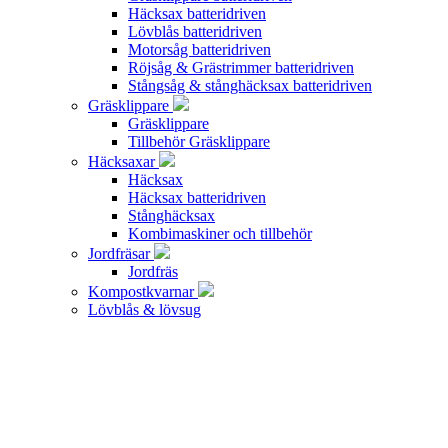
Häcksax batteridriven
Lövblås batteridriven
Motorsåg batteridriven
Röjsåg & Grästrimmer batteridriven
Stångsåg & stånghäcksax batteridriven
Gräsklippare
Gräsklippare
Tillbehör Gräsklippare
Häcksaxar
Häcksax
Häcksax batteridriven
Stånghäcksax
Kombimaskiner och tillbehör
Jordfräsar
Jordfräs
Kompostkvarnar
Lövblås & lövsug