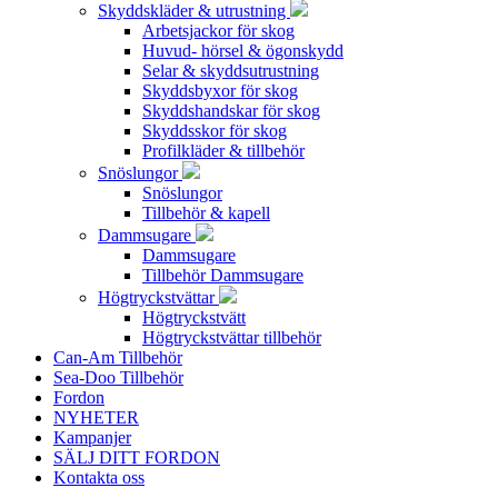
Skyddskläder & utrustning
Arbetsjackor för skog
Huvud- hörsel & ögonskydd
Selar & skyddsutrustning
Skyddsbyxor för skog
Skyddshandskar för skog
Skyddsskor för skog
Profilkläder & tillbehör
Snöslungor
Snöslungor
Tillbehör & kapell
Dammsugare
Dammsugare
Tillbehör Dammsugare
Högtryckstvättar
Högtryckstvätt
Högtryckstvättar tillbehör
Can-Am Tillbehör
Sea-Doo Tillbehör
Fordon
NYHETER
Kampanjer
SÄLJ DITT FORDON
Kontakta oss