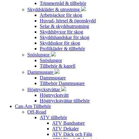
Trimmertråd & tillbehör
Skyddskläder & utrustning
Arbetsjackor för skog
Huvud- hörsel & ögonskydd
Selar & skyddsutrustning
Skyddsbyxor för skog
Skyddshandskar för skog
Skyddsskor för skog
Profilkläder & tillbehör
Snöslungor
Snöslungor
Tillbehör & kapell
Dammsugare
Dammsugare
Tillbehör Dammsugare
Högtryckstvättar
Högtryckstvätt
Högtryckstvättar tillbehör
Can-Am Tillbehör
Off-Road
ATV tillbehör
ATV Bandsatser
ATV Dekaler
ATV Däck och Fälg