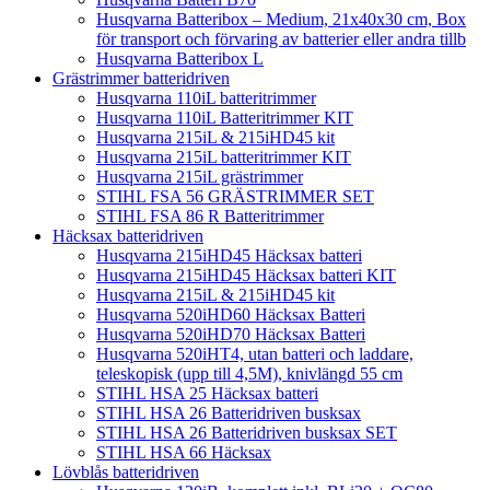
Husqvarna Batteribox – Medium, 21x40x30 cm, Box
för transport och förvaring av batterier eller andra tillb
Husqvarna Batteribox L
Grästrimmer batteridriven
Husqvarna 110iL batteritrimmer
Husqvarna 110iL Batteritrimmer KIT
Husqvarna 215iL & 215iHD45 kit
Husqvarna 215iL batteritrimmer KIT
Husqvarna 215iL grästrimmer
STIHL FSA 56 GRÄSTRIMMER SET
STIHL FSA 86 R Batteritrimmer
Häcksax batteridriven
Husqvarna 215iHD45 Häcksax batteri
Husqvarna 215iHD45 Häcksax batteri KIT
Husqvarna 215iL & 215iHD45 kit
Husqvarna 520iHD60 Häcksax Batteri
Husqvarna 520iHD70 Häcksax Batteri
Husqvarna 520iHT4, utan batteri och laddare,
teleskopisk (upp till 4,5M), knivlängd 55 cm
STIHL HSA 25 Häcksax batteri
STIHL HSA 26 Batteridriven busksax
STIHL HSA 26 Batteridriven busksax SET
STIHL HSA 66 Häcksax
Lövblås batteridriven