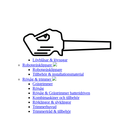
Lövblåsar & lövsugar
Robotgräsklippare
Robotgräsklippare
Tillbehör & installationsmaterial
Röjsåg & trimmer
Grästrimmer
Röjsåg
Röjsåg & Grästrimmer batteridriven
Kombimaskiner och tillbehör
Röjklingor & slyklingor
Trimmerhuvud
Trimmertråd & tillbehör