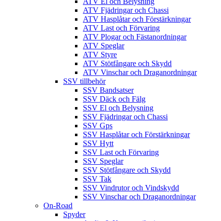
ATV El och Belysning
ATV Fjädringar och Chassi
ATV Hasplåtar och Förstärkningar
ATV Last och Förvaring
ATV Plogar och Fästanordningar
ATV Speglar
ATV Styre
ATV Stötfångare och Skydd
ATV Vinschar och Draganordningar
SSV tillbehör
SSV Bandsatser
SSV Däck och Fälg
SSV El och Belysning
SSV Fjädringar och Chassi
SSV Gps
SSV Hasplåtar och Förstärkningar
SSV Hytt
SSV Last och Förvaring
SSV Speglar
SSV Stötfångare och Skydd
SSV Tak
SSV Vindrutor och Vindskydd
SSV Vinschar och Draganordningar
On-Road
Spyder