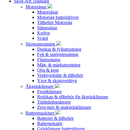
Skog och Trädgård
Motorsågar
Motorsågar
Motorsåg batteridriven
Tillbehör Motorsåg
Stångsågar
Kedjor
Svärd
Skogsutrustning
Dunkar & fyllutrustning
Fett & smörjutrustning
Filutrustning
Mått- & märkutrustning
Olja & kem
Verktygsbälte & tillbehör
Yxor & skogsverktyg
Åkgräsklippare
Frontklippare
Redskap & tillbehör för åkgräsklippare
Trädgårdstraktorer
Zero-turn & spakgräsklippare
Batterimaskiner
Batterier & tillbehör
Batterisekatör
Gräsklippare batteridriven