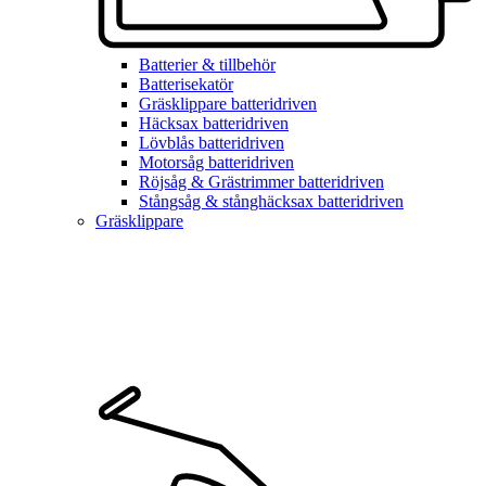
Batterier & tillbehör
Batterisekatör
Gräsklippare batteridriven
Häcksax batteridriven
Lövblås batteridriven
Motorsåg batteridriven
Röjsåg & Grästrimmer batteridriven
Stångsåg & stånghäcksax batteridriven
Gräsklippare