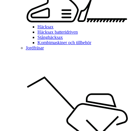
Häcksax
Häcksax batteridriven
Stånghäcksax
Kombimaskiner och tillbehör
Jordfräsar