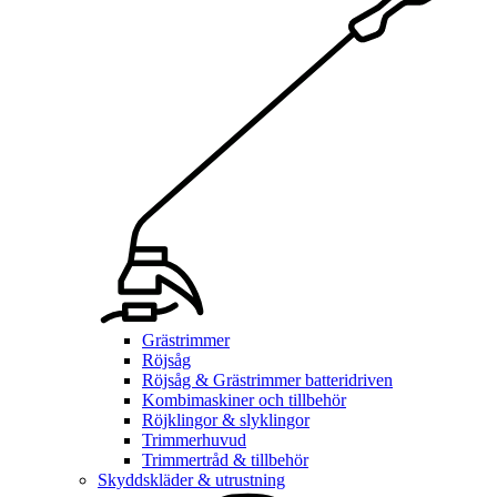
Grästrimmer
Röjsåg
Röjsåg & Grästrimmer batteridriven
Kombimaskiner och tillbehör
Röjklingor & slyklingor
Trimmerhuvud
Trimmertråd & tillbehör
Skyddskläder & utrustning