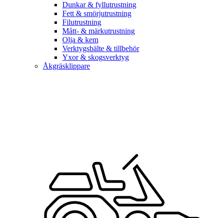
Dunkar & fyllutrustning
Fett & smörjutrustning
Filutrustning
Mått- & märkutrustning
Olja & kem
Verktygsbälte & tillbehör
Yxor & skogsverktyg
Åkgräsklippare