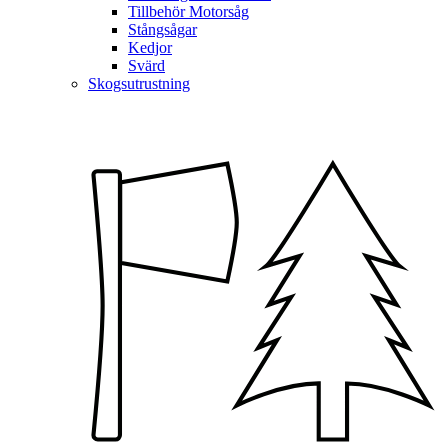
Tillbehör Motorsåg
Stångsågar
Kedjor
Svärd
Skogsutrustning