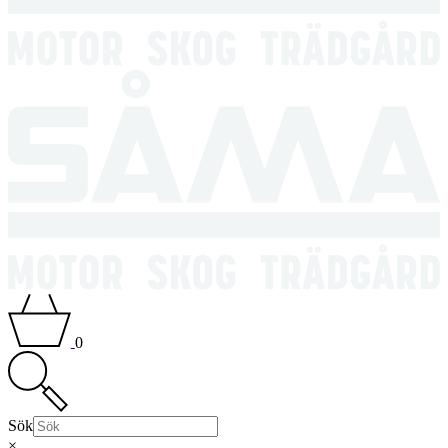
0
Sök
×