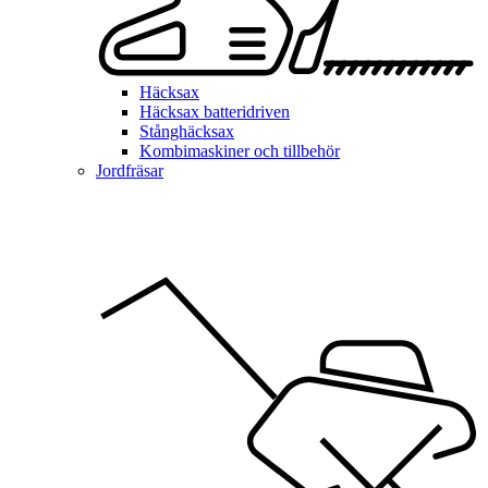
Häcksax
Häcksax batteridriven
Stånghäcksax
Kombimaskiner och tillbehör
Jordfräsar