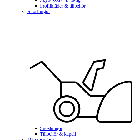
Skyddsskor för skog
Profilkläder & tillbehör
Snöslungor
Snöslungor
Tillbehör & kapell
Dammsugare