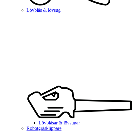
Lövblås & lövsug
Lövblåsar & lövsugar
Robotgräsklippare