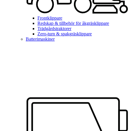
Frontklippare
Redskap & tillbehör för åkgräsklippare
Trädgårdstraktorer
Zero-turn & spakgräsklippare
Batterimaskiner