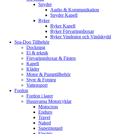
Spyder
Audio & Kommunikation
Spyder Kapell
Ryker
Ryker Kapell
Ryker Förvaringsboxar
Ryker Vindrutor och Vindskydd
Sea-Doo Tillbehör
Dockning
El & teknik
Förvaringsboxar & Fästen
Kapell
Kläder
Motor & Pumptillbehör
Styre & Fotsteg
Vattensport
Fordon
Fordon i lager
Husqvarna Motorcyklar
Motocross
Enduro
Travel
Naked
Supermotard
Electric