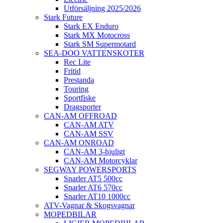
Utförsäljning 2025/2026
Stark Future
Stark EX Enduro
Stark MX Motocross
Stark SM Supermotard
SEA-DOO VATTENSKOTER
Rec Lite
Fritid
Prestanda
Touring
Sportfiske
Dragsporter
CAN-AM OFFROAD
CAN-AM ATV
CAN-AM SSV
CAN-AM ONROAD
CAN-AM 3-hjuligt
CAN-AM Motorcyklar
SEGWAY POWERSPORTS
Snarler AT5 500cc
Snarler AT6 570cc
Snarler AT10 1000cc
ATV-Vagnar & Skogsvagnar
MOPEDBILAR