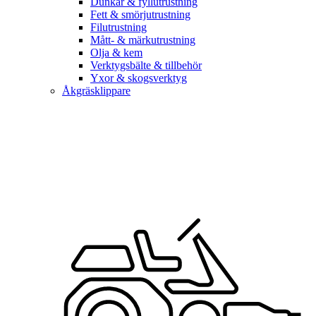
Dunkar & fyllutrustning
Fett & smörjutrustning
Filutrustning
Mått- & märkutrustning
Olja & kem
Verktygsbälte & tillbehör
Yxor & skogsverktyg
Åkgräsklippare