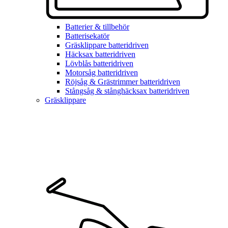
Batterier & tillbehör
Batterisekatör
Gräsklippare batteridriven
Häcksax batteridriven
Lövblås batteridriven
Motorsåg batteridriven
Röjsåg & Grästrimmer batteridriven
Stångsåg & stånghäcksax batteridriven
Gräsklippare