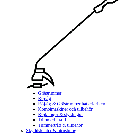
Grästrimmer
Röjsåg
Röjsåg & Grästrimmer batteridriven
Kombimaskiner och tillbehör
Röjklingor & slyklingor
Trimmerhuvud
Trimmertråd & tillbehör
Skyddskläder & utrustning