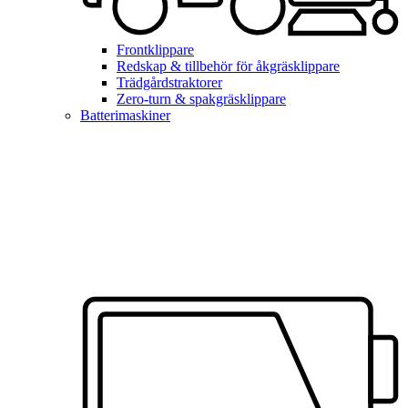
Frontklippare
Redskap & tillbehör för åkgräsklippare
Trädgårdstraktorer
Zero-turn & spakgräsklippare
Batterimaskiner