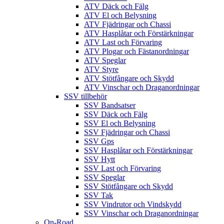
ATV Däck och Fälg
ATV El och Belysning
ATV Fjädringar och Chassi
ATV Hasplåtar och Förstärkningar
ATV Last och Förvaring
ATV Plogar och Fästanordningar
ATV Speglar
ATV Styre
ATV Stötfångare och Skydd
ATV Vinschar och Draganordningar
SSV tillbehör
SSV Bandsatser
SSV Däck och Fälg
SSV El och Belysning
SSV Fjädringar och Chassi
SSV Gps
SSV Hasplåtar och Förstärkningar
SSV Hytt
SSV Last och Förvaring
SSV Speglar
SSV Stötfångare och Skydd
SSV Tak
SSV Vindrutor och Vindskydd
SSV Vinschar och Draganordningar
On-Road