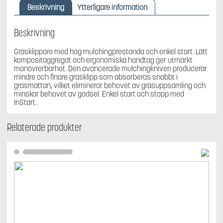
B&S
Beskrivning
Ytterligare information
575EXI,
klippbredd
46
Beskrivning
cm,
komposit
Gräsklippare med hög mulchingprestanda och enkel start. Lätt
mängd
kompositaggregat och ergonomiska handtag ger utmärkt
manövrerbarhet. Den avancerade mulchingkniven producerar
mindre och finare gräsklipp som absorberas snabbt i
gräsmattan, vilket eliminerar behovet av gräsuppsamling och
minskar behovet av gödsel. Enkel start och stopp med
InStart..
Relaterade produkter