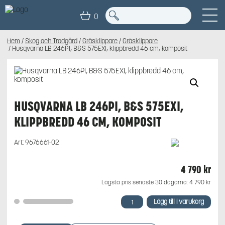
0
Hem
/
Skog och Trädgård
/
Gräsklippare
/
Gräsklippare
/ Husqvarna LB 246PI, B&S 575EXI, klippbredd 46 cm, komposit
HUSQVARNA LB 246PI, B&S 575EXI,
KLIPPBREDD 46 CM, KOMPOSIT
Art:
9676661-02
4 790
kr
Lägsta pris senaste 30 dagarna:
4 790
kr
Husqvarna
Lägg till i varukorg
LB
246PI,