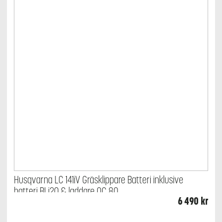
Husqvarna LC 141iV Gräsklippare Batteri inklusive
batteri BLi20 & laddare QC 80
6 490
kr