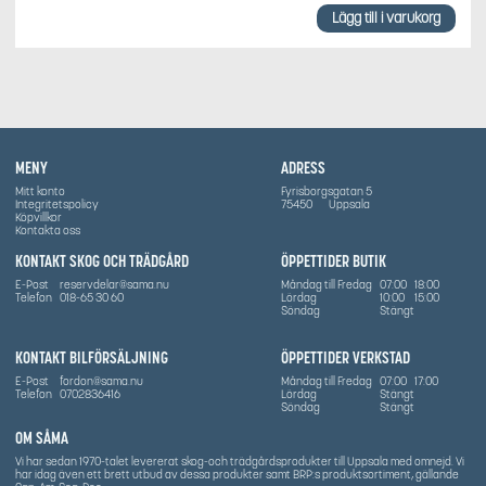
Lägg till i varukorg
MENY
ADRESS
Mitt konto
Fyrisborgsgatan 5
Integritetspolicy
75450
Uppsala
Köpvillkor
Kontakta oss
KONTAKT SKOG OCH TRÄDGÅRD
ÖPPETTIDER BUTIK
E-Post
reservdelar@sama.nu
Måndag till Fredag
07:00
18:00
Telefon
018-65 30 60
Lördag
10:00
15:00
Söndag
Stängt
KONTAKT BILFÖRSÄLJNING
ÖPPETTIDER VERKSTAD
E-Post
fordon@sama.nu
Måndag till Fredag
07:00
17:00
Telefon
0702836416
Lördag
Stängt
Söndag
Stängt
OM SÅMA
Vi har sedan 1970-talet levererat skog-och trädgårdsprodukter till Uppsala med omnejd. Vi
har idag även ett brett utbud av dessa produkter samt BRP:s produktsortiment, gällande