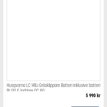
Husqvarna LC 141Li Gräsklippare Batteri inklusive batteri
BLi20 & laddare QC 80
5 990
kr