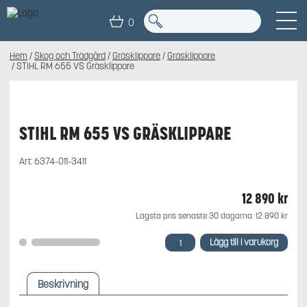
0
Hem
/
Skog och Trädgård
/
Gräsklippare
/
Gräsklippare
/ STIHL RM 655 VS Gräsklippare
STIHL RM 655 VS GRÄSKLIPPARE
Art:
6374-011-3411
12 890
kr
Lägsta pris senaste 30 dagarna:
12 890
kr
STIHL
Lägg till i varukorg
RM
655
VS
Beskrivning
Gräsklippare
mängd