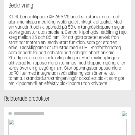
Beskrivning
STIHL bensinklippare RM 655 VS är ed sin starka motor och
aluminiumkåpa med lång livslängd ett riktigt kraftpaket. Med
sin variodrift och klippbredd på 53 cm tar gräsklipparen sig an
större gräsytor utan problem. Central klipphöjdsinställning i sju
steg mellan 25 och 85 mm. För att göra arbetet enkelt från
start har motorn en ReadyStart funktion, som gör starten
enkel. Gräsklipparen är utrustad med STIHL komforthandtag
som är både fällbart och ställbart och gör jobbet enklare.
Ytterligare en detalj är knivkopplingen. Med knivkopplingen
aktiverad kan uppsamlaren tömmas med klipparen igång, eller
köras över en grusgång m.m. Stor, öppningsbar uppsamlare
på 70 liter med integrerad nivåindikering som är enkel att
tömma. I standardutrustningen ingår också ett biokit som gör
om klipparen till en effektiv bioklippare utan knivbyte.
Relaterade produkter