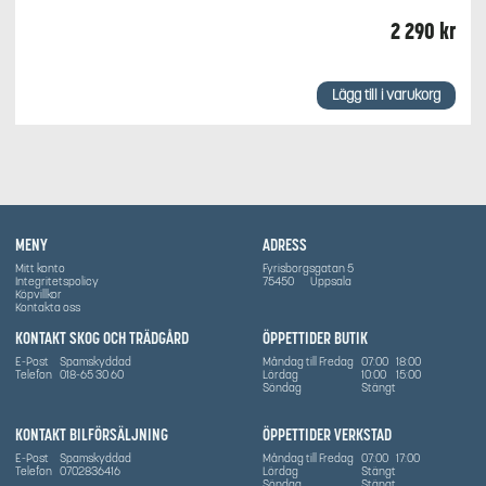
2 290
kr
Lägg till i varukorg
MENY
ADRESS
Mitt konto
Fyrisborgsgatan 5
Integritetspolicy
75450
Uppsala
Köpvillkor
Kontakta oss
KONTAKT SKOG OCH TRÄDGÅRD
ÖPPETTIDER BUTIK
E-Post
Spamskyddad
Måndag till Fredag
07:00
18:00
Telefon
018-65 30 60
Lördag
10:00
15:00
Söndag
Stängt
KONTAKT BILFÖRSÄLJNING
ÖPPETTIDER VERKSTAD
E-Post
Spamskyddad
Måndag till Fredag
07:00
17:00
Telefon
0702836416
Lördag
Stängt
Söndag
Stängt