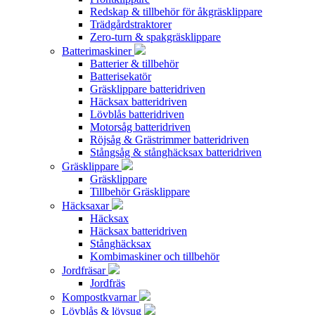
Redskap & tillbehör för åkgräsklippare
Trädgårdstraktorer
Zero-turn & spakgräsklippare
Batterimaskiner
Batterier & tillbehör
Batterisekatör
Gräsklippare batteridriven
Häcksax batteridriven
Lövblås batteridriven
Motorsåg batteridriven
Röjsåg & Grästrimmer batteridriven
Stångsåg & stånghäcksax batteridriven
Gräsklippare
Gräsklippare
Tillbehör Gräsklippare
Häcksaxar
Häcksax
Häcksax batteridriven
Stånghäcksax
Kombimaskiner och tillbehör
Jordfräsar
Jordfräs
Kompostkvarnar
Lövblås & lövsug