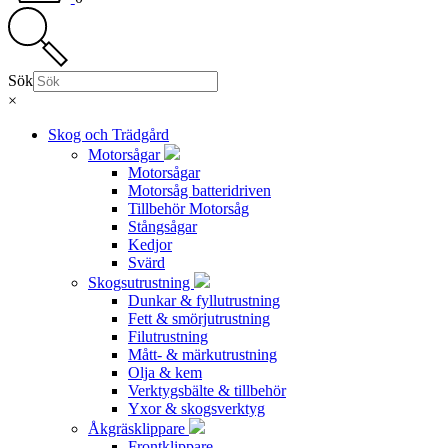
Sök
×
Skog och Trädgård
Motorsågar
Motorsågar
Motorsåg batteridriven
Tillbehör Motorsåg
Stångsågar
Kedjor
Svärd
Skogsutrustning
Dunkar & fyllutrustning
Fett & smörjutrustning
Filutrustning
Mått- & märkutrustning
Olja & kem
Verktygsbälte & tillbehör
Yxor & skogsverktyg
Åkgräsklippare
Frontklippare