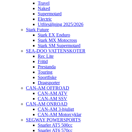
Travel
Naked
Supermotard
Electric
Utförsäljning 2025/2026
Stark Future
Stark EX Enduro
Stark MX Motocross
Stark SM Supermotard
SEA-DOO VATTENSKOTER
Rec Lite
Fritid
Prestanda
Touring
Sportfiske
Dragsporter
CAN-AM OFFROAD
CAN-AM ATV
CAN-AM SSV
CAN-AM ONROAD
CAN-AM 3-hjuligt
CAN-AM Motorcyklar
SEGWAY POWERSPORTS
Snarler AT5 500cc
Snarler AT6 570cc