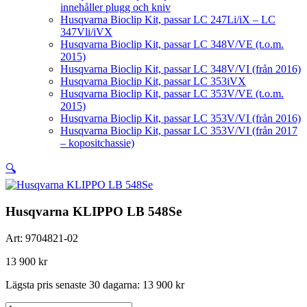
innehåller plugg och kniv
Husqvarna Bioclip Kit, passar LC 247Li/iX – LC
347Vli/iVX
Husqvarna Bioclip Kit, passar LC 348V/VE (t.o.m.
2015)
Husqvarna Bioclip Kit, passar LC 348V/VI (från 2016)
Husqvarna Bioclip Kit, passar LC 353iVX
Husqvarna Bioclip Kit, passar LC 353V/VE (t.o.m.
2015)
Husqvarna Bioclip Kit, passar LC 353V/VI (från 2016)
Husqvarna Bioclip Kit, passar LC 353V/VI (från 2017
– kopositchassie)
🔍
Husqvarna KLIPPO LB 548Se
Art:
9704821-02
13 900
kr
Lägsta pris senaste 30 dagarna:
13 900
kr