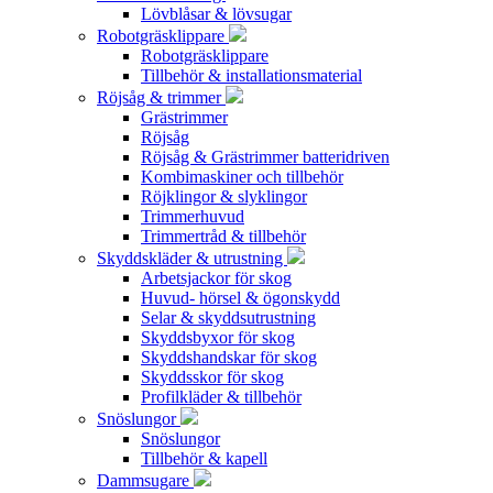
Lövblåsar & lövsugar
Robotgräsklippare
Robotgräsklippare
Tillbehör & installationsmaterial
Röjsåg & trimmer
Grästrimmer
Röjsåg
Röjsåg & Grästrimmer batteridriven
Kombimaskiner och tillbehör
Röjklingor & slyklingor
Trimmerhuvud
Trimmertråd & tillbehör
Skyddskläder & utrustning
Arbetsjackor för skog
Huvud- hörsel & ögonskydd
Selar & skyddsutrustning
Skyddsbyxor för skog
Skyddshandskar för skog
Skyddsskor för skog
Profilkläder & tillbehör
Snöslungor
Snöslungor
Tillbehör & kapell
Dammsugare