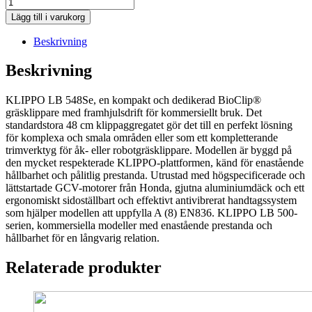
Husqvarna
KLIPPO
Lägg till i varukorg
LB
548Se
Beskrivning
mängd
Beskrivning
KLIPPO LB 548Se, en kompakt och dedikerad BioClip®
gräsklippare med framhjulsdrift för kommersiellt bruk. Det
standardstora 48 cm klippaggregatet gör det till en perfekt lösning
för komplexa och smala områden eller som ett kompletterande
trimverktyg för åk- eller robotgräsklippare. Modellen är byggd på
den mycket respekterade KLIPPO-plattformen, känd för enastående
hållbarhet och pålitlig prestanda. Utrustad med högspecificerade och
lättstartade GCV-motorer från Honda, gjutna aluminiumdäck och ett
ergonomiskt sidoställbart och effektivt antivibrerat handtagssystem
som hjälper modellen att uppfylla A (8) EN836. KLIPPO LB 500-
serien, kommersiella modeller med enastående prestanda och
hållbarhet för en långvarig relation.
Relaterade produkter