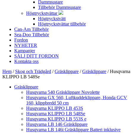
Dammsugare
Tillbehör Dammsugare
Högtryckstvättar
Högtryckstvätt
Högtryckstvättar tillbehör
Can-Am Tillbehör
Sea-Doo Tillbehör
Fordon
NYHETER
Kampanjer
SÄLJ DITT FORDON
Kontakta oss
Hem
/
Skog och Trädgård
/
Gräsklippare
/
Gräsklippare
/ Husqvarna
KLIPPO LB 548Se
Gräsklippare
Husqvarna 540 Gräsklippare Novolette
Husqvarna GX 560, Luftkuddeklippare, Honda GCV
160, klippbredd 50 cm
Husqvarna KLIPPO LB 453S
Husqvarna KLIPPO LB 548Se
Husqvarna KLIPPO LB 553S e
Husqvarna LB 146 Gräsklippare
Husqvarna LB 146i Gräsklippare Batteri inklusive