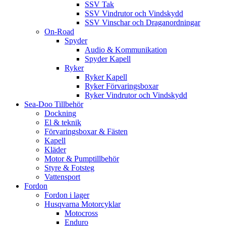
SSV Tak
SSV Vindrutor och Vindskydd
SSV Vinschar och Draganordningar
On-Road
Spyder
Audio & Kommunikation
Spyder Kapell
Ryker
Ryker Kapell
Ryker Förvaringsboxar
Ryker Vindrutor och Vindskydd
Sea-Doo Tillbehör
Dockning
El & teknik
Förvaringsboxar & Fästen
Kapell
Kläder
Motor & Pumptillbehör
Styre & Fotsteg
Vattensport
Fordon
Fordon i lager
Husqvarna Motorcyklar
Motocross
Enduro