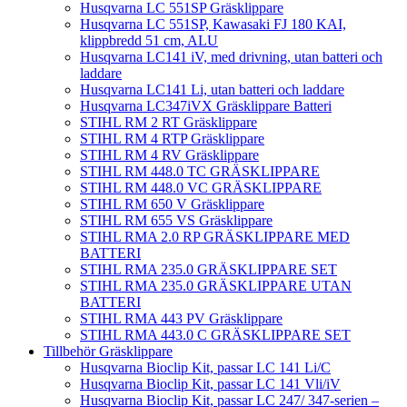
Husqvarna LC 551SP Gräsklippare
Husqvarna LC 551SP, Kawasaki FJ 180 KAI,
klippbredd 51 cm, ALU
Husqvarna LC141 iV, med drivning, utan batteri och
laddare
Husqvarna LC141 Li, utan batteri och laddare
Husqvarna LC347iVX Gräsklippare Batteri
STIHL RM 2 RT Gräsklippare
STIHL RM 4 RTP Gräsklippare
STIHL RM 4 RV Gräsklippare
STIHL RM 448.0 TC GRÄSKLIPPARE
STIHL RM 448.0 VC GRÄSKLIPPARE
STIHL RM 650 V Gräsklippare
STIHL RM 655 VS Gräsklippare
STIHL RMA 2.0 RP GRÄSKLIPPARE MED
BATTERI
STIHL RMA 235.0 GRÄSKLIPPARE SET
STIHL RMA 235.0 GRÄSKLIPPARE UTAN
BATTERI
STIHL RMA 443 PV Gräsklippare
STIHL RMA 443.0 C GRÄSKLIPPARE SET
Tillbehör Gräsklippare
Husqvarna Bioclip Kit, passar LC 141 Li/C
Husqvarna Bioclip Kit, passar LC 141 Vli/iV
Husqvarna Bioclip Kit, passar LC 247/ 347-serien –