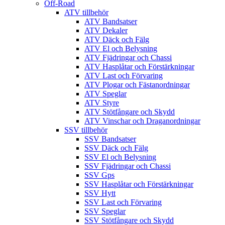
Off-Road
ATV tillbehör
ATV Bandsatser
ATV Dekaler
ATV Däck och Fälg
ATV El och Belysning
ATV Fjädringar och Chassi
ATV Hasplåtar och Förstärkningar
ATV Last och Förvaring
ATV Plogar och Fästanordningar
ATV Speglar
ATV Styre
ATV Stötfångare och Skydd
ATV Vinschar och Draganordningar
SSV tillbehör
SSV Bandsatser
SSV Däck och Fälg
SSV El och Belysning
SSV Fjädringar och Chassi
SSV Gps
SSV Hasplåtar och Förstärkningar
SSV Hytt
SSV Last och Förvaring
SSV Speglar
SSV Stötfångare och Skydd