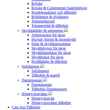
Röjsåg
Röjsåg & Grästrimmer batteridriven
Kombimaskiner och tillbehör
Röjklingor & slyklingor
Trimmerhuvud
Trimmertråd & tillbehör
Skyddskläder & utrustning
Arbetsjackor för skog
Huvud- hörsel & ögonskydd
Selar & skyddsutrustning
Skyddsbyxor för skog
Skyddshandskar för skog
Skyddsskor för skog
Profilkläder & tillbehör
Snöslungor
Snöslungor
Tillbehör & kapell
Dammsugare
Dammsugare
Tillbehör Dammsugare
Högtryckstvättar
Högtryckstvätt
Högtryckstvättar tillbehör
Can-Am Tillbehör