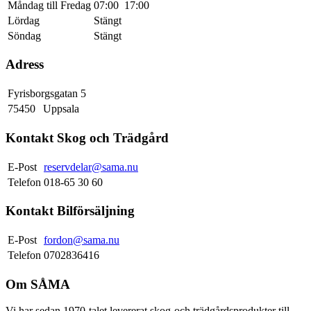
Måndag till Fredag
07:00
17:00
Lördag
Stängt
Söndag
Stängt
Adress
Fyrisborgsgatan 5
75450
Uppsala
Kontakt Skog och Trädgård
E-Post
reservdelar@sama.nu
Telefon
018-65 30 60
Kontakt Bilförsäljning
E-Post
fordon@sama.nu
Telefon
0702836416
Om SÅMA
Vi har sedan 1970-talet levererat skog-och trädgårdsprodukter till