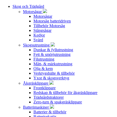
Skog och Trädgård
Motorsågar
Motorsågar
Motorsåg batteridriven
Tillbehör Motorsåg
Stångsågar
Kedjor
Svärd
Skogsutrustning
Dunkar & fyllutrustning
Fett & smörjutrustning
Filutrustning
Mått- & märkutrustning
Olja & kem
Verktygsbälte & tillbehör
Yxor & skogsverktyg
Åkgräsklippare
Frontklippare
Redskap & tillbehör för åkgräsklippare
Trädgårdstraktorer
Zero-turn & spakgräsklippare
Batterimaskiner
Batterier & tillbehör
Batterisekatör