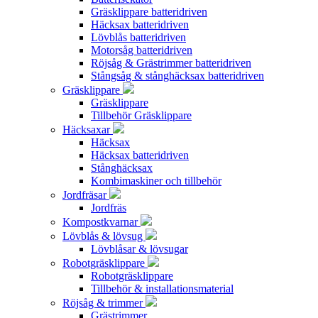
Gräsklippare batteridriven
Häcksax batteridriven
Lövblås batteridriven
Motorsåg batteridriven
Röjsåg & Grästrimmer batteridriven
Stångsåg & stånghäcksax batteridriven
Gräsklippare
Gräsklippare
Tillbehör Gräsklippare
Häcksaxar
Häcksax
Häcksax batteridriven
Stånghäcksax
Kombimaskiner och tillbehör
Jordfräsar
Jordfräs
Kompostkvarnar
Lövblås & lövsug
Lövblåsar & lövsugar
Robotgräsklippare
Robotgräsklippare
Tillbehör & installationsmaterial
Röjsåg & trimmer
Grästrimmer