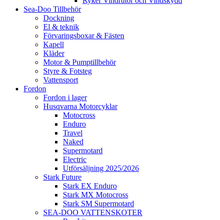
Ryker Vindrutor och Vindskydd
Sea-Doo Tillbehör
Dockning
El & teknik
Förvaringsboxar & Fästen
Kapell
Kläder
Motor & Pumptillbehör
Styre & Fotsteg
Vattensport
Fordon
Fordon i lager
Husqvarna Motorcyklar
Motocross
Enduro
Travel
Naked
Supermotard
Electric
Utförsäljning 2025/2026
Stark Future
Stark EX Enduro
Stark MX Motocross
Stark SM Supermotard
SEA-DOO VATTENSKOTER