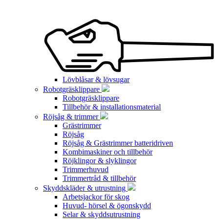
Lövblåsar & lövsugar
Robotgräsklippare
Robotgräsklippare
Tillbehör & installationsmaterial
Röjsåg & trimmer
Grästrimmer
Röjsåg
Röjsåg & Grästrimmer batteridriven
Kombimaskiner och tillbehör
Röjklingor & slyklingor
Trimmerhuvud
Trimmertråd & tillbehör
Skyddskläder & utrustning
Arbetsjackor för skog
Huvud- hörsel & ögonskydd
Selar & skyddsutrustning