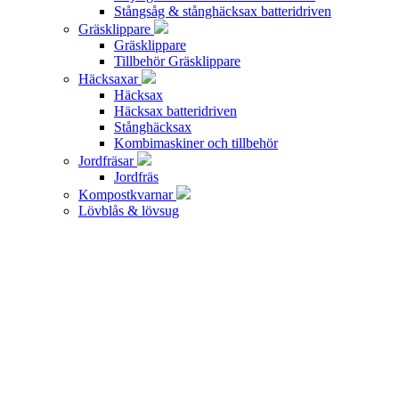
Stångsåg & stånghäcksax batteridriven
Gräsklippare
Gräsklippare
Tillbehör Gräsklippare
Häcksaxar
Häcksax
Häcksax batteridriven
Stånghäcksax
Kombimaskiner och tillbehör
Jordfräsar
Jordfräs
Kompostkvarnar
Lövblås & lövsug