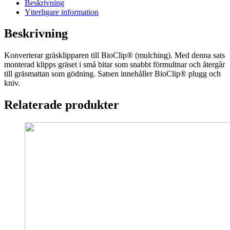
passar
Beskrivning
LC
Ytterligare information
141
Vli/iV
Beskrivning
mängd
Konverterar gräsklipparen till BioClip® (mulching). Med denna sats
monterad klipps gräset i små bitar som snabbt förmultnar och återgår
till gräsmattan som gödning. Satsen innehåller BioClip® plugg och
kniv.
Relaterade produkter