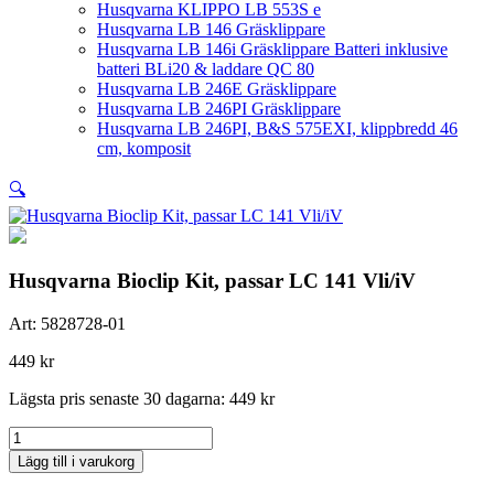
Husqvarna KLIPPO LB 553S e
Husqvarna LB 146 Gräsklippare
Husqvarna LB 146i Gräsklippare Batteri inklusive
batteri BLi20 & laddare QC 80
Husqvarna LB 246E Gräsklippare
Husqvarna LB 246PI Gräsklippare
Husqvarna LB 246PI, B&S 575EXI, klippbredd 46
cm, komposit
🔍
Husqvarna Bioclip Kit, passar LC 141 Vli/iV
Art:
5828728-01
449
kr
Lägsta pris senaste 30 dagarna:
449
kr
Husqvarna
Bioclip
Lägg till i varukorg
Kit,