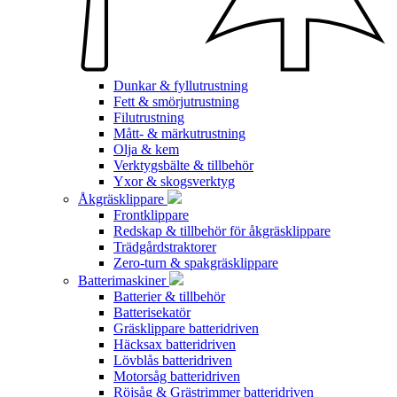
Dunkar & fyllutrustning
Fett & smörjutrustning
Filutrustning
Mått- & märkutrustning
Olja & kem
Verktygsbälte & tillbehör
Yxor & skogsverktyg
Åkgräsklippare
Frontklippare
Redskap & tillbehör för åkgräsklippare
Trädgårdstraktorer
Zero-turn & spakgräsklippare
Batterimaskiner
Batterier & tillbehör
Batterisekatör
Gräsklippare batteridriven
Häcksax batteridriven
Lövblås batteridriven
Motorsåg batteridriven
Röjsåg & Grästrimmer batteridriven