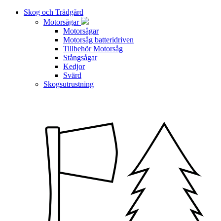
Skog och Trädgård
Motorsågar
Motorsågar
Motorsåg batteridriven
Tillbehör Motorsåg
Stångsågar
Kedjor
Svärd
Skogsutrustning