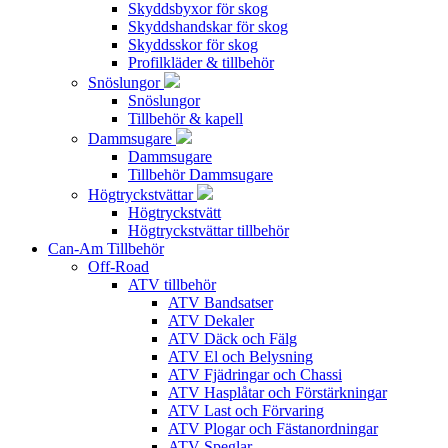
Skyddsbyxor för skog
Skyddshandskar för skog
Skyddsskor för skog
Profilkläder & tillbehör
Snöslungor
Snöslungor
Tillbehör & kapell
Dammsugare
Dammsugare
Tillbehör Dammsugare
Högtryckstvättar
Högtryckstvätt
Högtryckstvättar tillbehör
Can-Am Tillbehör
Off-Road
ATV tillbehör
ATV Bandsatser
ATV Dekaler
ATV Däck och Fälg
ATV El och Belysning
ATV Fjädringar och Chassi
ATV Hasplåtar och Förstärkningar
ATV Last och Förvaring
ATV Plogar och Fästanordningar
ATV Speglar