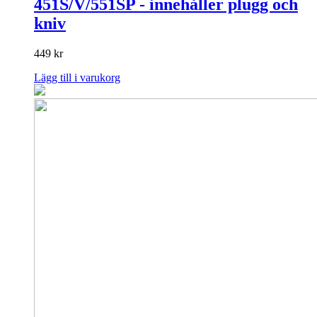
451S/V/551SP - innehåller plugg och
kniv
449
kr
Lägg till i varukorg