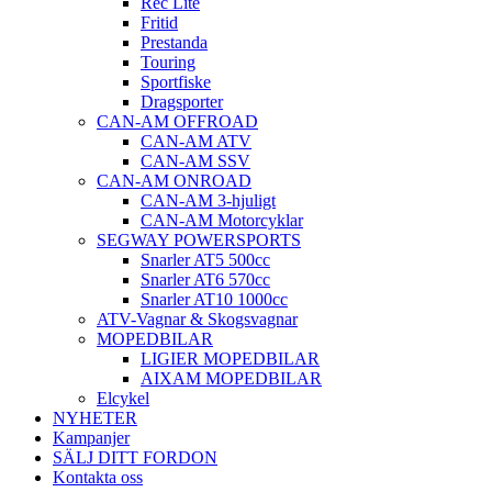
Rec Lite
Fritid
Prestanda
Touring
Sportfiske
Dragsporter
CAN-AM OFFROAD
CAN-AM ATV
CAN-AM SSV
CAN-AM ONROAD
CAN-AM 3-hjuligt
CAN-AM Motorcyklar
SEGWAY POWERSPORTS
Snarler AT5 500cc
Snarler AT6 570cc
Snarler AT10 1000cc
ATV-Vagnar & Skogsvagnar
MOPEDBILAR
LIGIER MOPEDBILAR
AIXAM MOPEDBILAR
Elcykel
NYHETER
Kampanjer
SÄLJ DITT FORDON
Kontakta oss