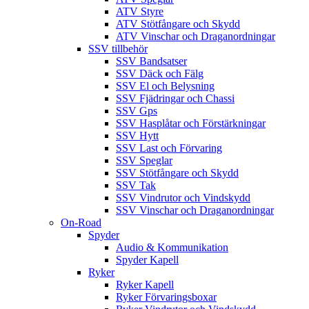
ATV Styre
ATV Stötfångare och Skydd
ATV Vinschar och Draganordningar
SSV tillbehör
SSV Bandsatser
SSV Däck och Fälg
SSV El och Belysning
SSV Fjädringar och Chassi
SSV Gps
SSV Hasplåtar och Förstärkningar
SSV Hytt
SSV Last och Förvaring
SSV Speglar
SSV Stötfångare och Skydd
SSV Tak
SSV Vindrutor och Vindskydd
SSV Vinschar och Draganordningar
On-Road
Spyder
Audio & Kommunikation
Spyder Kapell
Ryker
Ryker Kapell
Ryker Förvaringsboxar