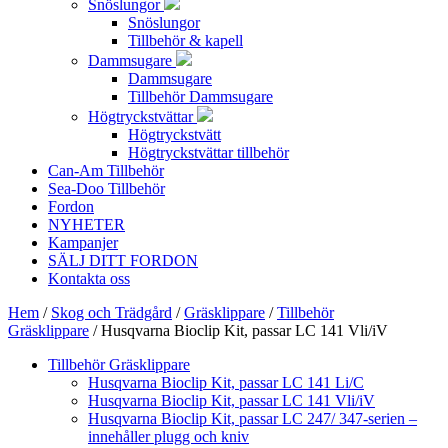
Snöslungor
Snöslungor
Tillbehör & kapell
Dammsugare
Dammsugare
Tillbehör Dammsugare
Högtryckstvättar
Högtryckstvätt
Högtryckstvättar tillbehör
Can-Am Tillbehör
Sea-Doo Tillbehör
Fordon
NYHETER
Kampanjer
SÄLJ DITT FORDON
Kontakta oss
Hem
/
Skog och Trädgård
/
Gräsklippare
/
Tillbehör
Gräsklippare
/ Husqvarna Bioclip Kit, passar LC 141 Vli/iV
Tillbehör Gräsklippare
Husqvarna Bioclip Kit, passar LC 141 Li/C
Husqvarna Bioclip Kit, passar LC 141 Vli/iV
Husqvarna Bioclip Kit, passar LC 247/ 347-serien –
innehåller plugg och kniv