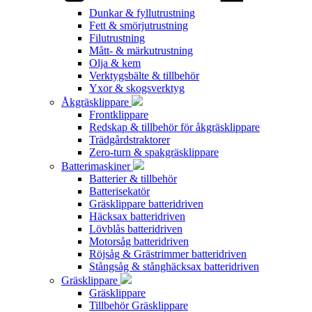
Dunkar & fyllutrustning
Fett & smörjutrustning
Filutrustning
Mått- & märkutrustning
Olja & kem
Verktygsbälte & tillbehör
Yxor & skogsverktyg
Åkgräsklippare
Frontklippare
Redskap & tillbehör för åkgräsklippare
Trädgårdstraktorer
Zero-turn & spakgräsklippare
Batterimaskiner
Batterier & tillbehör
Batterisekatör
Gräsklippare batteridriven
Häcksax batteridriven
Lövblås batteridriven
Motorsåg batteridriven
Röjsåg & Grästrimmer batteridriven
Stångsåg & stånghäcksax batteridriven
Gräsklippare
Gräsklippare
Tillbehör Gräsklippare