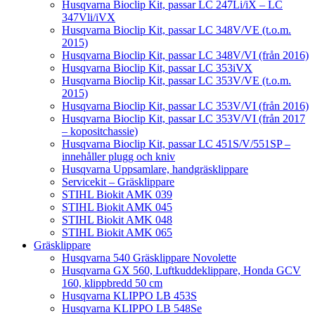
Husqvarna Bioclip Kit, passar LC 247Li/iX – LC
347Vli/iVX
Husqvarna Bioclip Kit, passar LC 348V/VE (t.o.m.
2015)
Husqvarna Bioclip Kit, passar LC 348V/VI (från 2016)
Husqvarna Bioclip Kit, passar LC 353iVX
Husqvarna Bioclip Kit, passar LC 353V/VE (t.o.m.
2015)
Husqvarna Bioclip Kit, passar LC 353V/VI (från 2016)
Husqvarna Bioclip Kit, passar LC 353V/VI (från 2017
– kopositchassie)
Husqvarna Bioclip Kit, passar LC 451S/V/551SP –
innehåller plugg och kniv
Husqvarna Uppsamlare, handgräsklippare
Servicekit – Gräsklippare
STIHL Biokit AMK 039
STIHL Biokit AMK 045
STIHL Biokit AMK 048
STIHL Biokit AMK 065
Gräsklippare
Husqvarna 540 Gräsklippare Novolette
Husqvarna GX 560, Luftkuddeklippare, Honda GCV
160, klippbredd 50 cm
Husqvarna KLIPPO LB 453S
Husqvarna KLIPPO LB 548Se