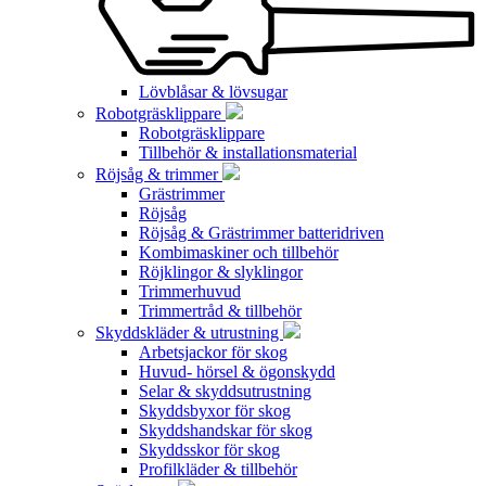
Lövblåsar & lövsugar
Robotgräsklippare
Robotgräsklippare
Tillbehör & installationsmaterial
Röjsåg & trimmer
Grästrimmer
Röjsåg
Röjsåg & Grästrimmer batteridriven
Kombimaskiner och tillbehör
Röjklingor & slyklingor
Trimmerhuvud
Trimmertråd & tillbehör
Skyddskläder & utrustning
Arbetsjackor för skog
Huvud- hörsel & ögonskydd
Selar & skyddsutrustning
Skyddsbyxor för skog
Skyddshandskar för skog
Skyddsskor för skog
Profilkläder & tillbehör