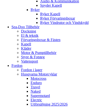
Audio & Kommunikation
Spyder Kapell
Ryker
Ryker Kapell
Ryker Förvaringsboxar
Ryker Vindrutor och Vindskydd
Sea-Doo Tillbehör
Dockning
El & teknik
Förvaringsboxar & Fästen
Kapell
Kläder
Motor & Pumptillbehör
Styre & Fotsteg
Vattensport
Fordon
Fordon i lager
Husqvarna Motorcyklar
Motocross
Enduro
Travel
Naked
Supermotard
Electric
Utförsäljning 2025/2026