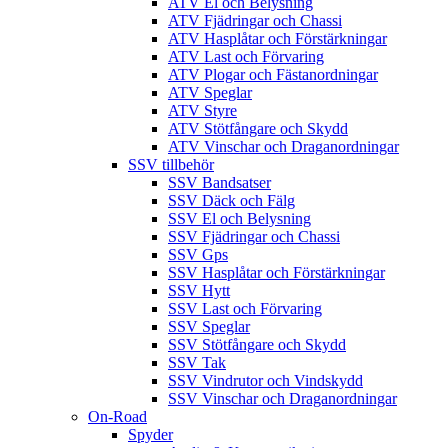
ATV El och Belysning
ATV Fjädringar och Chassi
ATV Hasplåtar och Förstärkningar
ATV Last och Förvaring
ATV Plogar och Fästanordningar
ATV Speglar
ATV Styre
ATV Stötfångare och Skydd
ATV Vinschar och Draganordningar
SSV tillbehör
SSV Bandsatser
SSV Däck och Fälg
SSV El och Belysning
SSV Fjädringar och Chassi
SSV Gps
SSV Hasplåtar och Förstärkningar
SSV Hytt
SSV Last och Förvaring
SSV Speglar
SSV Stötfångare och Skydd
SSV Tak
SSV Vindrutor och Vindskydd
SSV Vinschar och Draganordningar
On-Road
Spyder