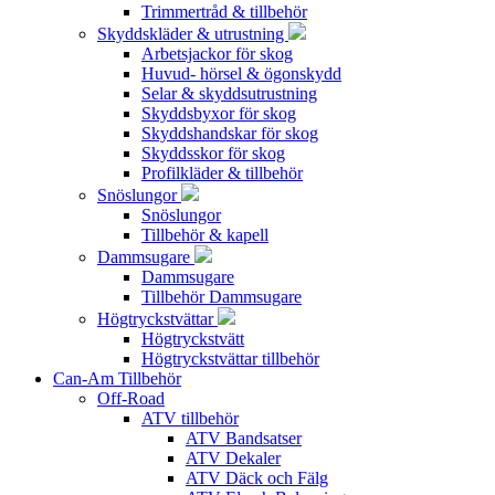
Trimmertråd & tillbehör
Skyddskläder & utrustning
Arbetsjackor för skog
Huvud- hörsel & ögonskydd
Selar & skyddsutrustning
Skyddsbyxor för skog
Skyddshandskar för skog
Skyddsskor för skog
Profilkläder & tillbehör
Snöslungor
Snöslungor
Tillbehör & kapell
Dammsugare
Dammsugare
Tillbehör Dammsugare
Högtryckstvättar
Högtryckstvätt
Högtryckstvättar tillbehör
Can-Am Tillbehör
Off-Road
ATV tillbehör
ATV Bandsatser
ATV Dekaler
ATV Däck och Fälg