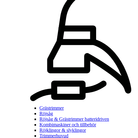
Grästrimmer
Röjsåg
Röjsåg & Grästrimmer batteridriven
Kombimaskiner och tillbehör
Röjklingor & slyklingor
Trimmerhuvud