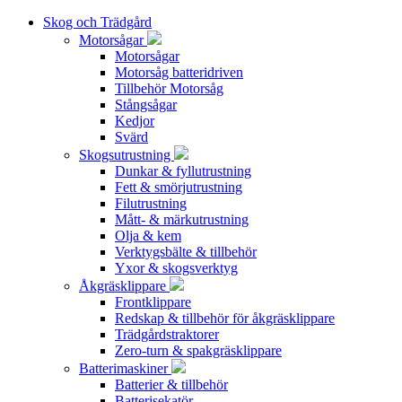
Skog och Trädgård
Motorsågar
Motorsågar
Motorsåg batteridriven
Tillbehör Motorsåg
Stångsågar
Kedjor
Svärd
Skogsutrustning
Dunkar & fyllutrustning
Fett & smörjutrustning
Filutrustning
Mått- & märkutrustning
Olja & kem
Verktygsbälte & tillbehör
Yxor & skogsverktyg
Åkgräsklippare
Frontklippare
Redskap & tillbehör för åkgräsklippare
Trädgårdstraktorer
Zero-turn & spakgräsklippare
Batterimaskiner
Batterier & tillbehör
Batterisekatör