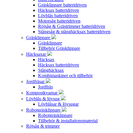
Gräsklippare batteridriven
Häcksax batteridriven
Lövblås batteridriven
Motorsåg batteridriven
Röjsåg & Grästrimmer batteridriven
Stångsåg & stånghäcksax batteridriven
Gräsklippare
Gräsklippare
Tillbehör Gräsklippare
Häcksaxar
Häcksax
Häcksax batteridriven
Stånghäcksax
Kombimaskiner och tillbehör
Jordfräsar
Jordfräs
Kompostkvarnar
Lövblås & lövsug
Lövblåsar & lövsugar
Robotgräsklippare
Robotgräsklippare
Tillbehör & installationsmaterial
Röjsåg & trimmer